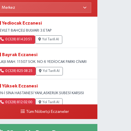
Yediocak Eczanesi
EVLET BAHÇELİ BULVARI 3.ETAP
0 (328) 814 20 51
Yol Tarifi Al
Bayrak Eczanesi
LAŞI MAH. 11507 SOK. NO:6 YEDİOCAK PARKI CİVARI
0 (328) 825 08 25
Yol Tarifi Al
Yüksek Eczanesi
BN-İ SİNA HASTANESİ YANI,ASKERLİK ŞUBESİ KARŞISI
0 (328) 812 02 00
Yol Tarifi Al
Tüm Nöbetçi Eczaneler