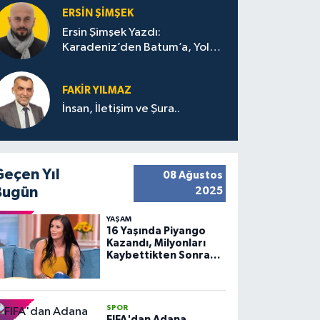
ERSIN ŞIMŞEK
Ersin Şimşek Yazdı:
Karadeniz’den Batum’a, Yolun
Bana Bıraktıkları
FAKIR YILMAZ
İnsan, İletişim ve Şura..
Geçen Yıl
08 Ağustos
Bugün
2025
YAŞAM
16 Yaşında Piyango
Kazandı, Milyonları
Kaybettikten Sonra
Huzuru Buldu
SPOR
FIFA'dan Adana