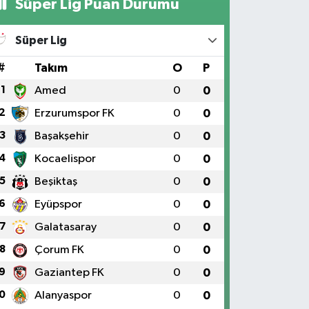
Süper Lig Puan Durumu
Süper Lig
#
Takım
O
P
1
Amed
0
0
2
Erzurumspor FK
0
0
3
Başakşehir
0
0
4
Kocaelispor
0
0
5
Beşiktaş
0
0
6
Eyüpspor
0
0
7
Galatasaray
0
0
8
Çorum FK
0
0
9
Gaziantep FK
0
0
0
Alanyaspor
0
0