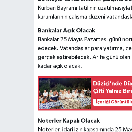
Kurban Bayramı tatilinin uzatılmasıyl
kurumlarının çalışma düzeni vatandaşla
Bankalar Açık Olacak
Bankalar 25 Mayıs Pazartesi günü n
edecek. Vatandaşlar para yatırma, çek
gerçekleştirebilecek. Arife günü olan
kadar açık olacak.
Düziçi’nde Dü
Çifti Yalnız B
İçeriği Görüntül
Noterler Kapalı Olacak
Noterler, idari izin kapsamında 25 Ma