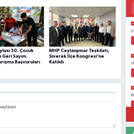
D
ylası 30. Çocuk
MHP Ceylanpınar Teşkilatı,
in Geri Sayım
Siverek İlçe Kongresi’ne
arışma Başvuruları
Katıldı
U
İ