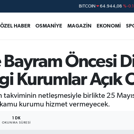
DOLAR
47,7436
%0.1
EURO
55,2510
%0.3
ÖZEL HABER
OSMANİYE
MAGAZİN
EKONOMİ
SP
STERLİN
64,4811
%0.3
GRAM ALTIN
6660.55
%0.0
BİST100
13.779
%-1
Bayram Öncesi Di
gi Kurumlar Açık 
n takviminin netleşmesiyle birlikte 25 May
çok kamu kurumu hizmet vermeyecek.
1 DK
OKUNMA SÜRESI