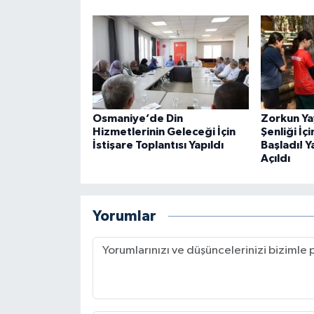
Osmaniye’de Din
Zorkun Ya
Hizmetlerinin Geleceği İçin
Şenliği İç
İstişare Toplantısı Yapıldı
Başladı! Y
Açıldı
Yorumlar