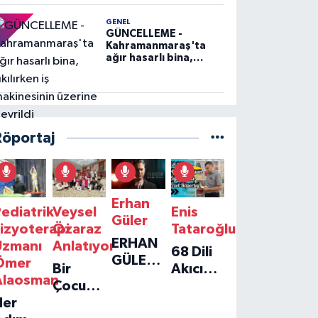
GENEL
GÜNCELLEME -
Kahramanmaraş'ta
ağır hasarlı bina,
yıkılırken iş
makinesinin üzerine
devrildi
Röportaj
Erhan
ediatrik
Veysel
Enis
Güler
izyoterapi
Özaraz
Tataroğlu
ERHAN
Uzmanı
Anlatıyor
68 Dili
GÜLER'IN
Ömer
Bir
Akıcı
YENI
Alaosman
Çocuğun
Konuşan
TEKLISI
Her
Umudu,
Öğretmenle
'TEK