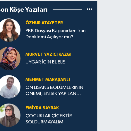
Son Köşe Yazıları
ÖZNUR ATAYETER
PKK Dosyası Kapanırken İran
Denklemi Açılıyor mu?
MÜRVET YAZICI KAZGI
UYGAR İÇİN EL ELE
MEHMET MARAŞANLI
ÖN LİSANS BÖLÜMLERİNİN
ÖNEMİ, EN SIK YAPILAN
HATALAR VE DOĞRU TERCİH
STRATEJİLERİ
EMIYRA BAYRAK
ÇOCUKLAR ÇİÇEKTİR
SOLDURMAYALIM