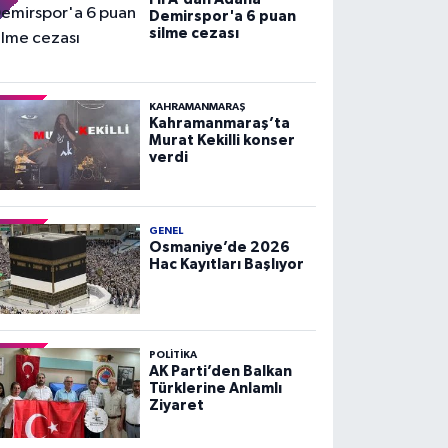
Demirspor'a 6 puan
silme cezası
KAHRAMANMARAŞ
Kahramanmaraş’ta
Murat Kekilli konser
verdi
GENEL
Osmaniye’de 2026
Hac Kayıtları Başlıyor
POLITIKA
AK Parti’den Balkan
Türklerine Anlamlı
Ziyaret