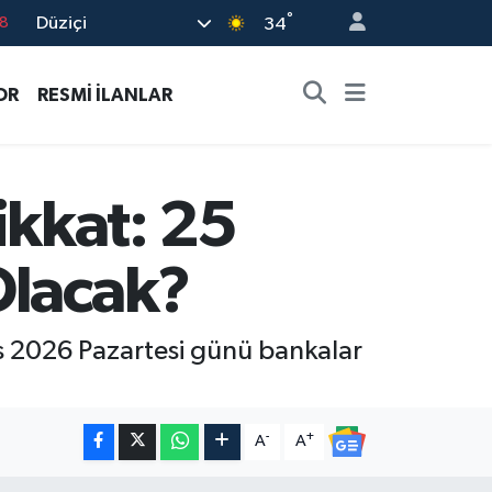
°
Düziçi
34
8
2
OR
RESMİ İLANLAR
8
3
4
kkat: 25
Olacak?
ıs 2026 Pazartesi günü bankalar
-
+
A
A