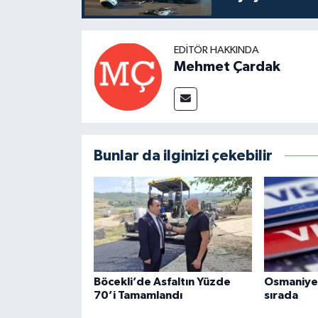
EDITÖR HAKKINDA
Mehmet Çardak
Bunlar da ilginizi çekebilir
Böcekli’de Asfaltın Yüzde
Osmaniye 
70’i Tamamlandı
sırada