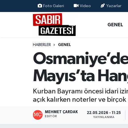
Foto Galeri
Video
Yazarlar
GENEL
Osmaniye Nöbetçi Eczaneler
GENEL
ÖZEL HABER
Osmaniye Hava Durumu
HABERLER
GENEL
OSMANİYE
Osmaniye Trafik Yoğunluk Haritası
Osmaniye’de 
MAGAZİN
Süper Lig Puan Durumu ve Fikstür
Mayıs’ta Han
EKONOMİ
Tüm Manşetler
Kurban Bayramı öncesi idari izi
SPOR
Son Dakika Haberleri
açık kalırken noterler ve bir
RESMİ İLANLAR
Haber Arşivi
MEHMET ÇARDAK
22.05.2026 - 11:25
EDITÖR
YAYINLANMA