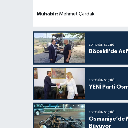
Muhabir:
Mehmet Çardak
EDITÖRÜN SEÇTIĞI
Böcekli’de Asf
EDITÖRÜN SEÇTIĞI
YENİ Parti Osm
EDITÖRÜN SEÇTIĞI
Osmaniye’de Mo
Büyüyor