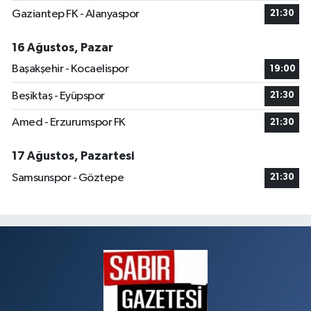
Gaziantep FK - Alanyaspor
21:30
16 Ağustos, Pazar
Başakşehir - Kocaelispor
19:00
Beşiktaş - Eyüpspor
21:30
Amed - Erzurumspor FK
21:30
17 Ağustos, Pazartesi
Samsunspor - Göztepe
21:30