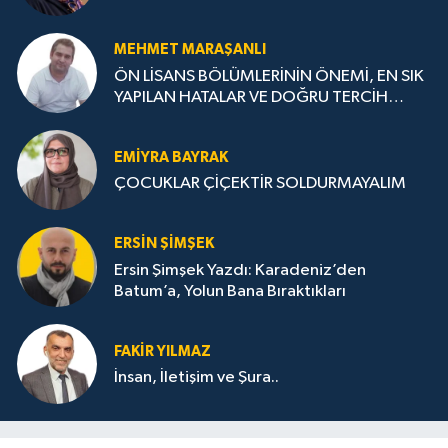
MEHMET MARAŞANLI
ÖN LİSANS BÖLÜMLERİNİN ÖNEMİ, EN SIK
YAPILAN HATALAR VE DOĞRU TERCİH
STRATEJİLERİ
EMIYRA BAYRAK
ÇOCUKLAR ÇİÇEKTİR SOLDURMAYALIM
ERSIN ŞIMŞEK
Ersin Şimşek Yazdı: Karadeniz’den
Batum’a, Yolun Bana Bıraktıkları
FAKIR YILMAZ
İnsan, İletişim ve Şura..