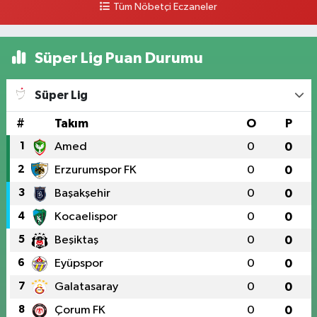
Tüm Nöbetçi Eczaneler
Süper Lig Puan Durumu
Süper Lig
#
Takım
O
P
1
Amed
0
0
2
Erzurumspor FK
0
0
3
Başakşehir
0
0
4
Kocaelispor
0
0
5
Beşiktaş
0
0
6
Eyüpspor
0
0
7
Galatasaray
0
0
8
Çorum FK
0
0