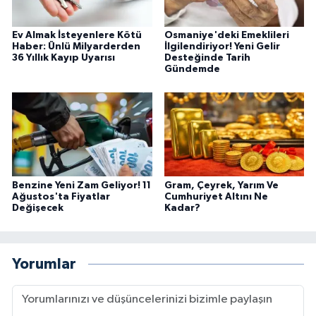
Ev Almak İsteyenlere Kötü
Osmaniye'deki Emeklileri
Haber: Ünlü Milyarderden
İlgilendiriyor! Yeni Gelir
36 Yıllık Kayıp Uyarısı
Desteğinde Tarih
Gündemde
Benzine Yeni Zam Geliyor! 11
Gram, Çeyrek, Yarım Ve
Ağustos'ta Fiyatlar
Cumhuriyet Altını Ne
Değişecek
Kadar?
Yorumlar