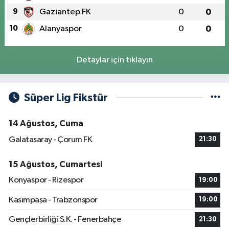
9
Gaziantep FK
0
0
10
Alanyaspor
0
0
Detaylar için tıklayın
Süper Lig Fikstür
14 Ağustos, Cuma
Galatasaray - Çorum FK
21:30
15 Ağustos, Cumartesi
Konyaspor - Rizespor
19:00
Kasımpaşa - Trabzonspor
19:00
Gençlerbirliği S.K. - Fenerbahçe
21:30