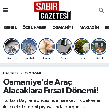
GENEL
Osmaniye Nöbetçi Eczaneler
GENEL
ÖZEL HABER
OSMANİYE
MAGAZİN
E
ÖZEL HABER
Osmaniye Hava Durumu
OSMANİYE
Osmaniye Trafik Yoğunluk Haritası
MAGAZİN
Süper Lig Puan Durumu ve Fikstür
Gündem
İstanbul
Eğitim
Yaşam
Doğa
Genel
EKONOMİ
Tüm Manşetler
HABERLER
EKONOMI
Osmaniye’de Araç
SPOR
Son Dakika Haberleri
Alacaklara Fırsat Dönemi!
RESMİ İLANLAR
Haber Arşivi
Kurban Bayramı öncesinde hareketlilik beklenen
ikinci el otomobil piyasasında durgunluk