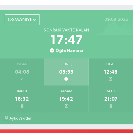
Röportaj
OSMANİYE
09.08.2026
SONRAKI VAKTE KALAN
17:46
Öğle Namazı
İMSAK
GÜNEŞ
ÖĞLE
04:08
05:39
12:46
İKINDI
AKŞAM
YATSI
16:32
19:42
21:07
Aylık Vakitler