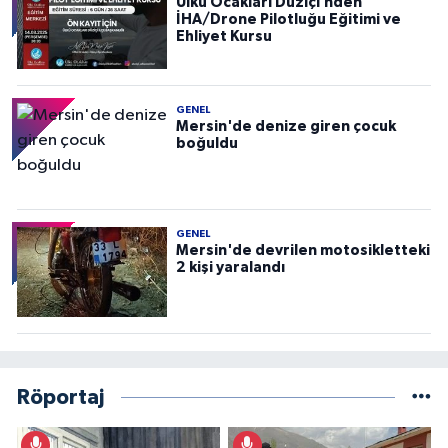
Ülkü Ocakları Düziçi’nden
İHA/Drone Pilotluğu Eğitimi ve
Ehliyet Kursu
GENEL
Mersin'de denize giren çocuk
boğuldu
GENEL
Mersin'de devrilen motosikletteki
2 kişi yaralandı
Röportaj