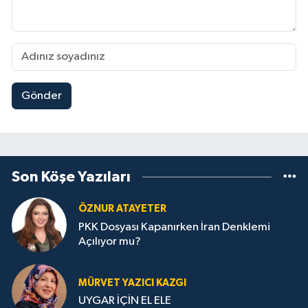
Gönder
Son Köşe Yazıları
ÖZNUR ATAYETER
PKK Dosyası Kapanırken İran Denklemi
Açılıyor mu?
MÜRVET YAZICI KAZGI
UYGAR İÇİN EL ELE