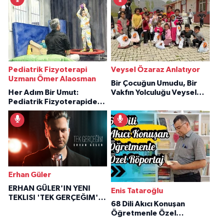
Pediatrik Fizyoterapi
Veysel Özaraz Anlatıyor
Uzmanı Ömer Alaosman
Bir Çocuğun Umudu, Bir
Her Adım Bir Umut:
Vakfın Yolculuğu Veysel
Pediatrik Fizyoterapiden
Özaraz Anlatıyor
İlham Veren Hikâyeler
Erhan Güler
ERHAN GÜLER'IN YENI
Enis Tataroğlu
TEKLISI 'TEK GERÇEĞIM'LE
68 Dili Akıcı Konuşan
BÜYÜK DÖNÜŞÜ
Öğretmenle Özel