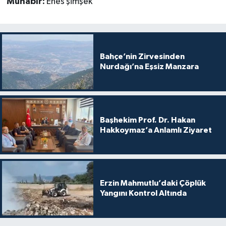
Muhabir:
Enes şimşek
Bahçe’nin Zirvesinden
Nurdağı’na Eşsiz Manzara
Başhekim Prof. Dr. Hakan
Hakkoymaz’a Anlamlı Ziyaret
Erzin Mahmutlu’daki Çöplük
Yangını Kontrol Altında