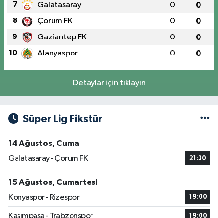
7
Galatasaray
0
0
8
Çorum FK
0
0
9
Gaziantep FK
0
0
10
Alanyaspor
0
0
Detaylar için tıklayın
Süper Lig Fikstür
14 Ağustos, Cuma
Galatasaray - Çorum FK
21:30
15 Ağustos, Cumartesi
Konyaspor - Rizespor
19:00
Kasımpaşa - Trabzonspor
19:00