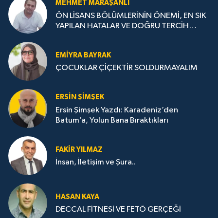
MEHMET MARAŞANLI
ÖN LİSANS BÖLÜMLERİNİN ÖNEMİ, EN SIK
YAPILAN HATALAR VE DOĞRU TERCİH
STRATEJİLERİ
EMIYRA BAYRAK
ÇOCUKLAR ÇİÇEKTİR SOLDURMAYALIM
ERSIN ŞIMŞEK
Ersin Şimşek Yazdı: Karadeniz’den
Batum’a, Yolun Bana Bıraktıkları
FAKIR YILMAZ
İnsan, İletişim ve Şura..
HASAN KAYA
DECCAL FİTNESİ VE FETÖ GERÇEĞİ