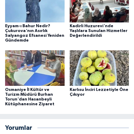
Eyyam-ı Bahur Nedir?
Kadirli Huzurevi'nde
Çukurova'nın Asırlık
Yaşlılara Sunulan Hizmetler
Salyangoz Efsanesi Yeniden
Değerlendirildi
Gündemde
Osmaniye İl Kültür ve
Karlısu İnciri Lezzetiyle Öne
Turizm Müdürü Burhan
Çıkıyor
Torun'dan Hasanbeyli
Kütüphanesine Ziyaret
Yorumlar