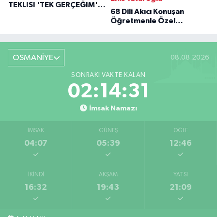
TEKLISI 'TEK GERÇEĞIM'LE
68 Dili Akıcı Konuşan
BÜYÜK DÖNÜŞÜ
Öğretmenle Özel
Röportaj
OSMANİYE
08.08.2026
SONRAKI VAKTE KALAN
02:14:30
İmsak Namazı
İMSAK
GÜNEŞ
ÖĞLE
04:07
05:39
12:46
İKINDI
AKŞAM
YATSI
16:32
19:43
21:09