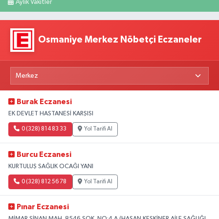
Aylık Vakitler
Osmaniye Merkez Nöbetçi Eczaneler
Burak Eczanesi
EK DEVLET HASTANESİ KARŞISI
0 (328) 814 83 33
Yol Tarifi Al
Burcu Eczanesi
KURTULUŞ SAĞLIK OCAĞI YANI
0 (328) 812 56 78
Yol Tarifi Al
Pınar Eczanesi
MİMAR SİNAN MAH. 8546 SOK. NO:4 A (HASAN KESKİNER AİLE SAĞLIĞI