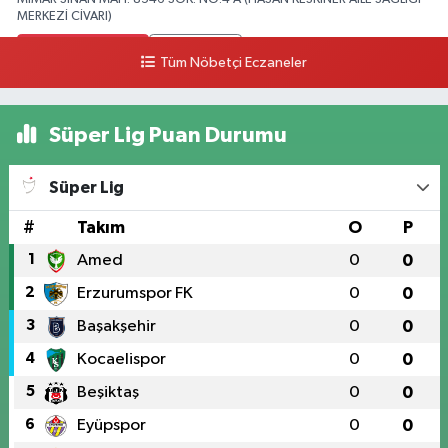
MERKEZİ CİVARI)
0 (328) 826 04 73
Yol Tarifi Al
Tüm Nöbetçi Eczaneler
Süper Lig Puan Durumu
Süper Lig
#
Takım
O
P
1
Amed
0
0
2
Erzurumspor FK
0
0
3
Başakşehir
0
0
4
Kocaelispor
0
0
5
Beşiktaş
0
0
6
Eyüpspor
0
0