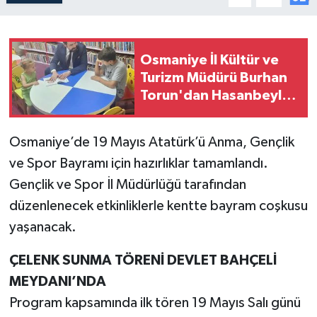
Osmaniye İl Kültür ve
Turizm Müdürü Burhan
Torun'dan Hasanbeyli
Kütüphanesine Ziyaret
Osmaniye’de 19 Mayıs Atatürk’ü Anma, Gençlik
ve Spor Bayramı için hazırlıklar tamamlandı.
Gençlik ve Spor İl Müdürlüğü tarafından
düzenlenecek etkinliklerle kentte bayram coşkusu
yaşanacak.
ÇELENK SUNMA TÖRENİ DEVLET BAHÇELİ
MEYDANI’NDA
Program kapsamında ilk tören 19 Mayıs Salı günü