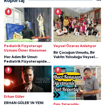
Röportaj
Pediatrik Fizyoterapi
Veysel Özaraz Anlatıyor
Uzmanı Ömer Alaosman
Bir Çocuğun Umudu, Bir
Her Adım Bir Umut:
Vakfın Yolculuğu Veysel
Pediatrik Fizyoterapiden
Özaraz Anlatıyor
İlham Veren Hikâyeler
Erhan Güler
ERHAN GÜLER'IN YENI
Enis Tataroğlu