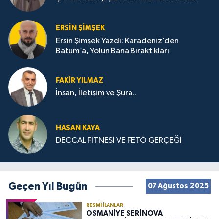
ERSIN ŞIMŞEK
Ersin Şimşek Yazdı: Karadeniz’den
Batum’a, Yolun Bana Bıraktıkları
FAKIR YILMAZ
İnsan, İletişim ve Şura..
HASAN KAYA
DECCAL FİTNESİ VE FETÖ GERÇEĞİ
Geçen Yıl Bugün
07 Ağustos 2025
RESMI İLANLAR
OSMANİYE SERİNOVA