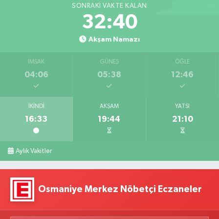
SONRAKI VAKTE KALAN
32:38
Akşam Namazı
İMSAK
GÜNEŞ
ÖĞLE
04:06
05:38
12:46
İKINDI
AKŞAM
YATSI
16:33
19:44
21:10
Aylık Vakitler
Osmaniye Merkez Nöbetçi Eczaneler