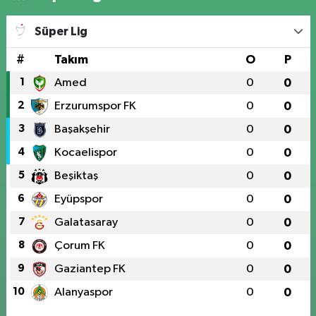
Süper Lig
#
Takım
O
P
1
Amed
0
0
2
Erzurumspor FK
0
0
3
Başakşehir
0
0
4
Kocaelispor
0
0
5
Beşiktaş
0
0
6
Eyüpspor
0
0
7
Galatasaray
0
0
8
Çorum FK
0
0
9
Gaziantep FK
0
0
10
Alanyaspor
0
0