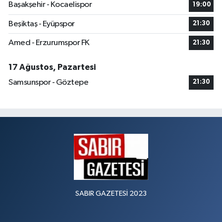
Başakşehir - Kocaelispor
19:00
Beşiktaş - Eyüpspor
21:30
Amed - Erzurumspor FK
21:30
17 Ağustos, Pazartesi
Samsunspor - Göztepe
21:30
SABIR GAZETESİ 2023