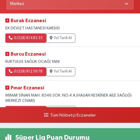
Burak Eczanesi
EK DEVLET HASTANESİ KARŞISI
0 (328) 814 83 33
Yol Tarifi Al
Burcu Eczanesi
KURTULUŞ SAĞLIK OCAĞI YANI
0 (328) 812 56 78
Yol Tarifi Al
Pınar Eczanesi
MİMAR SİNAN MAH. 8546 SOK. NO:4 A (HASAN KESKİNER AİLE SAĞLIĞI
MERKEZİ CİVARI)
0 (328) 826 04 73
Yol Tarifi Al
Tüm Nöbetçi Eczaneler
Süper Lig Puan Durumu