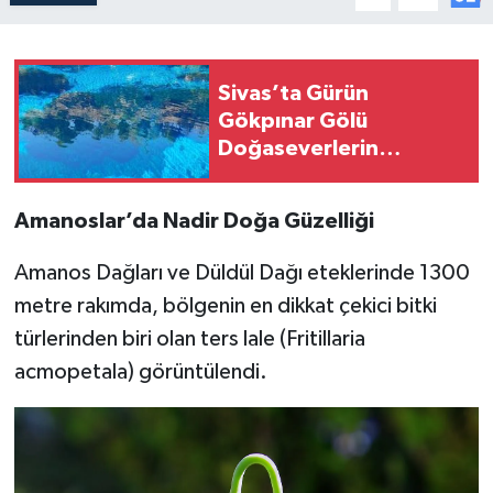
Sivas’ta Gürün
Gökpınar Gölü
Doğaseverlerin
Gözdesi Mi?
Amanoslar’da Nadir Doğa Güzelliği
Amanos Dağları ve Düldül Dağı eteklerinde 1300
metre rakımda, bölgenin en dikkat çekici bitki
türlerinden biri olan ters lale (Fritillaria
acmopetala) görüntülendi.