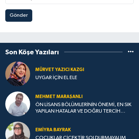
Gönder
Son Köşe Yazıları
MÜRVET YAZICI KAZGI
UYGAR İÇİN EL ELE
MEHMET MARAŞANLI
ÖN LİSANS BÖLÜMLERİNİN ÖNEMİ, EN SIK
YAPILAN HATALAR VE DOĞRU TERCİH
STRATEJİLERİ
EMIYRA BAYRAK
ÇOCUKLAR ÇİÇEKTİR SOLDURMAYALIM