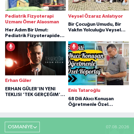
Pediatrik Fizyoterapi
Veysel Özaraz Anlatıyor
Uzmanı Ömer Alaosman
Bir Çocuğun Umudu, Bir
Her Adım Bir Umut:
Vakfın Yolculuğu Veysel
Pediatrik Fizyoterapiden
Özaraz Anlatıyor
İlham Veren Hikâyeler
Erhan Güler
ERHAN GÜLER'IN YENI
Enis Tataroğlu
TEKLISI 'TEK GERÇEĞIM'LE
68 Dili Akıcı Konuşan
BÜYÜK DÖNÜŞÜ
Öğretmenle Özel
Röportaj
OSMANİYE
07.08.2026