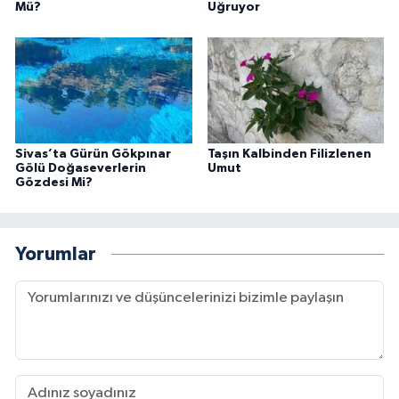
Mü?
Uğruyor
Sivas’ta Gürün Gökpınar
Taşın Kalbinden Filizlenen
Gölü Doğaseverlerin
Umut
Gözdesi Mi?
Yorumlar