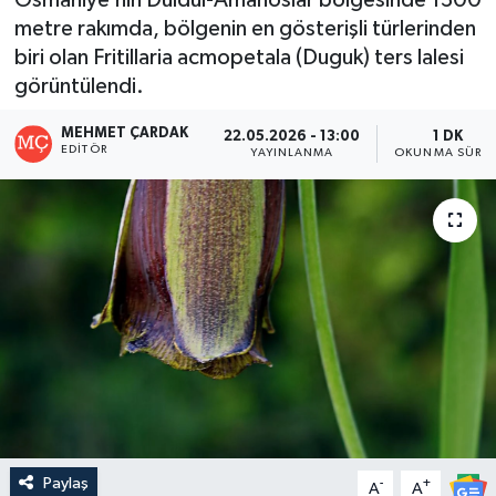
metre rakımda, bölgenin en gösterişli türlerinden
biri olan Fritillaria acmopetala (Duguk) ters lalesi
görüntülendi.
MEHMET ÇARDAK
22.05.2026 - 13:00
1 DK
EDITÖR
YAYINLANMA
OKUNMA SÜRES
Paylaş
-
+
A
A