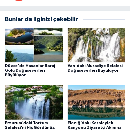
Bunlar da ilginizi çekebilir
Düzce'de Hasanlar Baraj
Van'daki Muradiye Şelalesi
Gölü Doğaseverleri
Doğaseverleri Büyülüyor
Büyülüyor
Erzurum’daki Tortum
Elazığ’daki Karaleylek
Şelalesi’ni Hiç Gördünüz
Kanyonu Ziyaretçi Akınına