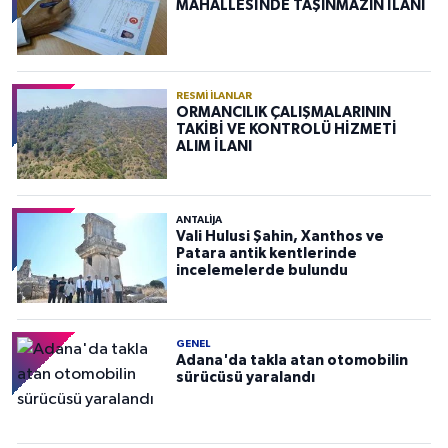
MAHALLESİNDE TAŞINMAZIN İLANI
RESMI İLANLAR
ORMANCILIK ÇALIŞMALARININ
TAKİBİ VE KONTROLÜ HİZMETİ
ALIM İLANI
ANTALIJA
Vali Hulusi Şahin, Xanthos ve
Patara antik kentlerinde
incelemelerde bulundu
GENEL
Adana'da takla atan otomobilin
sürücüsü yaralandı