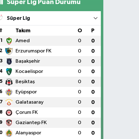
Süper Lig Puan Durumu
Süper Lig
#
Takım
O
P
1
Amed
0
0
2
Erzurumspor FK
0
0
3
Başakşehir
0
0
4
Kocaelispor
0
0
5
Beşiktaş
0
0
6
Eyüpspor
0
0
7
Galatasaray
0
0
8
Çorum FK
0
0
9
Gaziantep FK
0
0
0
Alanyaspor
0
0