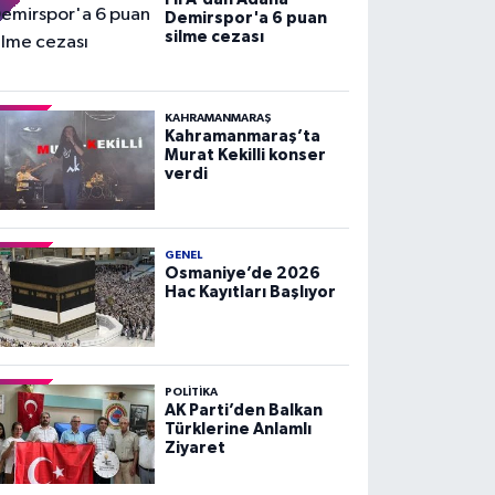
Demirspor'a 6 puan
silme cezası
KAHRAMANMARAŞ
Kahramanmaraş’ta
Murat Kekilli konser
verdi
GENEL
Osmaniye’de 2026
Hac Kayıtları Başlıyor
POLITIKA
AK Parti’den Balkan
Türklerine Anlamlı
Ziyaret