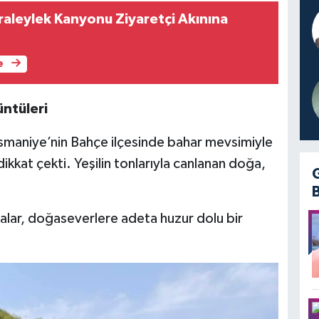
raleylek Kanyonu Ziyaretçi Akınına
e
ntüleri
smaniye’nin Bahçe ilçesinde bahar mevsimiyle
dikkat çekti. Yeşilin tonlarıyla canlanan doğa,
ralar, doğaseverlere adeta huzur dolu bir