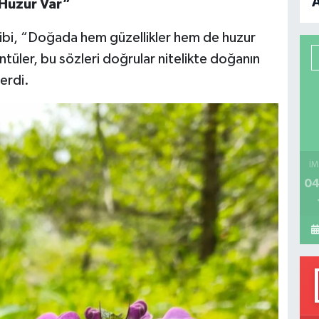
Huzur Var”
B
gibi, “Doğada hem güzellikler hem de huzur
P
tüler, bu sözleri doğrular nitelikte doğanın
serdi.
H
İM
04