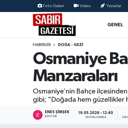
Foto Galeri
Video
Yazarlar
GENEL
Osmaniye Nöbetçi Eczaneler
GENEL
ÖZEL HABER
Osmaniye Hava Durumu
HABERLER
DOĞA - GEZI
OSMANİYE
Osmaniye Trafik Yoğunluk Haritası
Osmaniye Bah
MAGAZİN
Süper Lig Puan Durumu ve Fikstür
Manzaraları
EKONOMİ
Tüm Manşetler
Osmaniye’nin Bahçe ilçesinden i
SPOR
Son Dakika Haberleri
gibi; "Doğada hem güzellikler 
RESMİ İLANLAR
Haber Arşivi
ENES ŞIMŞEK
19.05.2026 - 12:40
EDITÖR
YAYINLANMA
OK