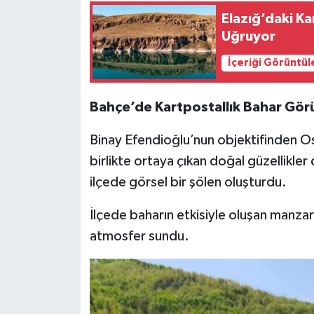
Elazığ’daki Ka
Uğruyor
İçeriği Görüntül
Bahçe’de Kartpostallık Bahar Görü
Binay Efendioğlu’nun objektifinden O
birlikte ortaya çıkan doğal güzellikler 
ilçede görsel bir şölen oluşturdu.
İlçede baharın etkisiyle oluşan manza
atmosfer sundu.