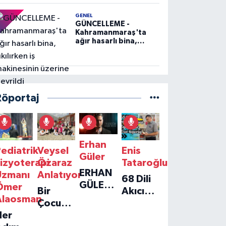
GENEL
GÜNCELLEME -
Kahramanmaraş'ta
ağır hasarlı bina,
yıkılırken iş
makinesinin üzerine
devrildi
Röportaj
Erhan
ediatrik
Veysel
Enis
Güler
izyoterapi
Özaraz
Tataroğlu
ERHAN
Uzmanı
Anlatıyor
68 Dili
GÜLER'IN
Ömer
Bir
Akıcı
YENI
Alaosman
Çocuğun
Konuşan
TEKLISI
Her
Umudu,
Öğretmenle
'TEK