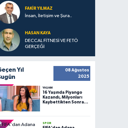
FAKIR YILMAZ
İnsan, İletişim ve Şura..
HASAN KAYA
DECCAL FİTNESİ VE FETÖ
GERÇEĞİ
Geçen Yıl
08 Ağustos
Bugün
2025
YAŞAM
16 Yaşında Piyango
Kazandı, Milyonları
Kaybettikten Sonra
Huzuru Buldu
SPOR
FIFA'dan Adana