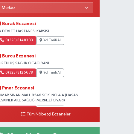
Burak Eczanesi
K DEVLET HASTANESİ KARŞISI
0 (328) 814 83 33
Yol Tarifi Al
Burcu Eczanesi
URTULUŞ SAĞLIK OCAĞI YANI
0 (328) 812 56 78
Yol Tarifi Al
Pınar Eczanesi
İMAR SİNAN MAH. 8546 SOK. NO:4 A (HASAN
ESKİNER AİLE SAĞLIĞI MERKEZİ CİVARI)
0 (328) 826 04 73
Yol Tarifi Al
Tüm Nöbetçi Eczaneler