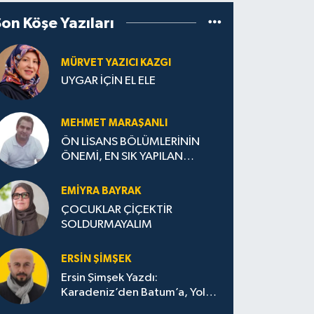
Son Köşe Yazıları
MÜRVET YAZICI KAZGI
UYGAR İÇİN EL ELE
MEHMET MARAŞANLI
ÖN LİSANS BÖLÜMLERİNİN
ÖNEMİ, EN SIK YAPILAN
HATALAR VE DOĞRU TERCİH
STRATEJİLERİ
EMIYRA BAYRAK
ÇOCUKLAR ÇİÇEKTİR
SOLDURMAYALIM
ERSIN ŞIMŞEK
Ersin Şimşek Yazdı:
Karadeniz’den Batum’a, Yolun
Bana Bıraktıkları