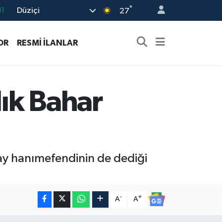
°
Düziçi
18
27
32
OR
RESMİ İLANLAR
38
03
14
ık Bahar
11
inay hanımefendinin de dediği
-
+
A
A