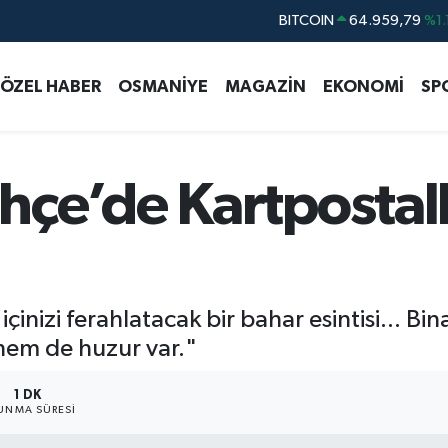
DOLAR
47,7436
%0.
EURO
55,2510
%0.
ÖZEL HABER
OSMANİYE
MAGAZİN
EKONOMİ
SP
STERLİN
64,4811
%0.
GRAM ALTIN
6660.55
%0.
BİST100
13.779
%-
çe’de Kartpostall
BITCOIN
64.959,79
%1.
çinizi ferahlatacak bir bahar esintisi... B
hem de huzur var."
1 DK
UNMA SÜRESI