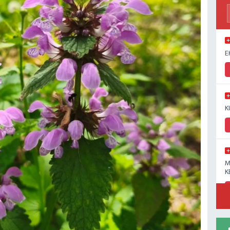
E
K
M
K