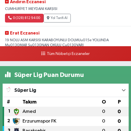
Andırın Eczanesi
CUMHURİYET MEYDANI KARŞISI
0 (328) 812 94 00
Yol Tarifi Al
Erat Eczanesi
19 NOLU ASM KARSISI KARABOYUNLU DOLMUu015e YOLUNDA
Mu0130MAR Su0130NAN OKULU Cu0130VARI
Tüm Nöbetçi Eczaneler
0 (328) 825 39 39
Yol Tarifi Al
Süper Lig Puan Durumu
Süper Lig
#
Takım
O
P
1
Amed
0
0
2
Erzurumspor FK
0
0
3
Başakşehir
0
0