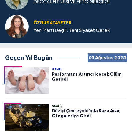
DECCAL FİTNESİ VE FETÖ GERÇEĞİ
ÖZNUR ATAYETER
Yeni Parti Değil, Yeni Siyaset Gerek
Geçen Yıl Bugün
05 Ağustos 2025
GENEL
Performans Artırıcı İçecek Ölüm
Getirdi
ASAYIŞ
Düziçi Çevreyolu’nda Kaza Araç
Otogaleriye Girdi