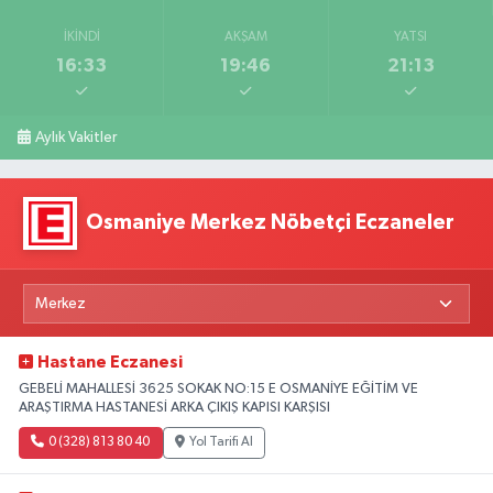
İKINDI
AKŞAM
YATSI
16:33
19:46
21:13
Aylık Vakitler
Osmaniye Merkez Nöbetçi Eczaneler
Hastane Eczanesi
GEBELİ MAHALLESİ 3625 SOKAK NO:15 E OSMANİYE EĞİTİM VE
ARAŞTIRMA HASTANESİ ARKA ÇIKIŞ KAPISI KARŞISI
0 (328) 813 80 40
Yol Tarifi Al