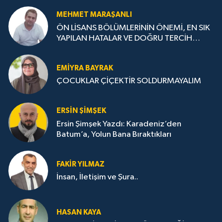
MEHMET MARAŞANLI
ÖN LİSANS BÖLÜMLERİNİN ÖNEMİ, EN SIK
YAPILAN HATALAR VE DOĞRU TERCİH
STRATEJİLERİ
EMIYRA BAYRAK
ÇOCUKLAR ÇİÇEKTİR SOLDURMAYALIM
ERSIN ŞIMŞEK
Ersin Şimşek Yazdı: Karadeniz’den
Batum’a, Yolun Bana Bıraktıkları
FAKIR YILMAZ
İnsan, İletişim ve Şura..
HASAN KAYA