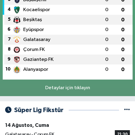
4
Kocaelispor
0
0
5
Beşiktaş
0
0
6
Eyüpspor
0
0
7
Galatasaray
0
0
8
Çorum FK
0
0
9
Gaziantep FK
0
0
10
Alanyaspor
0
0
Detaylar için tıklayın
Süper Lig Fikstür
14 Ağustos, Cuma
Galatasaray - Çorum FK
21:30