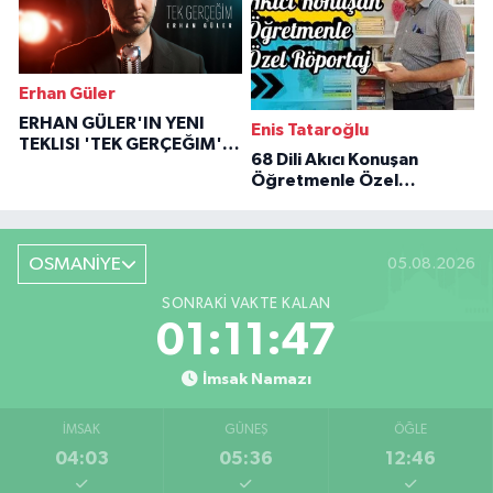
Erhan Güler
ERHAN GÜLER'IN YENI
Enis Tataroğlu
TEKLISI 'TEK GERÇEĞIM'LE
68 Dili Akıcı Konuşan
BÜYÜK DÖNÜŞÜ
Öğretmenle Özel
Röportaj
OSMANİYE
05.08.2026
SONRAKI VAKTE KALAN
01:11:46
İmsak Namazı
İMSAK
GÜNEŞ
ÖĞLE
04:03
05:36
12:46