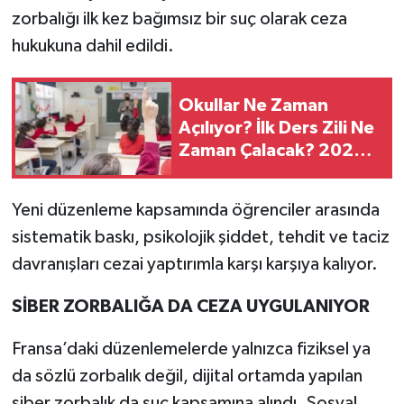
zorbalığı ilk kez bağımsız bir suç olarak ceza
hukukuna dahil edildi.
Okullar Ne Zaman
Açılıyor? İlk Ders Zili Ne
Zaman Çalacak? 2026-
2027 Eğitim Öğretim
Takvimi
Yeni düzenleme kapsamında öğrenciler arasında
sistematik baskı, psikolojik şiddet, tehdit ve taciz
davranışları cezai yaptırımla karşı karşıya kalıyor.
SİBER ZORBALIĞA DA CEZA UYGULANIYOR
Fransa’daki düzenlemelerde yalnızca fiziksel ya
da sözlü zorbalık değil, dijital ortamda yapılan
siber zorbalık da suç kapsamına alındı. Sosyal