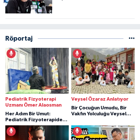
Röportaj
Pediatrik Fizyoterapi
Veysel Özaraz Anlatıyor
Uzmanı Ömer Alaosman
Bir Çocuğun Umudu, Bir
Her Adım Bir Umut:
Vakfın Yolculuğu Veysel
Pediatrik Fizyoterapiden
Özaraz Anlatıyor
İlham Veren Hikâyeler