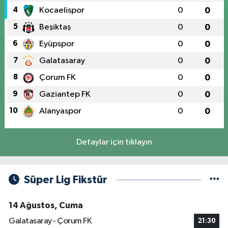
4
Kocaelispor
0
0
5
Beşiktaş
0
0
6
Eyüpspor
0
0
7
Galatasaray
0
0
8
Çorum FK
0
0
9
Gaziantep FK
0
0
10
Alanyaspor
0
0
Detaylar için tıklayın
Süper Lig Fikstür
14 Ağustos, Cuma
Galatasaray - Çorum FK
21:30