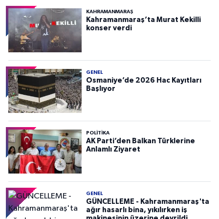
KAHRAMANMARAŞ
Kahramanmaraş’ta Murat Kekilli
konser verdi
GENEL
Osmaniye’de 2026 Hac Kayıtları
Başlıyor
POLITIKA
AK Parti’den Balkan Türklerine
Anlamlı Ziyaret
GENEL
GÜNCELLEME - Kahramanmaraş'ta
ağır hasarlı bina, yıkılırken iş
makinesinin üzerine devrildi