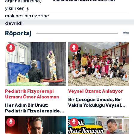
Röportaj
Pediatrik Fizyoterapi
Veysel Özaraz Anlatıyor
Uzmanı Ömer Alaosman
Bir Çocuğun Umudu, Bir
Her Adım Bir Umut:
Vakfın Yolculuğu Veysel
Pediatrik Fizyoterapiden
Özaraz Anlatıyor
İlham Veren Hikâyeler