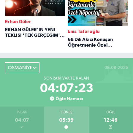
Erhan Güler
ERHAN GÜLER'IN YENI
Enis Tataroğlu
TEKLISI 'TEK GERÇEĞIM'LE
68 Dili Akıcı Konuşan
BÜYÜK DÖNÜŞÜ
Öğretmenle Özel
Röportaj
OSMANİYE
08.08.2026
SONRAKI VAKTE KALAN
04:07:23
Öğle Namazı
İMSAK
GÜNEŞ
ÖĞLE
04:07
05:39
12:46