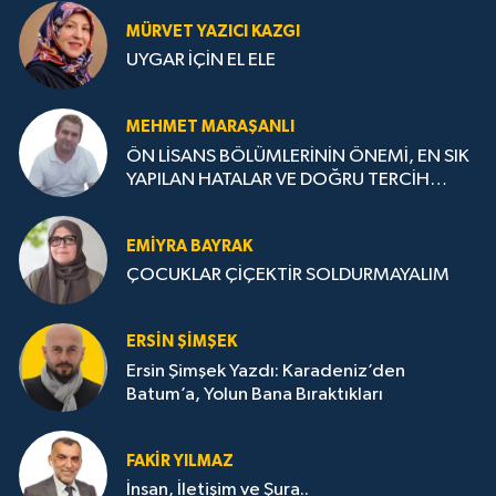
MÜRVET YAZICI KAZGI
UYGAR İÇİN EL ELE
MEHMET MARAŞANLI
ÖN LİSANS BÖLÜMLERİNİN ÖNEMİ, EN SIK
YAPILAN HATALAR VE DOĞRU TERCİH
STRATEJİLERİ
EMIYRA BAYRAK
ÇOCUKLAR ÇİÇEKTİR SOLDURMAYALIM
ERSIN ŞIMŞEK
Ersin Şimşek Yazdı: Karadeniz’den
Batum’a, Yolun Bana Bıraktıkları
FAKIR YILMAZ
İnsan, İletişim ve Şura..