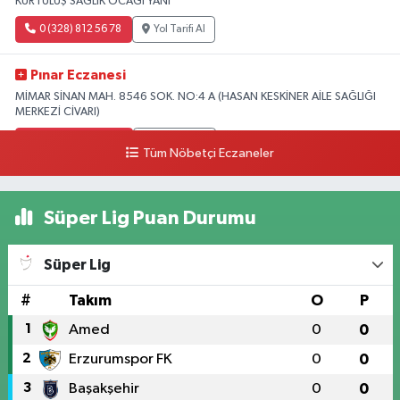
KURTULUŞ SAĞLIK OCAĞI YANI
0 (328) 812 56 78
Yol Tarifi Al
Pınar Eczanesi
MİMAR SİNAN MAH. 8546 SOK. NO:4 A (HASAN KESKİNER AİLE SAĞLIĞI
MERKEZİ CİVARI)
0 (328) 826 04 73
Yol Tarifi Al
Tüm Nöbetçi Eczaneler
Süper Lig Puan Durumu
Süper Lig
#
Takım
O
P
1
Amed
0
0
2
Erzurumspor FK
0
0
3
Başakşehir
0
0