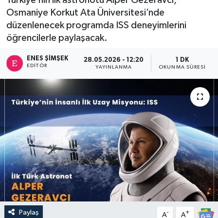
Osmaniye Korkut Ata Üniversitesi’nde
düzenlenecek programda ISS deneyimlerini
öğrencilerle paylaşacak.
ENES ŞIMŞEK
28.05.2026 - 12:20
1 DK
EDITÖR
YAYINLANMA
OKUNMA SÜRESI
Paylaş
-
+
A
A