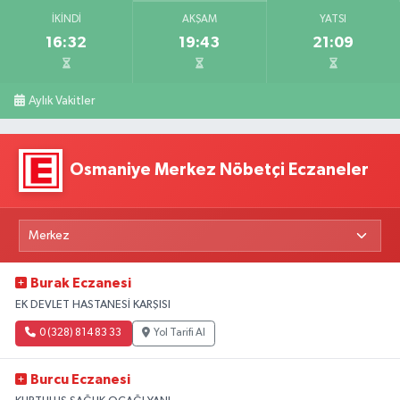
İKINDI
AKŞAM
YATSI
16:32
19:43
21:09
Aylık Vakitler
Osmaniye Merkez Nöbetçi Eczaneler
Burak Eczanesi
EK DEVLET HASTANESİ KARŞISI
0 (328) 814 83 33
Yol Tarifi Al
Burcu Eczanesi