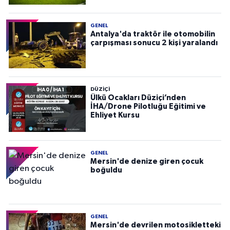
GENEL
Antalya'da traktör ile otomobilin
çarpışması sonucu 2 kişi yaralandı
DÜZIÇI
Ülkü Ocakları Düziçi’nden
İHA/Drone Pilotluğu Eğitimi ve
Ehliyet Kursu
GENEL
Mersin'de denize giren çocuk
boğuldu
GENEL
Mersin'de devrilen motosikletteki