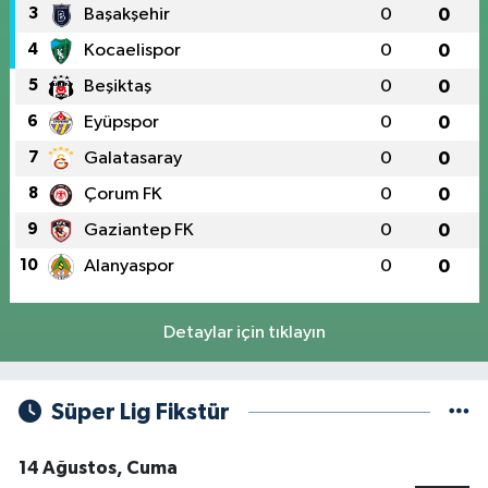
3
Başakşehir
0
0
4
Kocaelispor
0
0
5
Beşiktaş
0
0
6
Eyüpspor
0
0
7
Galatasaray
0
0
8
Çorum FK
0
0
9
Gaziantep FK
0
0
10
Alanyaspor
0
0
Detaylar için tıklayın
Süper Lig Fikstür
14 Ağustos, Cuma