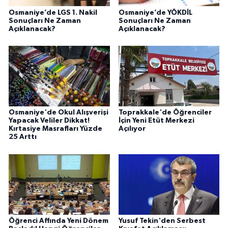
Osmaniye’de LGS 1. Nakil
Osmaniye’de YÖKDİL
Sonuçları Ne Zaman
Sonuçları Ne Zaman
Açıklanacak?
Açıklanacak?
Osmaniye'de Okul Alışverişi
Toprakkale'de Öğrenciler
Yapacak Veliler Dikkat!
İçin Yeni Etüt Merkezi
Kırtasiye Masrafları Yüzde
Açılıyor
25 Arttı
Öğrenci Affında Yeni Dönem
Yusuf Tekin'den Serbest