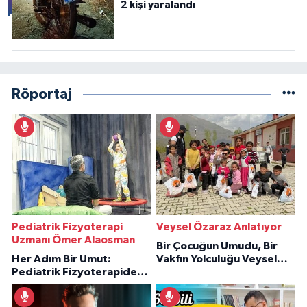
2 kişi yaralandı
Röportaj
Pediatrik Fizyoterapi
Veysel Özaraz Anlatıyor
Uzmanı Ömer Alaosman
Bir Çocuğun Umudu, Bir
Her Adım Bir Umut:
Vakfın Yolculuğu Veysel
Pediatrik Fizyoterapiden
Özaraz Anlatıyor
İlham Veren Hikâyeler