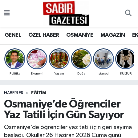
GENEL
Osmaniye Nöbetçi Eczaneler
GENEL
ÖZEL HABER
OSMANİYE
MAGAZİN
E
ÖZEL HABER
Osmaniye Hava Durumu
OSMANİYE
Osmaniye Trafik Yoğunluk Haritası
MAGAZİN
Süper Lig Puan Durumu ve Fikstür
Politika
Ekonomi
Yaşam
Doğa
İstanbul
KÜLTÜR
EKONOMİ
Tüm Manşetler
HABERLER
EĞITIM
Osmaniye’de Öğrenciler
SPOR
Son Dakika Haberleri
Yaz Tatili İçin Gün Sayıyor
RESMİ İLANLAR
Haber Arşivi
Osmaniye’de öğrenciler yaz tatili için geri sayıma
başladı. Okullar 26 Haziran 2026 Cuma günü