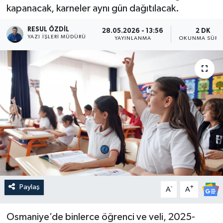
kapanacak, karneler aynı gün dağıtılacak.
RESUL ÖZDIL
28.05.2026 - 13:56
2 DK
YAZI İŞLERI MÜDÜRÜ
YAYINLANMA
OKUNMA SÜRE
Paylaş
-
+
A
A
Osmaniye’de binlerce öğrenci ve veli, 2025-