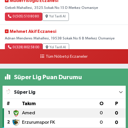
Müderrısoglu Eczanesi
Gebeli Mahallesi, 3525.Sokak No:15 D Merkez Osmaniye
0 (505) 510 80 80
Yol Tarifi Al
Mehmet Akif Eczanesi
Adnan Menderes Mahallesi, 19538 Sokak No:6 B Merkez Osmaniye
0 (328) 802 58 00
Yol Tarifi Al
Tüm Nöbetçi Eczaneler
Süper Lig Puan Durumu
Süper Lig
#
Takım
O
P
1
Amed
0
0
2
Erzurumspor FK
0
0