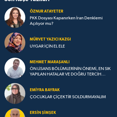
ÖZNUR ATAYETER
PKK Dosyası Kapanırken İran Denklemi
Açılıyor mu?
MÜRVET YAZICI KAZGI
UYGAR İÇİN EL ELE
MEHMET MARAŞANLI
ÖN LİSANS BÖLÜMLERİNİN ÖNEMİ, EN SIK
YAPILAN HATALAR VE DOĞRU TERCİH
STRATEJİLERİ
EMIYRA BAYRAK
ÇOCUKLAR ÇİÇEKTİR SOLDURMAYALIM
ERSIN ŞIMŞEK