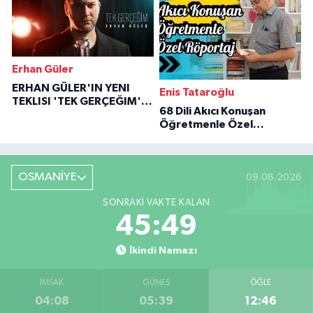
Erhan Güler
ERHAN GÜLER'IN YENI
Enis Tataroğlu
TEKLISI 'TEK GERÇEĞIM'LE
68 Dili Akıcı Konuşan
BÜYÜK DÖNÜŞÜ
Öğretmenle Özel
Röportaj
OSMANİYE
09.08.2026
SONRAKI VAKTE KALAN
45:48
İkindi Namazı
İMSAK
GÜNEŞ
ÖĞLE
04:08
05:39
12:46