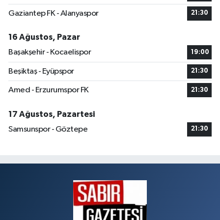
Gaziantep FK - Alanyaspor
21:30
16 Ağustos, Pazar
Başakşehir - Kocaelispor
19:00
Beşiktaş - Eyüpspor
21:30
Amed - Erzurumspor FK
21:30
17 Ağustos, Pazartesi
Samsunspor - Göztepe
21:30