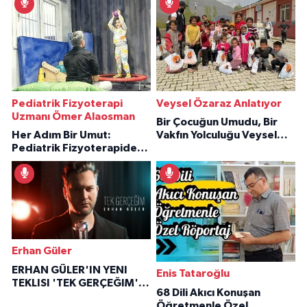
Pediatrik Fizyoterapi
Veysel Özaraz Anlatıyor
Uzmanı Ömer Alaosman
Bir Çocuğun Umudu, Bir
Her Adım Bir Umut:
Vakfın Yolculuğu Veysel
Pediatrik Fizyoterapiden
Özaraz Anlatıyor
İlham Veren Hikâyeler
Erhan Güler
ERHAN GÜLER'IN YENI
Enis Tataroğlu
TEKLISI 'TEK GERÇEĞIM'LE
68 Dili Akıcı Konuşan
BÜYÜK DÖNÜŞÜ
Öğretmenle Özel