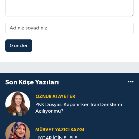
Gönder
Son Köşe Yazıları
ÖZNUR ATAYETER
PKK Dosyası Kapanırken İran Denklemi
Açılıyor mu?
MÜRVET YAZICI KAZGI
UYGAR İÇİN EL ELE