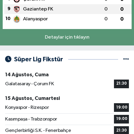
9
Gaziantep FK
0
0
10
Alanyaspor
0
0
Detaylar için tıklayın
Süper Lig Fikstür
14 Ağustos, Cuma
Galatasaray - Çorum FK
21:30
15 Ağustos, Cumartesi
Konyaspor - Rizespor
19:00
Kasımpaşa - Trabzonspor
19:00
Gençlerbirliği S.K. - Fenerbahçe
21:30