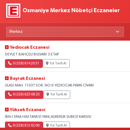
Osmaniye Merkez Nöbetçi Eczaneler
Yediocak Eczanesi
DEVLET BAHÇELİ BULVARI 3.ETAP
0 (328) 814 20 51
Yol Tarifi Al
Bayrak Eczanesi
ULAŞI MAH. 11507 SOK. NO:6 YEDİOCAK PARKI CİVARI
0 (328) 825 08 25
Yol Tarifi Al
Yüksek Eczanesi
İBN-İ SİNA HASTANESİ YANI,ASKERLİK ŞUBESİ KARŞISI
0 (328) 812 02 00
Yol Tarifi Al