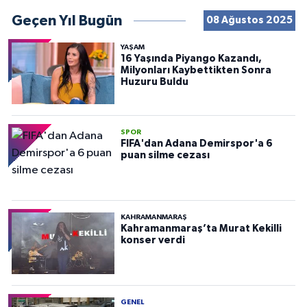
Geçen Yıl Bugün
08 Ağustos 2025
YAŞAM
16 Yaşında Piyango Kazandı,
Milyonları Kaybettikten Sonra
Huzuru Buldu
SPOR
FIFA'dan Adana Demirspor'a 6
puan silme cezası
KAHRAMANMARAŞ
Kahramanmaraş’ta Murat Kekilli
konser verdi
GENEL