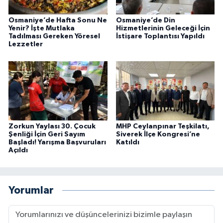
Osmaniye’de Hafta Sonu Ne
Osmaniye’de Din
Yenir? İşte Mutlaka
Hizmetlerinin Geleceği İçin
Tadılması Gereken Yöresel
İstişare Toplantısı Yapıldı
Lezzetler
Zorkun Yaylası 30. Çocuk
MHP Ceylanpınar Teşkilatı,
Şenliği İçin Geri Sayım
Siverek İlçe Kongresi’ne
Başladı! Yarışma Başvuruları
Katıldı
Açıldı
Yorumlar