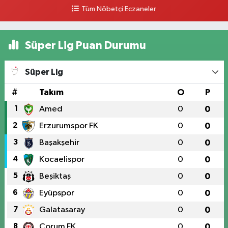
Tüm Nöbetçi Eczaneler
Süper Lig Puan Durumu
Süper Lig
#
Takım
O
P
1
Amed
0
0
2
Erzurumspor FK
0
0
3
Başakşehir
0
0
4
Kocaelispor
0
0
5
Beşiktaş
0
0
6
Eyüpspor
0
0
7
Galatasaray
0
0
8
Çorum FK
0
0