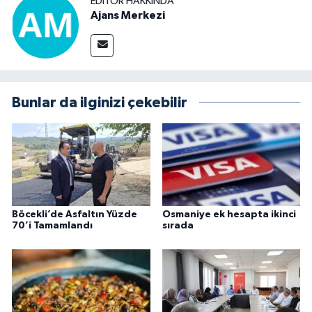
EDITÖR HAKKINDA
Ajans Merkezi
Bunlar da ilginizi çekebilir
Böcekli’de Asfaltın Yüzde
Osmaniye ek hesapta ikinci
70’i Tamamlandı
sırada