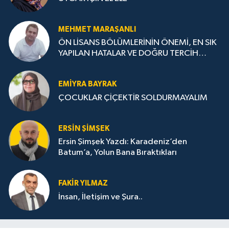
MEHMET MARAŞANLI
ÖN LİSANS BÖLÜMLERİNİN ÖNEMİ, EN SIK
YAPILAN HATALAR VE DOĞRU TERCİH
STRATEJİLERİ
EMIYRA BAYRAK
ÇOCUKLAR ÇİÇEKTİR SOLDURMAYALIM
ERSIN ŞIMŞEK
Ersin Şimşek Yazdı: Karadeniz’den
Batum’a, Yolun Bana Bıraktıkları
FAKIR YILMAZ
İnsan, İletişim ve Şura..