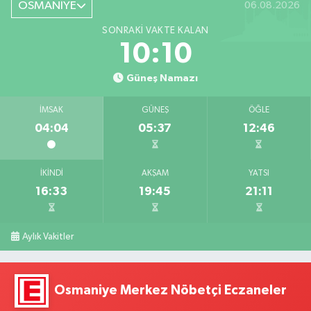
OSMANİYE
06.08.2026
SONRAKI VAKTE KALAN
10:09
Güneş Namazı
İMSAK
GÜNEŞ
ÖĞLE
04:04
05:37
12:46
İKINDI
AKŞAM
YATSI
16:33
19:45
21:11
Aylık Vakitler
Osmaniye Merkez Nöbetçi Eczaneler