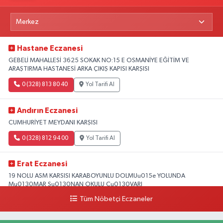
Hastane Eczanesi
GEBELİ MAHALLESİ 3625 SOKAK NO:15 E OSMANİYE EĞİTİM VE
ARAŞTIRMA HASTANESİ ARKA ÇIKIŞ KAPISI KARŞISI
0 (328) 813 80 40
Yol Tarifi Al
Andırın Eczanesi
CUMHURİYET MEYDANI KARŞISI
0 (328) 812 94 00
Yol Tarifi Al
Erat Eczanesi
19 NOLU ASM KARSISI KARABOYUNLU DOLMUu015e YOLUNDA
Mu0130MAR Su0130NAN OKULU Cu0130VARI
Tüm Nöbetçi Eczaneler
0 (328) 825 39 39
Yol Tarifi Al