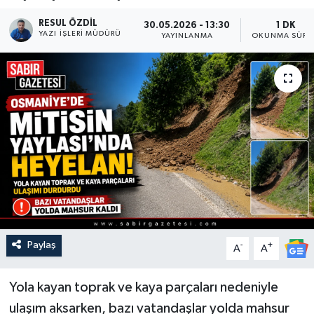
RESUL ÖZDIL
30.05.2026 - 13:30
1 DK
YAZI İŞLERI MÜDÜRÜ
YAYINLANMA
OKUNMA SÜRE
Paylaş
-
+
A
A
Yola kayan toprak ve kaya parçaları nedeniyle
ulaşım aksarken, bazı vatandaşlar yolda mahsur