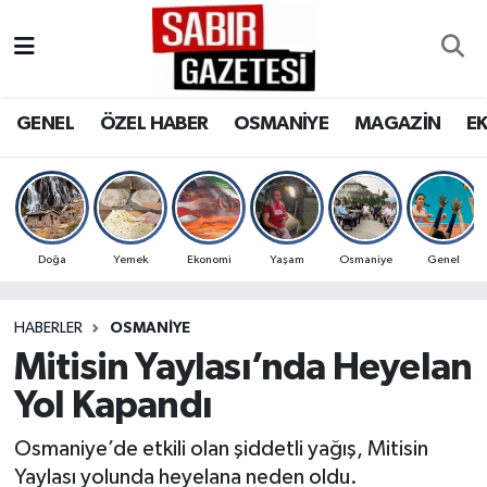
GENEL
Osmaniye Nöbetçi Eczaneler
GENEL
ÖZEL HABER
OSMANİYE
MAGAZİN
E
ÖZEL HABER
Osmaniye Hava Durumu
OSMANİYE
Osmaniye Trafik Yoğunluk Haritası
MAGAZİN
Süper Lig Puan Durumu ve Fikstür
Doğa
Yemek
Ekonomi
Yaşam
Osmaniye
Genel
EKONOMİ
Tüm Manşetler
HABERLER
OSMANIYE
Mitisin Yaylası’nda Heyelan
SPOR
Son Dakika Haberleri
Yol Kapandı
RESMİ İLANLAR
Haber Arşivi
Osmaniye’de etkili olan şiddetli yağış, Mitisin
Yaylası yolunda heyelana neden oldu.