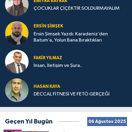
EMIYRA BAYRAK
ÇOCUKLAR ÇİÇEKTİR SOLDURMAYALIM
ERSIN ŞIMŞEK
Ersin Şimşek Yazdı: Karadeniz’den
Batum’a, Yolun Bana Bıraktıkları
FAKIR YILMAZ
İnsan, İletişim ve Şura..
HASAN KAYA
DECCAL FİTNESİ VE FETÖ GERÇEĞİ
Geçen Yıl Bugün
06 Ağustos 2025