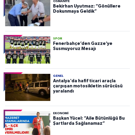
OSMANIYE
Bekirhan Uyutmaz: “Gönüllere
Dokunmaya Geldik”
SPOR
Fenerbahçe’den Gazze’ye
Susmuyoruz Mesajı
GENEL
Antalya'da hafif ticari araçla
çarpışan motosikletin sürücüsü
yaralandı
EKONOMI
Başkan Yücel: “Aile Bütünlüğü Bu
Şartlarda Sağlanamaz”