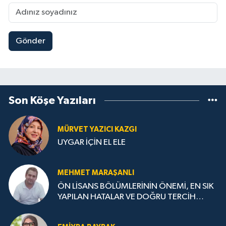
Gönder
Son Köşe Yazıları
MÜRVET YAZICI KAZGI
UYGAR İÇİN EL ELE
MEHMET MARAŞANLI
ÖN LİSANS BÖLÜMLERİNİN ÖNEMİ, EN SIK
YAPILAN HATALAR VE DOĞRU TERCİH
STRATEJİLERİ