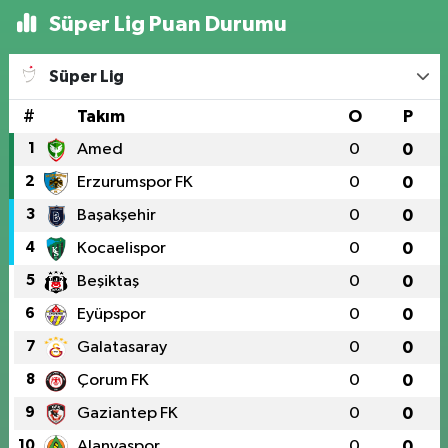
Süper Lig Puan Durumu
Süper Lig
#
Takım
O
P
1
Amed
0
0
2
Erzurumspor FK
0
0
3
Başakşehir
0
0
4
Kocaelispor
0
0
5
Beşiktaş
0
0
6
Eyüpspor
0
0
7
Galatasaray
0
0
8
Çorum FK
0
0
9
Gaziantep FK
0
0
10
Alanyaspor
0
0