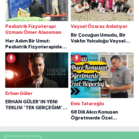
Pediatrik Fizyoterapi
Veysel Özaraz Anlatıyor
Uzmanı Ömer Alaosman
Bir Çocuğun Umudu, Bir
Her Adım Bir Umut:
Vakfın Yolculuğu Veysel
Pediatrik Fizyoterapiden
Özaraz Anlatıyor
İlham Veren Hikâyeler
Erhan Güler
ERHAN GÜLER'IN YENI
Enis Tataroğlu
TEKLISI 'TEK GERÇEĞIM'LE
68 Dili Akıcı Konuşan
BÜYÜK DÖNÜŞÜ
Öğretmenle Özel
Röportaj