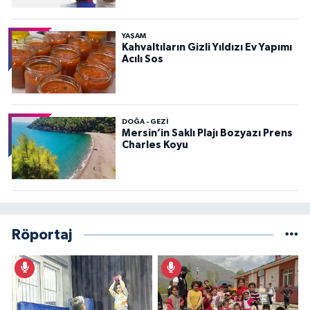
YAŞAM
Kahvaltıların Gizli Yıldızı Ev Yapımı
Acılı Sos
DOĞA - GEZI
Mersin’in Saklı Plajı Bozyazı Prens
Charles Koyu
Röportaj