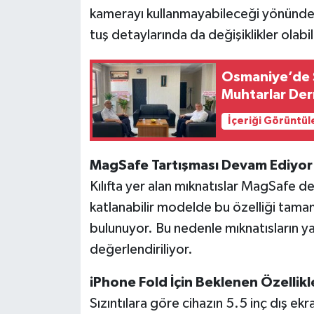
kamerayı kullanmayabileceği yönündeki 
tuş detaylarında da değişiklikler olabi
Osmaniye’de S
Muhtarlar Der
İçeriği Görüntül
MagSafe Tartışması Devam Ediyor
Kılıfta yer alan mıknatıslar MagSafe d
katlanabilir modelde bu özelliği tamam
bulunuyor. Bu nedenle mıknatısların yal
değerlendiriliyor.
iPhone Fold İçin Beklenen Özellikl
Sızıntılara göre cihazın 5.5 inç dış ek