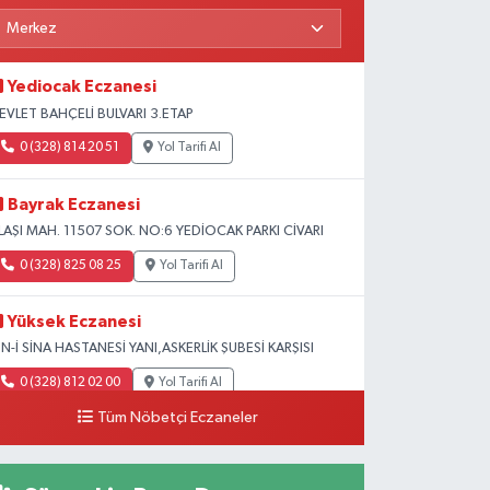
Yediocak Eczanesi
EVLET BAHÇELİ BULVARI 3.ETAP
0 (328) 814 20 51
Yol Tarifi Al
Bayrak Eczanesi
LAŞI MAH. 11507 SOK. NO:6 YEDİOCAK PARKI CİVARI
0 (328) 825 08 25
Yol Tarifi Al
Yüksek Eczanesi
BN-İ SİNA HASTANESİ YANI,ASKERLİK ŞUBESİ KARŞISI
0 (328) 812 02 00
Yol Tarifi Al
Tüm Nöbetçi Eczaneler