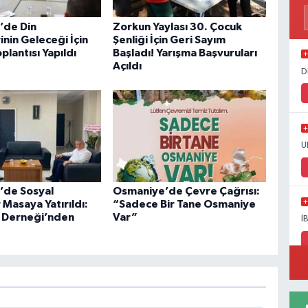
’de Din
Zorkun Yaylası 30. Çocuk
nin Geleceği İçin
Şenliği İçin Geri Sayım
oplantısı Yapıldı
Başladı! Yarışma Başvuruları
Açıldı
D
U
’de Sosyal
Osmaniye’de Çevre Çağrısı:
Masaya Yatırıldı:
“Sadece Bir Tane Osmaniye
 Derneği’nden
Var”
İ