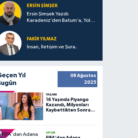
ERSIN ŞIMŞEK
Ersin Şimşek Yazdı:
Karadeniz’den Batum’a, Yolun
Bana Bıraktıkları
FAKIR YILMAZ
İnsan, İletişim ve Şura..
Geçen Yıl
08 Ağustos
Bugün
2025
YAŞAM
16 Yaşında Piyango
Kazandı, Milyonları
Kaybettikten Sonra
Huzuru Buldu
SPOR
FIFA'dan Adana