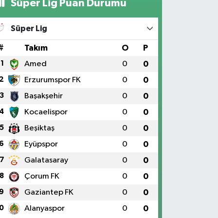
Süper Lig Puan Durumu
Süper Lig
#
Takım
O
P
1
Amed
0
0
2
Erzurumspor FK
0
0
3
Başakşehir
0
0
4
Kocaelispor
0
0
5
Beşiktaş
0
0
6
Eyüpspor
0
0
7
Galatasaray
0
0
8
Çorum FK
0
0
9
Gaziantep FK
0
0
0
Alanyaspor
0
0