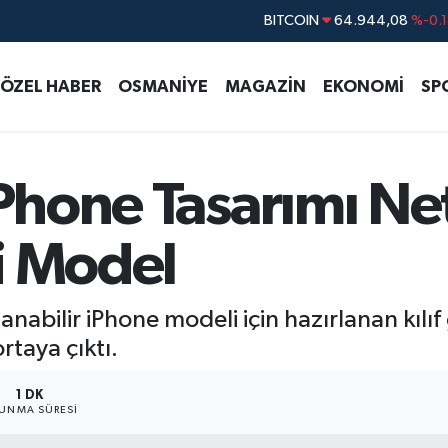
DOLAR
47,7436
%0.1
EURO
55,2510
%0.3
ÖZEL HABER
OSMANİYE
MAGAZİN
EKONOMİ
SP
STERLİN
64,4811
%0.3
GRAM ALTIN
6660.55
%0.0
BİST100
13.779
%-1
Phone Tasarımı Netl
BITCOIN
64.944,08
%-0.
i Model
abilir iPhone modeli için hazırlanan kılıf g
rtaya çıktı.
1 DK
UNMA SÜRESI