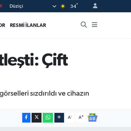
°
Düziçi
8
34
2
OR
RESMİ İLANLAR
8
3
4
eşti: Çift
18
örselleri sızdırıldı ve cihazın
-
+
A
A