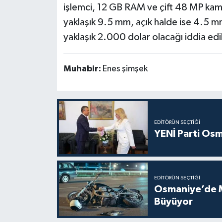
işlemci, 12 GB RAM ve çift 48 MP kame
yaklaşık 9.5 mm, açık halde ise 4.5 mm
yaklaşık 2.000 dolar olacağı iddia edil
Muhabir:
Enes şimşek
EDITÖRÜN SEÇTIĞI
YENİ Parti Osm
EDITÖRÜN SEÇTIĞI
Osmaniye’de Mo
Büyüyor