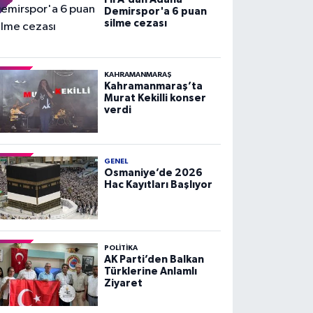
Demirspor'a 6 puan
silme cezası
KAHRAMANMARAŞ
Kahramanmaraş’ta
Murat Kekilli konser
verdi
GENEL
Osmaniye’de 2026
Hac Kayıtları Başlıyor
POLITIKA
AK Parti’den Balkan
Türklerine Anlamlı
Ziyaret