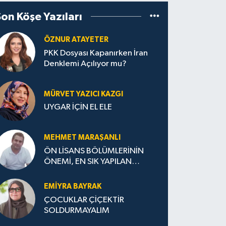
Son Köşe Yazıları
ÖZNUR ATAYETER
PKK Dosyası Kapanırken İran
Denklemi Açılıyor mu?
MÜRVET YAZICI KAZGI
UYGAR İÇİN EL ELE
MEHMET MARAŞANLI
ÖN LİSANS BÖLÜMLERİNİN
ÖNEMİ, EN SIK YAPILAN
HATALAR VE DOĞRU TERCİH
STRATEJİLERİ
EMIYRA BAYRAK
ÇOCUKLAR ÇİÇEKTİR
SOLDURMAYALIM