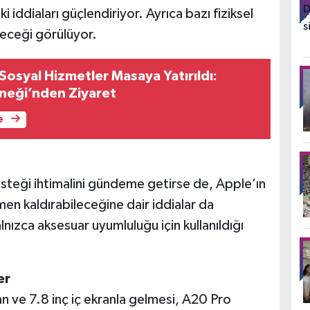
iddiaları güçlendiriyor. Ayrıca bazı fiziksel
leceği görülüyor.
osyal Hizmetler Masaya Yatırıldı:
neği’nden Ziyaret
e
esteği ihtimalini gündeme getirse de, Apple’ın
en kaldırabileceğine dair iddialar da
nızca aksesuar uyumluluğu için kullanıldığı
er
ran ve 7.8 inç iç ekranla gelmesi, A20 Pro