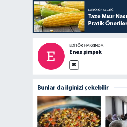
EDITÖRÜN SEÇTIĞI
Taze Mısır Nası
Pratik Önerile
EDITÖR HAKKINDA
Enes şimşek
Bunlar da ilginizi çekebilir