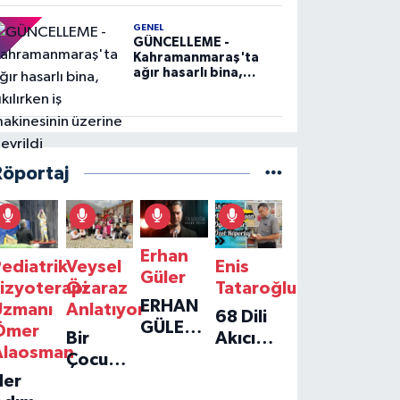
GENEL
GÜNCELLEME -
Kahramanmaraş'ta
ağır hasarlı bina,
yıkılırken iş
makinesinin üzerine
devrildi
Röportaj
Erhan
ediatrik
Veysel
Enis
Güler
izyoterapi
Özaraz
Tataroğlu
ERHAN
Uzmanı
Anlatıyor
68 Dili
GÜLER'IN
Ömer
Bir
Akıcı
YENI
Alaosman
Çocuğun
Konuşan
TEKLISI
Her
Umudu,
Öğretmenle
'TEK