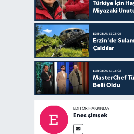
Türkiye İçin H
Miyazaki Unut
EDITÖRÜN SEÇTIĞI
Erzin'de Sula
Çaldılar
EDITÖRÜN SEÇTIĞI
MasterChef Tür
Belli Oldu
EDITÖR HAKKINDA
Enes şimşek