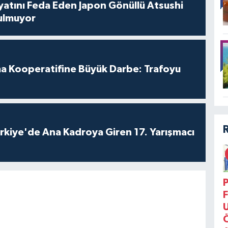
ayatını Feda Eden Japon Gönüllü Atsushi
ulmuyor
ma Kooperatifine Büyük Darbe: Trafoyu
kiye'de Ana Kadroya Giren 17. Yarışmacı
P
F