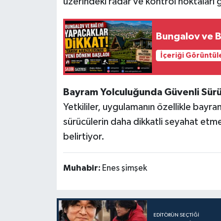
üzerindeki radar ve kontrol noktaları 
Bungalov ve B
İçeriği Görüntül
Bayram Yolculuğunda Güvenli Sür
Yetkililer, uygulamanın özellikle bayr
sürücülerin daha dikkatli seyahat etm
belirtiyor.
Muhabir:
Enes şimşek
EDITÖRÜN SEÇTIĞI