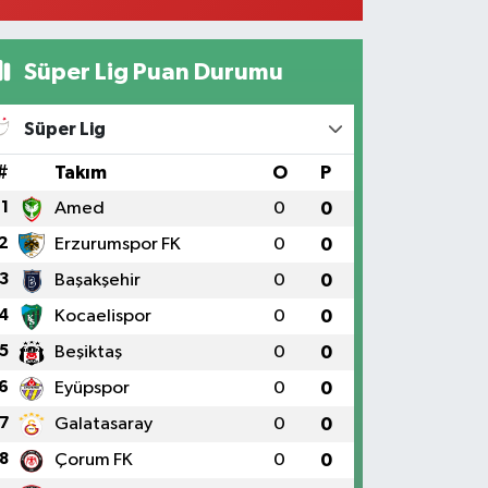
0 (328) 825 39 39
Yol Tarifi Al
Süper Lig Puan Durumu
Süper Lig
#
Takım
O
P
1
Amed
0
0
2
Erzurumspor FK
0
0
3
Başakşehir
0
0
4
Kocaelispor
0
0
5
Beşiktaş
0
0
6
Eyüpspor
0
0
7
Galatasaray
0
0
8
Çorum FK
0
0