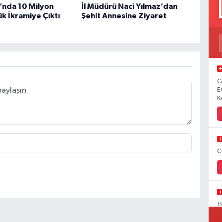
’nda 10 Milyon
İl Müdürü Naci Yılmaz’dan
ük İkramiye Çıktı
Şehit Annesine Ziyaret
G
E
K
C
1
Y
C