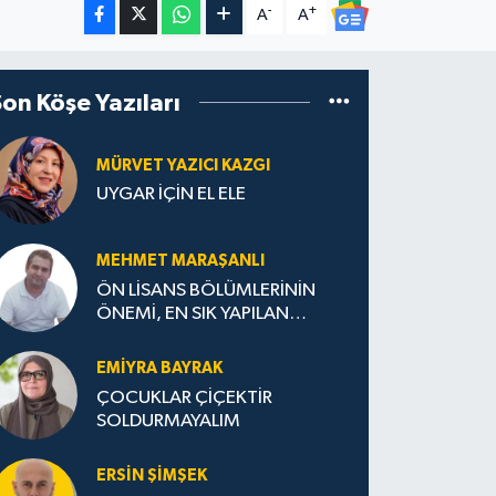
-
+
A
A
Son Köşe Yazıları
MÜRVET YAZICI KAZGI
UYGAR İÇİN EL ELE
MEHMET MARAŞANLI
ÖN LİSANS BÖLÜMLERİNİN
ÖNEMİ, EN SIK YAPILAN
HATALAR VE DOĞRU TERCİH
STRATEJİLERİ
EMIYRA BAYRAK
ÇOCUKLAR ÇİÇEKTİR
SOLDURMAYALIM
ERSIN ŞIMŞEK