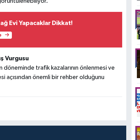
görüntülenebiliyor.
ağ Evi Yapacaklar Dikkat!
e
üş Vurgusu
am döneminde trafik kazalarının önlenmesi ve
esi açısından önemli bir rehber olduğunu