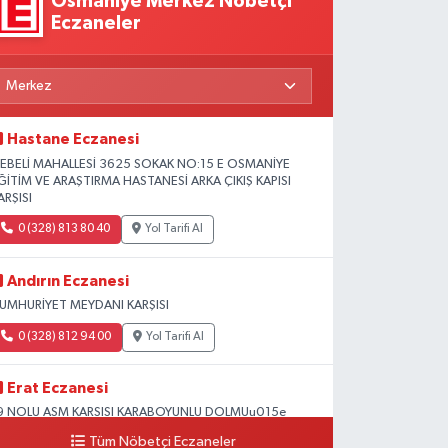
Osmaniye Merkez Nöbetçi
Eczaneler
Hastane Eczanesi
EBELİ MAHALLESİ 3625 SOKAK NO:15 E OSMANİYE
ĞİTİM VE ARAŞTIRMA HASTANESİ ARKA ÇIKIŞ KAPISI
ARŞISI
0 (328) 813 80 40
Yol Tarifi Al
Andırın Eczanesi
UMHURİYET MEYDANI KARŞISI
0 (328) 812 94 00
Yol Tarifi Al
Erat Eczanesi
9 NOLU ASM KARSISI KARABOYUNLU DOLMUu015e
OLUNDA Mu0130MAR Su0130NAN OKULU
Tüm Nöbetçi Eczaneler
u0130VARI