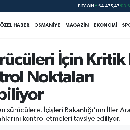
DOLAR
47,5971
%0.
EURO
55,1336
%0.
ÖZEL HABER
OSMANİYE
MAGAZİN
EKONOMİ
SP
STERLİN
64,2534
%0.
GRAM ALTIN
6527.85
%0.5
BİST100
13.703
%
cüleri İçin Kritik
BITCOIN
64.475,47
%0.
rol Noktaları
iliyor
 sürücülere, İçişleri Bakanlığı’nın İller A
rını kontrol etmeleri tavsiye ediliyor.