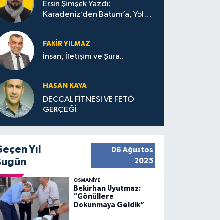
Ersin Şimşek Yazdı:
Karadeniz’den Batum’a, Yolun
Bana Bıraktıkları
FAKIR YILMAZ
İnsan, İletişim ve Şura..
HASAN KAYA
DECCAL FİTNESİ VE FETÖ
GERÇEĞİ
Geçen Yıl
06 Ağustos
Bugün
2025
OSMANIYE
Bekirhan Uyutmaz:
“Gönüllere
Dokunmaya Geldik”