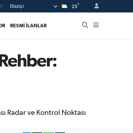
°
Düziçi
05
25
18
OR
RESMİ İLANLAR
22
4
0
 Rehber:
66
rası Radar ve Kontrol Noktası