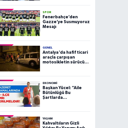
SPOR
Fenerbahçe’den
Gazze’ye Susmuyoruz
Mesajı
GENEL
Antalya'da hafif ticari
araçla çarpışan
motosikletin sürücüsü
yaralandı
EKONOMI
Başkan Yücel: “Aile
Bütünlüğü Bu
Şartlarda
Sağlanamaz”
YAŞAM
Kahvaltıların Gizli