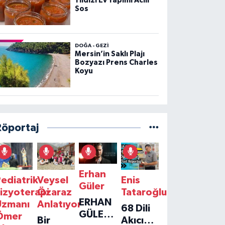
Yıldızı Ev Yapımı Acılı
Sos
DOĞA - GEZI
Mersin’in Saklı Plajı
Bozyazı Prens Charles
Koyu
Röportaj
Erhan
ediatrik
Veysel
Enis
Güler
izyoterapi
Özaraz
Tataroğlu
ERHAN
Uzmanı
Anlatıyor
68 Dili
GÜLER'IN
Ömer
Bir
Akıcı