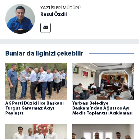
YAZI İŞLERI MÜDÜRÜ
Resul Özdil
Bunlar da ilginizi çekebilir
AK Parti Düziçi İlçe Başkanı
Yarbaşı Belediye
Turgut Kararmaz Acıyı
Başkanı'ndan Ağustos Ayı
Paylaştı
Meclis Toplantısı Açıklaması