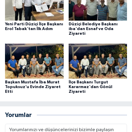
Yeni Parti Düziçi İlçe Başkanı
Düziçi Belediye Başkanı
Erol Tabak'tan İlk Adım
iba'dan Esnaf ve Oda
Ziyareti
Başkan Mustafa İba Murat
İlçe Başkanı Turgut
Topuksuz’u Evinde Ziyaret
Kararmaz'dan Gönül
Etti
Ziyareti
Yorumlar