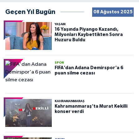
Geçen Yıl Bugün
08 Ağustos 2025
YAŞAM
16 Yaşında Piyango Kazandı,
Milyonları Kaybettikten Sonra
Huzuru Buldu
SPOR
FIFA'dan Adana Demirspor'a 6
puan silme cezası
KAHRAMANMARAŞ
Kahramanmaraş’ta Murat Kekilli
konser verdi