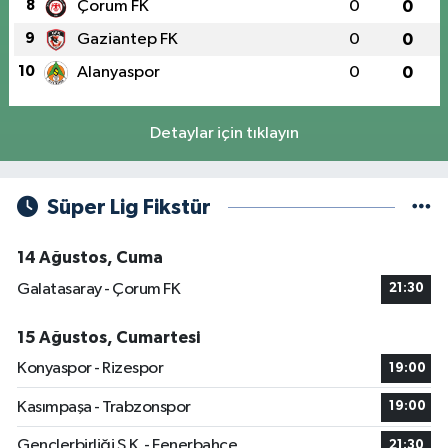
8
Çorum FK
0
0
9
Gaziantep FK
0
0
10
Alanyaspor
0
0
Detaylar için tıklayın
Süper Lig Fikstür
14 Ağustos, Cuma
Galatasaray - Çorum FK
21:30
15 Ağustos, Cumartesi
Konyaspor - Rizespor
19:00
Kasımpaşa - Trabzonspor
19:00
Gençlerbirliği S.K. - Fenerbahçe
21:30