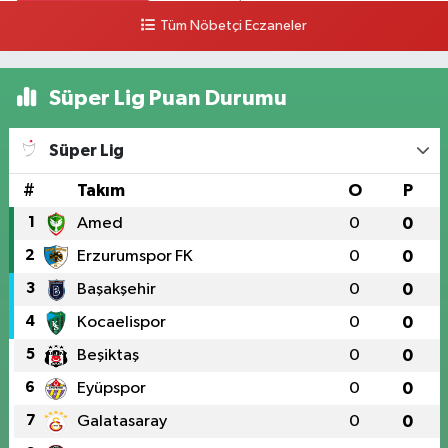
0 (328) 812 02 00
Yol Tarifi Al
Tüm Nöbetçi Eczaneler
Süper Lig Puan Durumu
Süper Lig
#
Takım
O
P
1
Amed
0
0
2
Erzurumspor FK
0
0
3
Başakşehir
0
0
4
Kocaelispor
0
0
5
Beşiktaş
0
0
6
Eyüpspor
0
0
7
Galatasaray
0
0