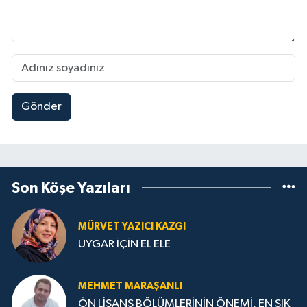
Gönder
Son Köşe Yazıları
MÜRVET YAZICI KAZGI
UYGAR İÇİN EL ELE
MEHMET MARAŞANLI
ÖN LİSANS BÖLÜMLERİNİN ÖNEMİ, EN SIK