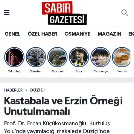
GENEL
Osmaniye Nöbetçi Eczaneler
GENEL
ÖZEL HABER
OSMANİYE
MAGAZİN
E
ÖZEL HABER
Osmaniye Hava Durumu
OSMANİYE
Osmaniye Trafik Yoğunluk Haritası
MAGAZİN
Süper Lig Puan Durumu ve Fikstür
Teknoloji
Gündem
Ekonomi
Spor
Osmaniye
Yemek
EKONOMİ
Tüm Manşetler
HABERLER
DÜZIÇI
Kastabala ve Erzin Örneği
SPOR
Son Dakika Haberleri
Unutulmamalı
RESMİ İLANLAR
Haber Arşivi
Prof. Dr. Ercan Küçükosmanoğlu, Kurtuluş
Yolu’nda yayımladığı makalede Düziçi’nde