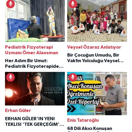
Pediatrik Fizyoterapi
Veysel Özaraz Anlatıyor
Uzmanı Ömer Alaosman
Bir Çocuğun Umudu, Bir
Her Adım Bir Umut:
Vakfın Yolculuğu Veysel
Pediatrik Fizyoterapiden
Özaraz Anlatıyor
İlham Veren Hikâyeler
Erhan Güler
ERHAN GÜLER'IN YENI
Enis Tataroğlu
TEKLISI 'TEK GERÇEĞIM'LE
68 Dili Akıcı Konuşan
BÜYÜK DÖNÜŞÜ