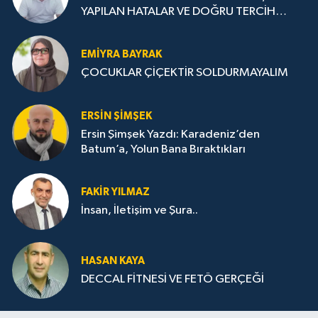
YAPILAN HATALAR VE DOĞRU TERCİH
STRATEJİLERİ
EMIYRA BAYRAK
ÇOCUKLAR ÇİÇEKTİR SOLDURMAYALIM
ERSIN ŞIMŞEK
Ersin Şimşek Yazdı: Karadeniz’den
Batum’a, Yolun Bana Bıraktıkları
FAKIR YILMAZ
İnsan, İletişim ve Şura..
HASAN KAYA
DECCAL FİTNESİ VE FETÖ GERÇEĞİ