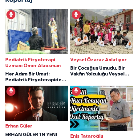
Pediatrik Fizyoterapi
Veysel Özaraz Anlatıyor
Uzmanı Ömer Alaosman
Bir Çocuğun Umudu, Bir
Her Adım Bir Umut:
Vakfın Yolculuğu Veysel
Pediatrik Fizyoterapiden
Özaraz Anlatıyor
İlham Veren Hikâyeler
Erhan Güler
ERHAN GÜLER'IN YENI
Enis Tataroğlu