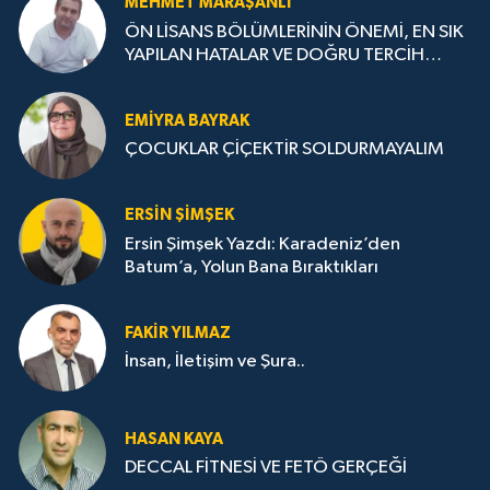
MEHMET MARAŞANLI
ÖN LİSANS BÖLÜMLERİNİN ÖNEMİ, EN SIK
YAPILAN HATALAR VE DOĞRU TERCİH
STRATEJİLERİ
EMIYRA BAYRAK
ÇOCUKLAR ÇİÇEKTİR SOLDURMAYALIM
ERSIN ŞIMŞEK
Ersin Şimşek Yazdı: Karadeniz’den
Batum’a, Yolun Bana Bıraktıkları
FAKIR YILMAZ
İnsan, İletişim ve Şura..
HASAN KAYA
DECCAL FİTNESİ VE FETÖ GERÇEĞİ