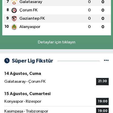
7
Galatasaray
0
0
8
Çorum FK
0
0
9
Gaziantep FK
0
0
10
Alanyaspor
0
0
Detaylar için tıklayın
Süper Lig Fikstür
14 Ağustos, Cuma
Galatasaray - Çorum FK
21:30
15 Ağustos, Cumartesi
Konyaspor - Rizespor
19:00
Kasımpaşa - Trabzonspor
19:00