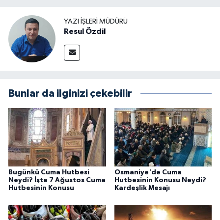
YAZI İŞLERI MÜDÜRÜ
Resul Özdil
Bunlar da ilginizi çekebilir
Bugünkü Cuma Hutbesi
Osmaniye'de Cuma
Neydi? İşte 7 Ağustos Cuma
Hutbesinin Konusu Neydi?
Hutbesinin Konusu
Kardeşlik Mesajı