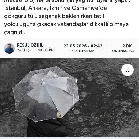
İstanbul, Ankara, İzmir ve Osmaniye’de
gökgürültülü sağanak beklenirken tatil
yolculuğuna çıkacak vatandaşlar dikkatli olmaya
çağrıldı.
RESUL ÖZDIL
23.05.2026 - 02:42
2 DK
YAZI İŞLERI MÜDÜRÜ
YAYINLANMA
OKUNMA SÜRE