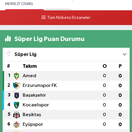
MERKEZİ CİVARI)
0 (328) 826 04 73
Yol Tarifi Al
Tüm Nöbetçi Eczaneler
Süper Lig Puan Durumu
Süper Lig
#
Takım
O
P
1
Amed
0
0
2
Erzurumspor FK
0
0
3
Başakşehir
0
0
4
Kocaelispor
0
0
5
Beşiktaş
0
0
6
Eyüpspor
0
0