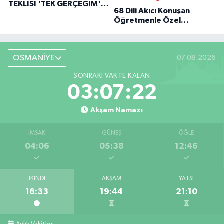
TEKLISI 'TEK GERÇEĞIM'LE
68 Dili Akıcı Konuşan
BÜYÜK DÖNÜŞÜ
Öğretmenle Özel
Röportaj
OSMANİYE
07.08.2026
SONRAKI VAKTE KALAN
03:07:21
Akşam Namazı
İMSAK
GÜNEŞ
ÖĞLE
04:06
05:38
12:46
İKINDI
AKŞAM
YATSI
16:33
19:44
21:10