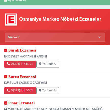
Aylık Vakitler
Osmaniye Merkez Nöbetçi Eczaneler
Burak Eczanesi
EK DEVLET HASTANESİ KARŞISI
0 (328) 814 83 33
Yol Tarifi Al
Burcu Eczanesi
KURTULUŞ SAĞLIK OCAĞI YANI
0 (328) 812 56 78
Yol Tarifi Al
Pınar Eczanesi
MİMAR SİNAN MAH. 8546 SOK. NO:4 A (HASAN KESKİNER AİLE SAĞLIĞI