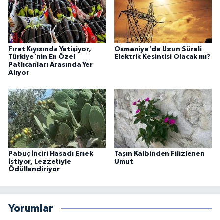
Fırat Kıyısında Yetişiyor,
Osmaniye'de Uzun Süreli
Türkiye'nin En Özel
Elektrik Kesintisi Olacak mı?
Patlıcanları Arasında Yer
Alıyor
Pabuç İnciri Hasadı Emek
Taşın Kalbinden Filizlenen
İstiyor, Lezzetiyle
Umut
Ödüllendiriyor
Yorumlar