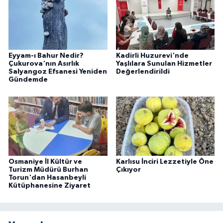
Eyyam-ı Bahur Nedir?
Kadirli Huzurevi'nde
Çukurova'nın Asırlık
Yaşlılara Sunulan Hizmetler
Salyangoz Efsanesi Yeniden
Değerlendirildi
Gündemde
Osmaniye İl Kültür ve
Karlısu İnciri Lezzetiyle Öne
Turizm Müdürü Burhan
Çıkıyor
Torun'dan Hasanbeyli
Kütüphanesine Ziyaret