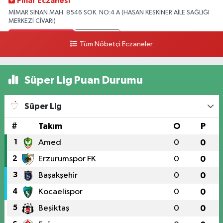
Pınar Eczanesi
MİMAR SİNAN MAH. 8546 SOK. NO:4 A (HASAN KESKİNER AİLE SAĞLIĞI
MERKEZİ CİVARI)
0 (328) 826 04 73
Yol Tarifi Al
Tüm Nöbetçi Eczaneler
Süper Lig Puan Durumu
Süper Lig
#
Takım
O
P
1
Amed
0
0
2
Erzurumspor FK
0
0
3
Başakşehir
0
0
4
Kocaelispor
0
0
5
Beşiktaş
0
0