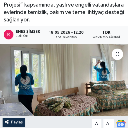
Projesi” kapsamında, yaşlı ve engelli vatandaşlara
evlerinde temizlik, bakım ve temel ihtiyaç desteği
sağlanıyor.
ENES ŞIMŞEK
18.05.2026 - 12:20
1 DK
EDITÖR
YAYINLANMA
OKUNMA SÜRESI
Paylaş
-
+
A
A