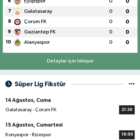
6
Eyüpspor
0
0
7
Galatasaray
0
0
8
Çorum FK
0
0
9
Gaziantep FK
0
0
10
Alanyaspor
0
0
Detaylar için tıklayın
Süper Lig Fikstür
14 Ağustos, Cuma
Galatasaray - Çorum FK
21:30
15 Ağustos, Cumartesi
Konyaspor - Rizespor
19:00