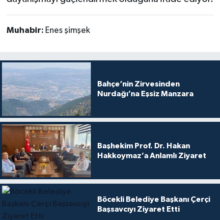
Muhabir:
Enes şimşek
Bahçe’nin Zirvesinden
Nurdağı’na Eşsiz Manzara
Başhekim Prof. Dr. Hakan
Hakkoymaz’a Anlamlı Ziyaret
Böcekli Belediye Başkanı Çerçi
Başsavcıyı Ziyaret Etti