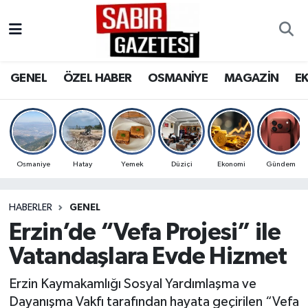
GENEL
Osmaniye Nöbetçi Eczaneler
GENEL
ÖZEL HABER
OSMANİYE
MAGAZİN
E
ÖZEL HABER
Osmaniye Hava Durumu
OSMANİYE
Osmaniye Trafik Yoğunluk Haritası
MAGAZİN
Süper Lig Puan Durumu ve Fikstür
Osmaniye
Hatay
Yemek
Düziçi
Ekonomi
Gündem
EKONOMİ
Tüm Manşetler
HABERLER
GENEL
Erzin’de “Vefa Projesi” ile
SPOR
Son Dakika Haberleri
Vatandaşlara Evde Hizmet
RESMİ İLANLAR
Haber Arşivi
Erzin Kaymakamlığı Sosyal Yardımlaşma ve
Dayanışma Vakfı tarafından hayata geçirilen “Vefa