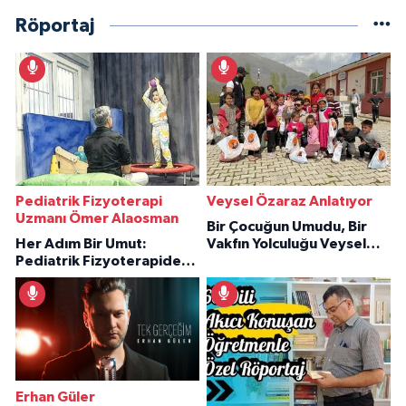
Röportaj
Pediatrik Fizyoterapi
Veysel Özaraz Anlatıyor
Uzmanı Ömer Alaosman
Bir Çocuğun Umudu, Bir
Her Adım Bir Umut:
Vakfın Yolculuğu Veysel
Pediatrik Fizyoterapiden
Özaraz Anlatıyor
İlham Veren Hikâyeler
Erhan Güler