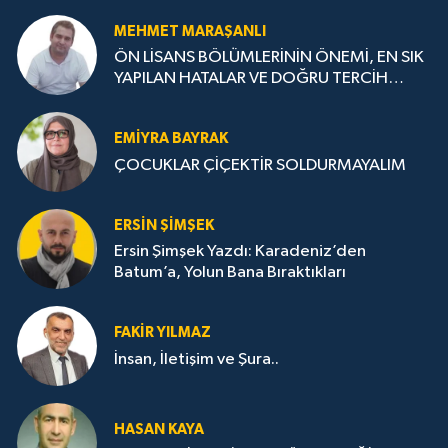
MEHMET MARAŞANLI
ÖN LİSANS BÖLÜMLERİNİN ÖNEMİ, EN SIK
YAPILAN HATALAR VE DOĞRU TERCİH
STRATEJİLERİ
EMIYRA BAYRAK
ÇOCUKLAR ÇİÇEKTİR SOLDURMAYALIM
ERSIN ŞIMŞEK
Ersin Şimşek Yazdı: Karadeniz’den
Batum’a, Yolun Bana Bıraktıkları
FAKIR YILMAZ
İnsan, İletişim ve Şura..
HASAN KAYA