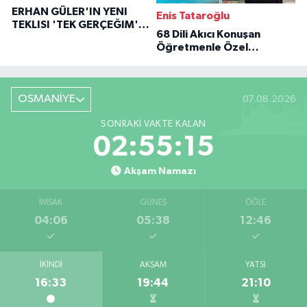
ERHAN GÜLER'IN YENI
Enis Tataroğlu
TEKLISI 'TEK GERÇEĞIM'LE
68 Dili Akıcı Konuşan
BÜYÜK DÖNÜŞÜ
Öğretmenle Özel
Röportaj
OSMANİYE
07.08.2026
SONRAKI VAKTE KALAN
02:55:14
Akşam Namazı
İMSAK
GÜNEŞ
ÖĞLE
04:06
05:38
12:46
İKINDI
AKŞAM
YATSI
16:33
19:44
21:10