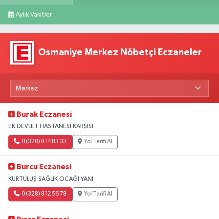
Aylık Vakitler
Osmaniye Merkez Nöbetçi Eczaneler
Burak Eczanesi
EK DEVLET HASTANESİ KARŞISI
0 (328) 814 83 33
Yol Tarifi Al
Burcu Eczanesi
KURTULUŞ SAĞLIK OCAĞI YANI
0 (328) 812 56 78
Yol Tarifi Al