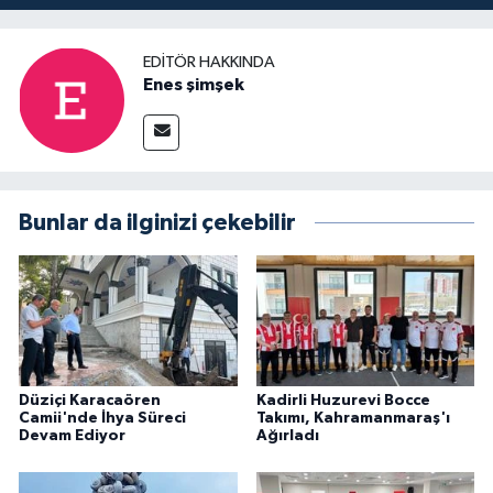
EDITÖR HAKKINDA
Enes şimşek
Bunlar da ilginizi çekebilir
Düziçi Karacaören
Kadirli Huzurevi Bocce
Camii'nde İhya Süreci
Takımı, Kahramanmaraş'ı
Devam Ediyor
Ağırladı