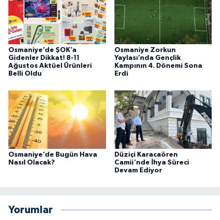
Osmaniye’de ŞOK’a
Osmaniye Zorkun
Gidenler Dikkat! 8-11
Yaylası’nda Gençlik
Ağustos Aktüel Ürünleri
Kampının 4. Dönemi Sona
Belli Oldu
Erdi
Osmaniye’de Bugün Hava
Düziçi Karacaören
Nasıl Olacak?
Camii'nde İhya Süreci
Devam Ediyor
Yorumlar