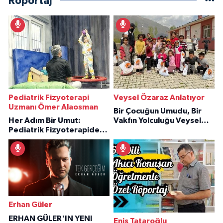
Röportaj
Pediatrik Fizyoterapi
Veysel Özaraz Anlatıyor
Uzmanı Ömer Alaosman
Bir Çocuğun Umudu, Bir
Her Adım Bir Umut:
Vakfın Yolculuğu Veysel
Pediatrik Fizyoterapiden
Özaraz Anlatıyor
İlham Veren Hikâyeler
Erhan Güler
ERHAN GÜLER'IN YENI
Enis Tataroğlu