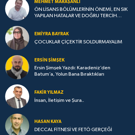
MEHMET MARAŞANLI
ÖN LİSANS BÖLÜMLERİNİN ÖNEMİ, EN SIK
YAPILAN HATALAR VE DOĞRU TERCİH
STRATEJİLERİ
EMIYRA BAYRAK
ÇOCUKLAR ÇİÇEKTİR SOLDURMAYALIM
ERSIN ŞIMŞEK
Ersin Şimşek Yazdı: Karadeniz’den
Batum’a, Yolun Bana Bıraktıkları
FAKIR YILMAZ
İnsan, İletişim ve Şura..
HASAN KAYA
DECCAL FİTNESİ VE FETÖ GERÇEĞİ