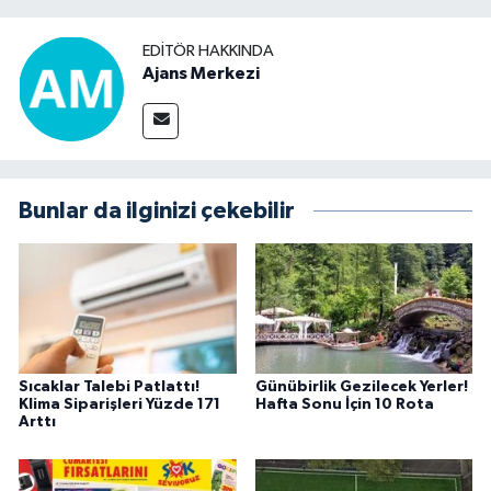
EDITÖR HAKKINDA
Ajans Merkezi
Bunlar da ilginizi çekebilir
Sıcaklar Talebi Patlattı!
Günübirlik Gezilecek Yerler!
Klima Siparişleri Yüzde 171
Hafta Sonu İçin 10 Rota
Arttı