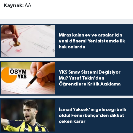
Kaynak:
AA
Miras kalan ev ve arsalar için
yeni dönem! Yeni sistemde ilk
hak onlarda
YKS Sınav Sistemi Değişiyor
Mu? Yusuf Tekin’den
Öğrencilere Kritik Açıklama
İsmail Yüksek’in geleceği belli
oldu! Fenerbahçe’den dikkat
çeken karar