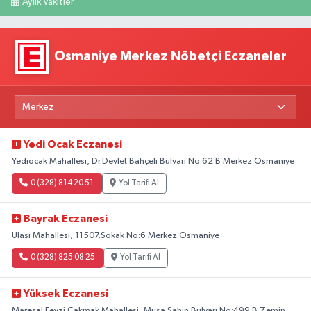
Aylık Vakitler
Osmaniye Merkez Nöbetçi Eczaneler
Yedi Ocak Eczanesi
Yediocak Mahallesi, Dr.Devlet Bahçeli Bulvarı No:62 B Merkez Osmaniye
0 (328) 814 20 51
Yol Tarifi Al
Bayrak Eczanesi
Ulaşı Mahallesi, 11507.Sokak No:6 Merkez Osmaniye
0 (328) 825 08 25
Yol Tarifi Al
Yüksek Eczanesi
Mareşal Fevzi Çakmak Mahallesi, Musa Şahin Bulvarı No:499 B Zemin