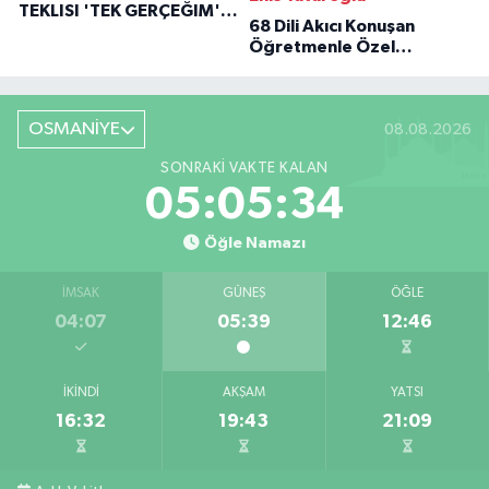
TEKLISI 'TEK GERÇEĞIM'LE
68 Dili Akıcı Konuşan
BÜYÜK DÖNÜŞÜ
Öğretmenle Özel
Röportaj
OSMANİYE
08.08.2026
SONRAKI VAKTE KALAN
05:05:33
Öğle Namazı
İMSAK
GÜNEŞ
ÖĞLE
04:07
05:39
12:46
İKINDI
AKŞAM
YATSI
16:32
19:43
21:09