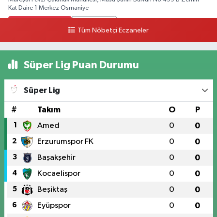
Kat Daire 1 Merkez Osmaniye
0 (328) 812 02 00
Yol Tarifi Al
Tüm Nöbetçi Eczaneler
Süper Lig Puan Durumu
Süper Lig
#
Takım
O
P
1
Amed
0
0
2
Erzurumspor FK
0
0
3
Başakşehir
0
0
4
Kocaelispor
0
0
5
Beşiktaş
0
0
6
Eyüpspor
0
0