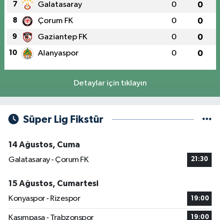
7
Galatasaray
0
0
8
Çorum FK
0
0
9
Gaziantep FK
0
0
10
Alanyaspor
0
0
Detaylar için tıklayın
Süper Lig Fikstür
14 Ağustos, Cuma
Galatasaray - Çorum FK
21:30
15 Ağustos, Cumartesi
Konyaspor - Rizespor
19:00
Kasımpaşa - Trabzonspor
19:00