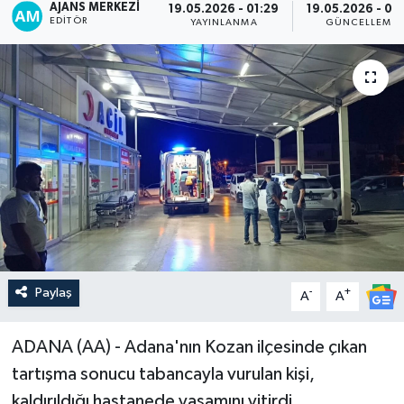
AJANS MERKEZI
19.05.2026 - 01:29
19.05.2026 - 01
EDITÖR
YAYINLANMA
GÜNCELLEME
Paylaş
-
+
A
A
ADANA (AA) - Adana'nın Kozan ilçesinde çıkan
tartışma sonucu tabancayla vurulan kişi,
kaldırıldığı hastanede yaşamını yitirdi.