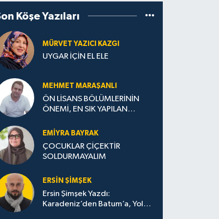
Son Köşe Yazıları
MÜRVET YAZICI KAZGI
UYGAR İÇİN EL ELE
MEHMET MARAŞANLI
ÖN LİSANS BÖLÜMLERİNİN
ÖNEMİ, EN SIK YAPILAN
HATALAR VE DOĞRU TERCİH
STRATEJİLERİ
EMIYRA BAYRAK
ÇOCUKLAR ÇİÇEKTİR
SOLDURMAYALIM
ERSIN ŞIMŞEK
Ersin Şimşek Yazdı:
Karadeniz’den Batum’a, Yolun
Bana Bıraktıkları