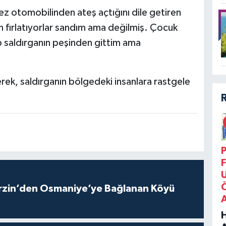
mez otomobilinden ateş açtığını dile getiren
an fırlatıyorlar sandım ama değilmiş. Çocuk
 saldırganın peşinden gittim ama
erek, saldırganın bölgedeki insanlara rastgele
P
F
rzin’den Osmaniye’ye Bağlanan Köyü