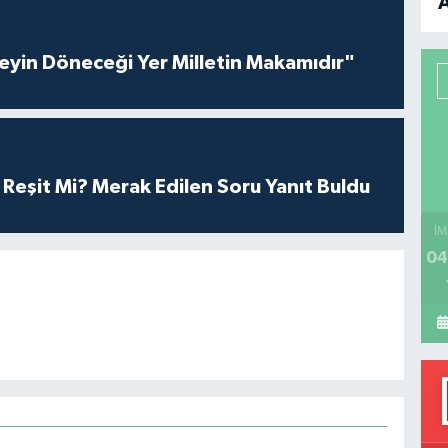
B
eyin Döneceği Yer Milletin Makamıdır"
P
H
çi Reşit Mi? Merak Edilen Soru Yanıt Buldu
İM
04