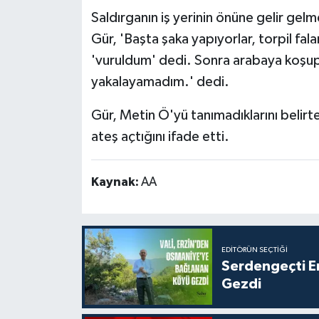
Saldırganın iş yerinin önüne gelir gel
Gür, 'Başta şaka yapıyorlar, torpil fal
'vuruldum' dedi. Sonra arabaya koşup
yakalayamadım.' dedi.
Gür, Metin Ö'yü tanımadıklarını belirt
ateş açtığını ifade etti.
Kaynak:
AA
EDITÖRÜN SEÇTIĞI
Serdengeçti E
Gezdi