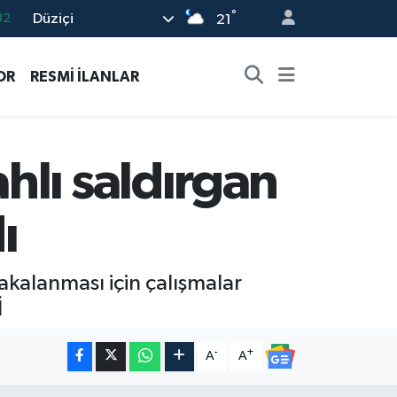
°
Düziçi
32
21
08
OR
RESMİ İLANLAR
02
16
54
hlı saldırgan
11
ı
 yakalanması için çalışmalar
İ
-
+
A
A