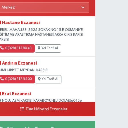
Hastane Eczanesi
EBELİ MAHALLESİ 3625 SOKAK NO:15 E OSMANİYE
ĞİTİM VE ARAŞTIRMA HASTANESİ ARKA ÇIKIŞ KAPISI
ARŞISI
0 (328) 813 80 40
Yol Tarifi Al
Andırın Eczanesi
UMHURİYET MEYDANI KARŞISI
0 (328) 812 94 00
Yol Tarifi Al
Erat Eczanesi
9 NOLU ASM KARSISI KARABOYUNLU DOLMUu015e
OLUNDA Mu0130MAR Su0130NAN OKULU
Tüm Nöbetçi Eczaneler
u0130VARI
0 (328) 825 39 39
Yol Tarifi Al