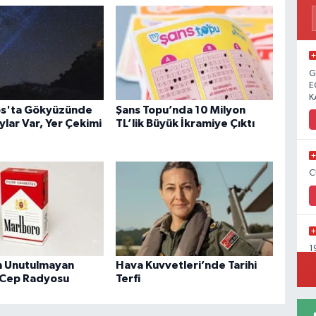
G
E
K
os'ta Gökyüzünde
Şans Topu’nda 10 Milyon
lar Var, Yer Çekimi
TL’lik Büyük İkramiye Çıktı
C
1
Y
n Unutulmayan
Hava Kuvvetleri’nde Tarihi
C
 Cep Radyosu
Terfi