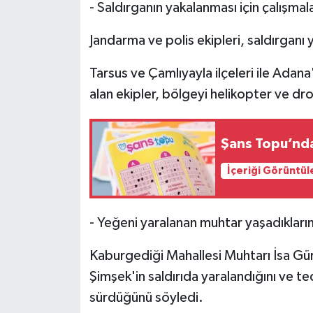
- Saldırganın yakalanması için çalışmal
Jandarma ve polis ekipleri, saldırganı
Tarsus ve Çamlıyayla ilçeleri ile Adana
alan ekipler, bölgeyi helikopter ve dron
Şans Topu’nda 
İçeriği Görüntül
- Yeğeni yaralanan muhtar yaşadıklarını
Kaburgediği Mahallesi Muhtarı İsa Gür
Şimşek'in saldırıda yaralandığını ve t
sürdüğünü söyledi.