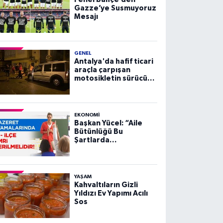
Gazze’ye Susmuyoruz
Mesajı
GENEL
Antalya'da hafif ticari
araçla çarpışan
motosikletin sürücüsü
yaralandı
EKONOMI
Başkan Yücel: “Aile
Bütünlüğü Bu
Şartlarda
Sağlanamaz”
YAŞAM
Kahvaltıların Gizli
Yıldızı Ev Yapımı Acılı
Sos