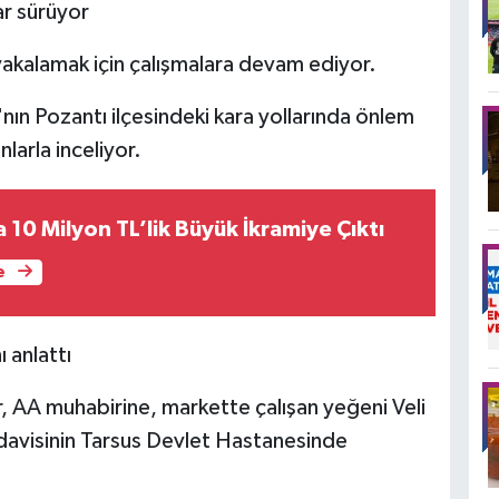
ar sürüyor
 yakalamak için çalışmalara devam ediyor.
'nın Pozantı ilçesindeki kara yollarında önlem
larla inceliyor.
10 Milyon TL’lik Büyük İkramiye Çıktı
e
 anlattı
, AA muhabirine, markette çalışan yeğeni Veli
edavisinin Tarsus Devlet Hastanesinde