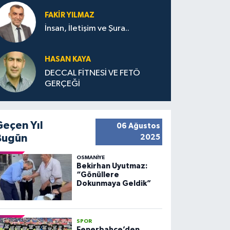
FAKIR YILMAZ
İnsan, İletişim ve Şura..
HASAN KAYA
DECCAL FİTNESİ VE FETÖ
GERÇEĞİ
Geçen Yıl
06 Ağustos
Bugün
2025
OSMANIYE
Bekirhan Uyutmaz:
“Gönüllere
Dokunmaya Geldik”
SPOR
Fenerbahçe’den