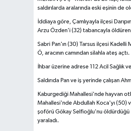
saldırılarda aralarında eski eşinin de ol
İddiaya göre, Çamlıyayla ilçesi Darıpı
Arzu Özden'i (32) tabancayla öldüren 
Sabri Pan'ın (30) Tarsus ilçesi Kadell
Ö, aracının camından silahla ateş açtı.
İhbar üzerine adrese 112 Acil Sağlık ve
Saldırıda Pan ve iş yerinde çalışan Ahm
Kaburgediği Mahallesi'nde hayvan otla
Mahallesi'nde Abdullah Koca'yı (50) v
şoförü Gökay Selfioğlu'nu öldürdüğü ö
yaraladı.