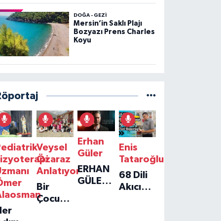
DOĞA - GEZI
Mersin’in Saklı Plajı
Bozyazı Prens Charles
Koyu
Röportaj
Erhan
ediatrik
Veysel
Enis
Güler
izyoterapi
Özaraz
Tataroğlu
ERHAN
Uzmanı
Anlatıyor
68 Dili
GÜLER'IN
Ömer
Bir
Akıcı
YENI
Alaosman
Çocuğun
Konuşan
TEKLISI
Her
Umudu,
Öğretmenle
'TEK