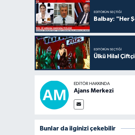
EDITÖRÜN SEÇTIĞI
Balbay: "Her Ş
EDITÖRÜN SEÇTIĞI
Ülkü Hilal Çift
EDITÖR HAKKINDA
Ajans Merkezi
Bunlar da ilginizi çekebilir