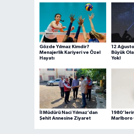
Gözde Yılmaz Kimdir?
12 Ağust
Menajerlik Kariyeri ve Özel
Büyük Olay
Hayatı
Yok!
İl Müdürü Naci Yılmaz’dan
1980’leri
Şehit Annesine Ziyaret
Marlboro