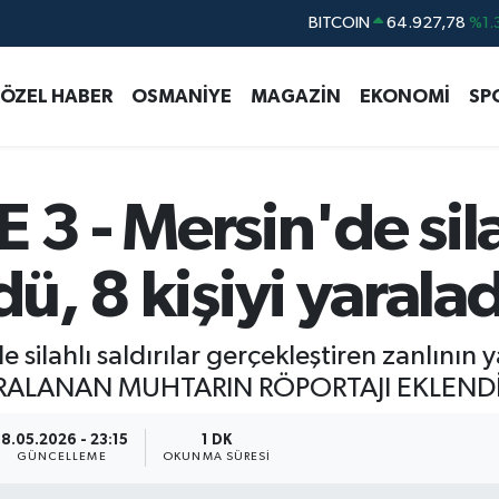
BITCOIN
64.927,78
%1.
DOLAR
47,5894
%0.
ÖZEL HABER
OSMANİYE
MAGAZİN
EKONOMİ
SP
EURO
55,0398
%-0.
STERLİN
64,1581
%0.
GRAM ALTIN
6527.85
%0.
 - Mersin'de sila
BİST100
13.703
%
dü, 8 kişiyi yaralad
e silahlı saldırılar gerçekleştiren zanlının
YARALANAN MUHTARIN RÖPORTAJI EKLEND
18.05.2026 - 23:15
1 DK
GÜNCELLEME
OKUNMA SÜRESI