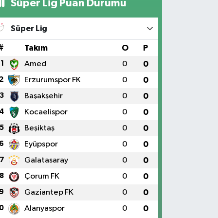
Süper Lig Puan Durumu
Süper Lig
#
Takım
O
P
1
Amed
0
0
2
Erzurumspor FK
0
0
3
Başakşehir
0
0
4
Kocaelispor
0
0
5
Beşiktaş
0
0
6
Eyüpspor
0
0
7
Galatasaray
0
0
8
Çorum FK
0
0
9
Gaziantep FK
0
0
0
Alanyaspor
0
0