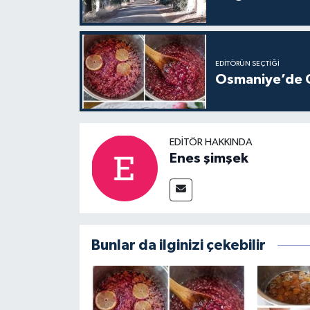
EDITÖRÜN SEÇTIĞI
Osmaniye’de Gü
EDITÖR HAKKINDA
Enes şimşek
Bunlar da ilginizi çekebilir