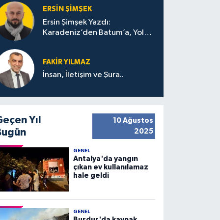
ERSIN ŞIMŞEK
Ersin Şimşek Yazdı:
Karadeniz’den Batum’a, Yolun
Bana Bıraktıkları
FAKIR YILMAZ
İnsan, İletişim ve Şura..
Geçen Yıl
10 Ağustos
Bugün
2025
GENEL
Antalya'da yangın
çıkan ev kullanılamaz
hale geldi
GENEL
Burdur'da kaynak