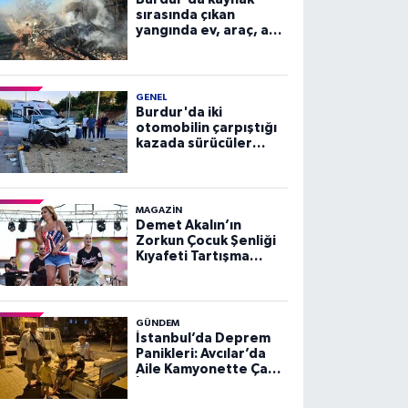
sırasında çıkan
yangında ev, araç, ahır
zarar gördü, 3 buzağı
telef oldu
GENEL
Burdur'da iki
otomobilin çarpıştığı
kazada sürücüler
yaralandı
MAGAZİN
Demet Akalın’ın
Zorkun Çocuk Şenliği
Kıyafeti Tartışma
Yarattı
GÜNDEM
İstanbul’da Deprem
Panikleri: Avcılar’da
Aile Kamyonette Çay
İçip Geceyi Geçirdi