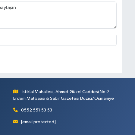
İstiklal Mahallesi, Ahmet Güzel Caddesi No:7
Erdem Matbaası & Sabır Gazetesi Düziçi/Osmaniye
0552 551 53 53
[email protected]