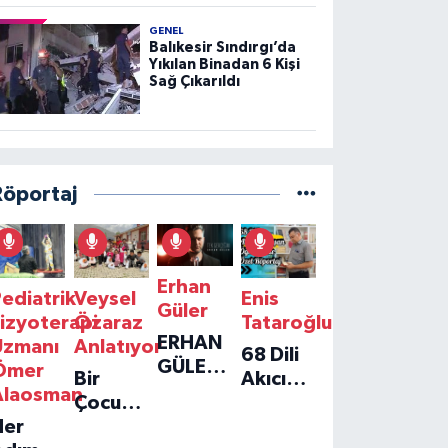
GENEL
Balıkesir Sındırgı’da
Yıkılan Binadan 6 Kişi
Sağ Çıkarıldı
Röportaj
Erhan
ediatrik
Veysel
Enis
Güler
izyoterapi
Özaraz
Tataroğlu
ERHAN
Uzmanı
Anlatıyor
68 Dili
GÜLER'IN
Ömer
Bir
Akıcı
YENI
Alaosman
Çocuğun
Konuşan
TEKLISI
Her
Umudu,
Öğretmenle
'TEK