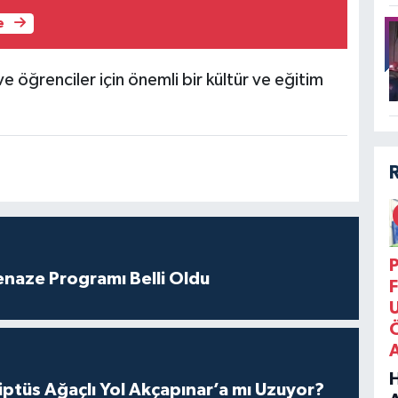
e
e öğrenciler için önemli bir kültür ve eğitim
P
enaze Programı Belli Oldu
F
ptüs Ağaçlı Yol Akçapınar’a mı Uzuyor?