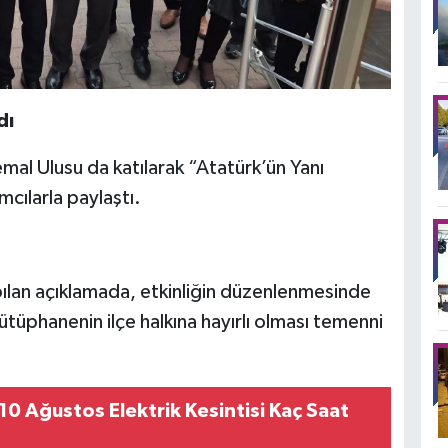
dı
mal Ulusu da katılarak “Atatürk’ün Yanı
mcılarla paylaştı.
pılan açıklamada, etkinliğin düzenlenmesinde
tüphanenin ilçe halkına hayırlı olması temenni
0 Ağustos Elektrik Kesintisi Kaç Saat