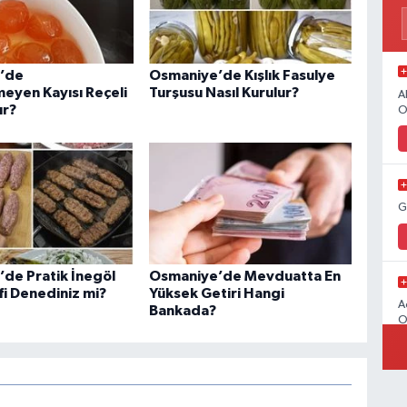
’de
Osmaniye’de Kışlık Fasulye
eyen Kayısı Reçeli
Turşusu Nasıl Kurulur?
A
ır?
O
G
de Pratik İnegöl
Osmaniye’de Mevduatta En
fi Denediniz mi?
Yüksek Getiri Hangi
A
Bankada?
O