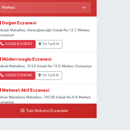
Doğan Eczanesi
libeyli Mahallesi, Karaoğlanoğlu Sokak No:12 C Merkez
smaniye
0 (328) 812 00 97
Yol Tarifi Al
Müderrısoglu Eczanesi
ebeli Mahallesi, 3525.Sokak No:15 D Merkez Osmaniye
0 (505) 510 80 80
Yol Tarifi Al
Mehmet Akif Eczanesi
dnan Menderes Mahallesi, 19538 Sokak No:6 B Merkez
smaniye
Tüm Nöbetçi Eczaneler
0 (328) 802 58 00
Yol Tarifi Al