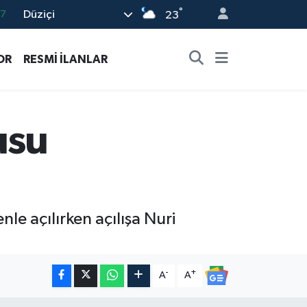
°
Düziçi
01
23
32
OR
RESMİ İLANLAR
38
0
14
usu
37
le açılırken açılışa Nuri
-
+
A
A