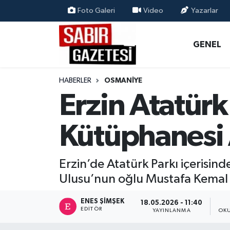
Foto Galeri
Video
Yazarlar
GENEL
Osmaniye Nöbetçi Eczaneler
GENEL
ÖZEL HABER
Osmaniye Hava Durumu
HABERLER
OSMANIYE
OSMANİYE
Osmaniye Trafik Yoğunluk Haritası
Erzin Atatürk
MAGAZİN
Süper Lig Puan Durumu ve Fikstür
Kütüphanesi 
EKONOMİ
Tüm Manşetler
Erzin’de Atatürk Parkı içerisin
SPOR
Son Dakika Haberleri
Ulusu’nun oğlu Mustafa Kemal U
RESMİ İLANLAR
Haber Arşivi
ENES ŞIMŞEK
18.05.2026 - 11:40
EDITÖR
YAYINLANMA
OKU