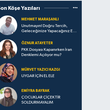
Son Köşe Yazıları
MEHMET MARAŞANLI
Unutmayın! Doğru Tercih,
Geleceğinize Yapacağınız En
Değerli Yatırımdır
ÖZNUR ATAYETER
PKK Dosyası Kapanırken İran
Denklemi Açılıyor mu?
MÜRVET YAZICI KAZGI
UYGAR İÇİN EL ELE
EMIYRA BAYRAK
ÇOCUKLAR ÇİÇEKTİR
SOLDURMAYALIM