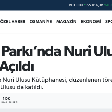
DOLAR
47,7370
%-0.
EURO
55,2510
%0.
ÖZEL HABER
OSMANİYE
MAGAZİN
EKONOMİ
SP
STERLİN
64,4811
%0.
GRAM ALTIN
6660.55
%
BİST100
13.779
%-
 Parkı’nda Nuri Ul
BITCOIN
65.184,38
%0.
Açıldı
de Nuri Ulusu Kütüphanesi, düzenlenen tören
lusu da katıldı.
1 DK
NMA SÜRESI