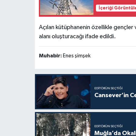
İçeriği Görüntül
Açılan kütüphanenin özellikle gençler v
alanı oluşturacağı ifade edildi.
Muhabir:
Enes şimşek
EDITÖRÜN SEÇTIĞI
Cansever’in C
EDITÖRÜN SEÇTIĞI
Muğla’da Okali