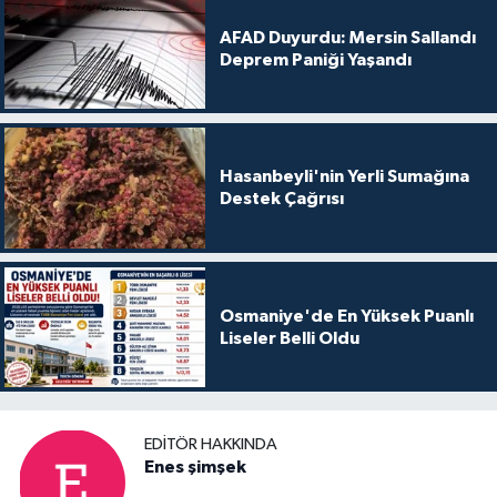
AFAD Duyurdu: Mersin Sallandı
Deprem Paniği Yaşandı
Hasanbeyli'nin Yerli Sumağına
Destek Çağrısı
Osmaniye'de En Yüksek Puanlı
Liseler Belli Oldu
EDITÖR HAKKINDA
Enes şimşek