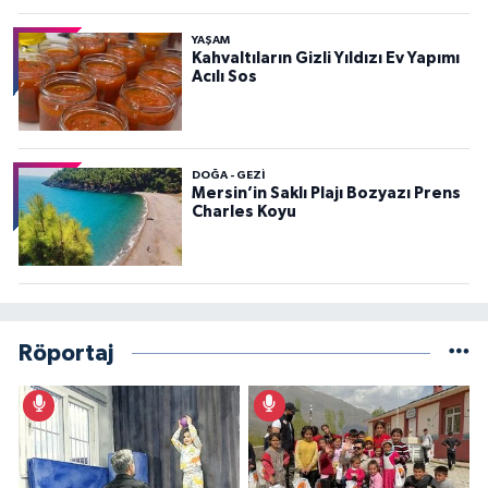
YAŞAM
Kahvaltıların Gizli Yıldızı Ev Yapımı
Acılı Sos
DOĞA - GEZI
Mersin’in Saklı Plajı Bozyazı Prens
Charles Koyu
Röportaj