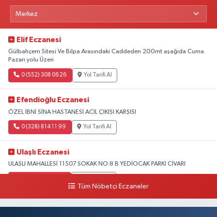
Elif Eczanesi
Gülbahçem Sitesi Ve Bilpa Arasındaki Caddeden 200mt aşağıda Cuma
Pazarı yolu Üzeri
0 (552) 308 06 26
Yol Tarifi Al
Efendioğlu Eczanesi
ÖZEL İBNİ SİNA HASTANESİ ACİL ÇIKIŞI KARŞISI
0 (328) 814 11 99
Yol Tarifi Al
Ulaşlı Eczanesi
ULAŞLI MAHALLESİ 11507 SOKAK NO:8 B YEDİOCAK PARKI CİVARI
0 (546) 158 81 80
Yol Tarifi Al
Tüm Nöbetçi Eczaneler