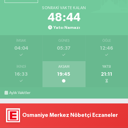
SONRAKI VAKTE KALAN
48:43
Yatsı Namazı
İMSAK
GÜNEŞ
ÖĞLE
04:04
05:37
12:46
İKINDI
AKŞAM
YATSI
16:33
19:45
21:11
Aylık Vakitler
Osmaniye Merkez Nöbetçi Eczaneler