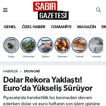
GENEL
Osmaniye Nöbetçi Eczaneler
GENEL
ÖZEL HABER
OSMANİYE
MAGAZİN
E
ÖZEL HABER
Osmaniye Hava Durumu
OSMANİYE
Osmaniye Trafik Yoğunluk Haritası
MAGAZİN
Süper Lig Puan Durumu ve Fikstür
Doğa
Osmaniye
Eğitim
Ekonomi
Yemek
İstanbul
EKONOMİ
Tüm Manşetler
HABERLER
EKONOMI
Dolar Rekora Yaklaştı!
SPOR
Son Dakika Haberleri
Euro’da Yükseliş Sürüyor
RESMİ İLANLAR
Haber Arşivi
Piyasalarda hareketlilik hız kesmeden devam
ederken dolar ve euro haftanın son işlem gününe