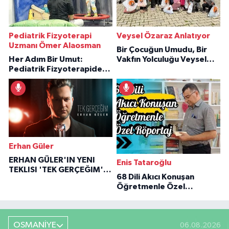
Pediatrik Fizyoterapi
Veysel Özaraz Anlatıyor
Uzmanı Ömer Alaosman
Bir Çocuğun Umudu, Bir
Her Adım Bir Umut:
Vakfın Yolculuğu Veysel
Pediatrik Fizyoterapiden
Özaraz Anlatıyor
İlham Veren Hikâyeler
Erhan Güler
ERHAN GÜLER'IN YENI
Enis Tataroğlu
TEKLISI 'TEK GERÇEĞIM'LE
68 Dili Akıcı Konuşan
BÜYÜK DÖNÜŞÜ
Öğretmenle Özel
Röportaj
OSMANİYE
06.08.2026