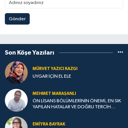
Gönder
Son Köşe Yazıları
MÜRVET YAZICI KAZGI
UYGAR İÇİN EL ELE
MEHMET MARAŞANLI
ÖN LİSANS BÖLÜMLERİNİN ÖNEMİ, EN SIK
YAPILAN HATALAR VE DOĞRU TERCİH
STRATEJİLERİ
EMIYRA BAYRAK