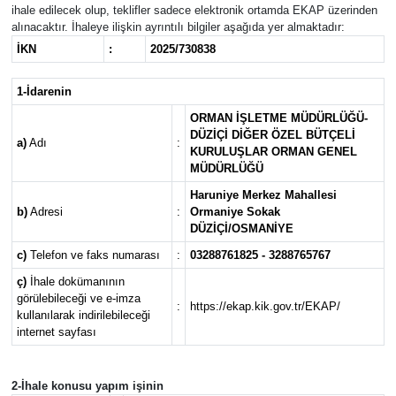
ihale edilecek olup, teklifler sadece elektronik ortamda EKAP üzerinden
alınacaktır. İhaleye ilişkin ayrıntılı bilgiler aşağıda yer almaktadır:
İKN
:
2025/730838
1-İdarenin
ORMAN İŞLETME MÜDÜRLÜĞÜ-
DÜZİÇİ DİĞER ÖZEL BÜTÇELİ
a)
Adı
:
KURULUŞLAR ORMAN GENEL
MÜDÜRLÜĞÜ
Haruniye Merkez Mahallesi
b)
Adresi
:
Ormaniye Sokak
DÜZİÇİ/OSMANİYE
c)
Telefon ve faks numarası
:
03288761825 - 3288765767
ç)
İhale dokümanının
görülebileceği ve e-imza
:
https://ekap.kik.gov.tr/EKAP/
kullanılarak indirilebileceği
internet sayfası
2-İhale konusu yapım işinin