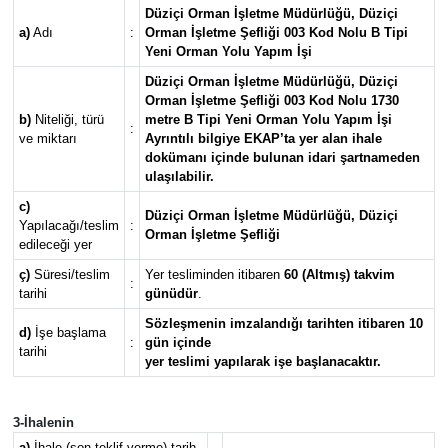
Düziçi Orman İşletme Müdürlüğü, Düziçi
a)
Adı
:
Orman İşletme Şefliği 003 Kod Nolu B Tipi
Yeni Orman Yolu Yapım İşi
Düziçi Orman İşletme Müdürlüğü, Düziçi
Orman İşletme Şefliği 003 Kod Nolu 1730
b)
Niteliği, türü
metre B Tipi Yeni Orman Yolu Yapım İşi
:
ve miktarı
Ayrıntılı bilgiye EKAP’ta yer alan ihale
dokümanı içinde bulunan idari şartnameden
ulaşılabilir.
c)
Düziçi Orman İşletme Müdürlüğü, Düziçi
Yapılacağı/teslim
:
Orman İşletme Şefliği
edileceği yer
ç)
Süresi/teslim
Yer tesliminden itibaren
60 (Altmış) takvim
:
tarihi
günüdür
.
Sözleşmenin imzalandığı tarihten itibaren 10
d)
İşe başlama
:
gün içinde
tarihi
yer teslimi yapılarak işe başlanacaktır.
3-İhalenin
a)
İhale (son teklif verme) tarih