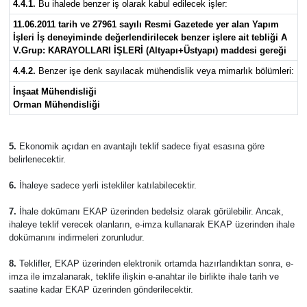
4.4.1.
Bu ihalede benzer iş olarak kabul edilecek işler:
11.06.2011 tarih ve 27961 sayılı Resmi Gazetede yer alan Yapım
İşleri İş deneyiminde değerlendirilecek benzer işlere ait tebliği A
V.Grup: KARAYOLLARI İŞLERİ (Altyapı+Üstyapı) maddesi gereği
4.4.2.
Benzer işe denk sayılacak mühendislik veya mimarlık bölümleri:
İnşaat Mühendisliği
Orman Mühendisliği
5.
Ekonomik açıdan en avantajlı teklif sadece fiyat esasına göre
belirlenecektir.
6.
İhaleye sadece yerli istekliler katılabilecektir.
7.
İhale dokümanı EKAP üzerinden bedelsiz olarak görülebilir. Ancak,
ihaleye teklif verecek olanların, e-imza kullanarak EKAP üzerinden ihale
dokümanını indirmeleri zorunludur.
8.
Teklifler, EKAP üzerinden elektronik ortamda hazırlandıktan sonra, e-
imza ile imzalanarak, teklife ilişkin e-anahtar ile birlikte ihale tarih ve
saatine kadar EKAP üzerinden gönderilecektir.