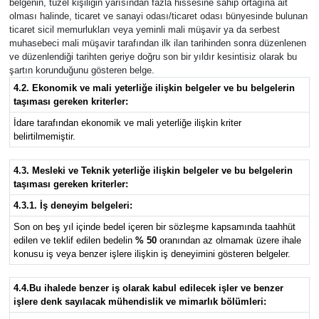
belgenin, tüzel kişiliğin yarısından fazla hissesine sahip ortağına ait
olması halinde, ticaret ve sanayi odası/ticaret odası bünyesinde bulunan
ticaret sicil memurlukları veya yeminli mali müşavir ya da serbest
muhasebeci mali müşavir tarafından ilk ilan tarihinden sonra düzenlenen
ve düzenlendiği tarihten geriye doğru son bir yıldır kesintisiz olarak bu
şartın korunduğunu gösteren belge.
4.2. Ekonomik ve mali yeterliğe ilişkin belgeler ve bu belgelerin
taşıması gereken kriterler:
İdare tarafından ekonomik ve mali yeterliğe ilişkin kriter
belirtilmemiştir.
4.3. Mesleki ve Teknik yeterliğe ilişkin belgeler ve bu belgelerin
taşıması gereken kriterler:
4.3.1. İş deneyim belgeleri:
Son on beş yıl içinde bedel içeren bir sözleşme kapsamında taahhüt
edilen ve teklif edilen bedelin
% 50
oranından az olmamak üzere ihale
konusu iş veya benzer işlere ilişkin iş deneyimini gösteren belgeler.
4.4.Bu ihalede benzer iş olarak kabul edilecek işler ve benzer
işlere denk sayılacak mühendislik ve mimarlık bölümleri: