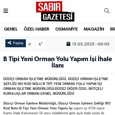
GENEL
Osmaniye Nöbetçi Eczaneler
GENEL
ÖZEL HABER
OSMANİYE
MAGAZİN
E
ÖZEL HABER
Osmaniye Hava Durumu
Paylaş
-
+
15.05.2025 - 00:05
A
A
OSMANİYE
Osmaniye Trafik Yoğunluk Haritası
B Tipi Yeni Orman Yolu Yapım İşi İhale
MAGAZİN
Süper Lig Puan Durumu ve Fikstür
İlanı
EKONOMİ
Tüm Manşetler
DÜZİÇİ ORMAN İŞLETME MÜDÜRLÜĞÜ, DÜZİÇİ ORMAN İŞLETME
ŞEFLİĞİ 003 KOD NOLU B TİPİ YENİ ORMAN YOLU YAPIM İŞİ
SPOR
Son Dakika Haberleri
ORMAN İŞLETME MÜDÜRLÜĞÜ-DÜZİÇİ DİĞER ÖZEL BÜTÇELİ
KURULUŞLAR ORMAN GENEL MÜDÜRLÜĞÜ
RESMİ İLANLAR
Haber Arşivi
Düziçi Orman İşletme Müdürlüğü, Düziçi Orman İşletme Şefliği 003
Kod Nolu B Tipi Yeni Orman Yolu Yapım İşi
yapım işi 4734 sayılı
Kamu İhale Kanununun 19 uncu maddesine göre açık ihale usulü ile