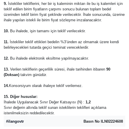
9.
İstekliler tekliflerini, her bir iş kaleminin miktarı ile bu iş kalemleri için
teklif edilen birim fiyatların çarpımı sonucu bulunan toplam bedel
üzerinden teklif birim fiyat şeklinde verilecektir. İhale sonucunda, üzerine
ihale yapılan istekli ile birim fiyat sözleşme imzalanacaktır.
10.
Bu ihalede, işin tamamı için teklif verilecektir.
11.
İstekliler teklif ettikleri bedelin %3’ünden az olmamak üzere kendi
belirleyecekleri tutarda geçici teminat vereceklerdir.
12.
Bu ihalede elektronik eksiltme yapılmayacaktır.
13.
Verilen tekliflerin geçerlilik süresi, ihale tarihinden itibaren
90
(Doksan)
takvim günüdür.
14.
Konsorsiyum olarak ihaleye teklif verilemez.
15. Diğer hususlar:
İhalede Uygulanacak Sınır Değer Katsayısı (N) :
1,2
Sınır değerin altında teklif sunan isteklilerin teklifleri açıklama
istenilmeksizin reddedilecektir.
#ilangovtr
Basın No ILN02224608