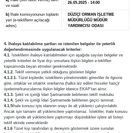
:
26.05.2025 - 14:00
ve saati
b)
İhale komisyonunun toplantı
DÜZİÇİ ORMAN İŞLETME
yeri (e-tekliflerin açılacağı
:
MÜDÜRLÜĞÜ MÜDÜR
adres)
YARDIMCISI ODASI
4. İhaleye katılabilme şartları ve istenilen belgeler ile yeterlik
değerlendirmesinde uygulanacak kriterler:
4.1.
İsteklilerin ihaleye katılabilmeleri için aşağıda sayılan belgeler ve
yeterlik kriterleri ile fiyat dışı unsurlara ilişkin bilgileri e-teklifleri
kapsamında beyan etmeleri gerekmektedir.
4.1.2.
Teklif vermeye yetkili olduğunu gösteren bilgiler
4.1.2.1.
Tüzel kişilerde; isteklilerin yönetimindeki görevliler ile ilgisine
göre, ortaklar ve ortaklık oranlarına (halka arz edilen hisseler hariç)/
üyelerine/kurucularına ilişkin bilgiler idarece EKAP’tan alınır.
4.1.3.
Şekli ve içeriği İdari Şartnamede belirlenen teklif mektubu.
4.1.4.
Şekli ve içeriği İdari Şartnamede belirlenen geçici teminat.
4.1.5
İhale konusu işte idarenin onayı ile alt yüklenici çalıştırılabilir.
Ancak işin tamamı alt yüklenicilere yaptırılamaz. İstekliler, ihale konusu
yapım işinde alt yüklenicilere yaptırmayı düşündükleri işlere ait listeyi
teklif ekinde vereceklerdir.
4.1.6
Tüzel kişi tarafından iş deneyimi göstermek üzere sunulan