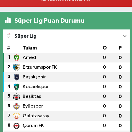
Süper Lig Puan Durumu
Süper Lig
#
Takım
O
P
1
Amed
0
0
2
Erzurumspor FK
0
0
3
Başakşehir
0
0
4
Kocaelispor
0
0
5
Beşiktaş
0
0
6
Eyüpspor
0
0
7
Galatasaray
0
0
8
Çorum FK
0
0