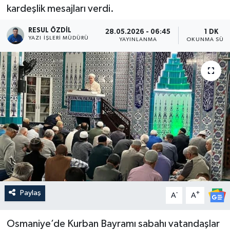
kardeşlik mesajları verdi.
RESUL ÖZDIL
28.05.2026 - 06:45
1 DK
YAZI İŞLERI MÜDÜRÜ
YAYINLANMA
OKUNMA SÜRE
Paylaş
-
+
A
A
Osmaniye’de Kurban Bayramı sabahı vatandaşlar