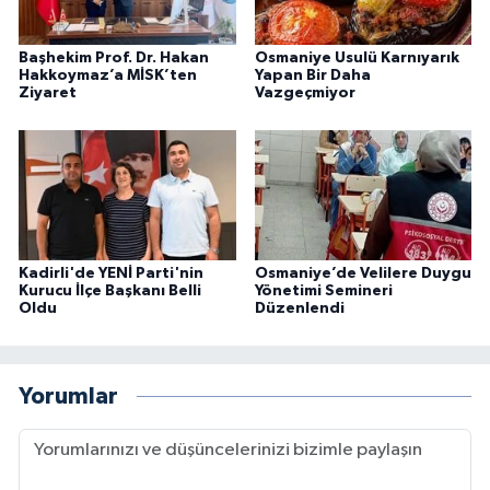
Başhekim Prof. Dr. Hakan
Osmaniye Usulü Karnıyarık
Hakkoymaz’a MİSK’ten
Yapan Bir Daha
Ziyaret
Vazgeçmiyor
Kadirli'de YENİ Parti'nin
Osmaniye’de Velilere Duygu
Kurucu İlçe Başkanı Belli
Yönetimi Semineri
Oldu
Düzenlendi
Yorumlar