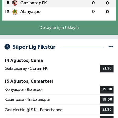
9
Gaziantep FK
0
0
10
Alanyaspor
0
0
Detaylar için tıklayın
Süper Lig Fikstür
14 Ağustos, Cuma
Galatasaray - Çorum FK
21:30
15 Ağustos, Cumartesi
Konyaspor - Rizespor
19:00
Kasımpaşa - Trabzonspor
19:00
Gençlerbirliği S.K. - Fenerbahçe
21:30