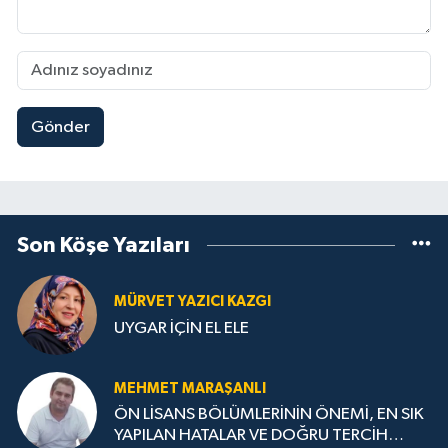
Gönder
Son Köşe Yazıları
MÜRVET YAZICI KAZGI
UYGAR İÇİN EL ELE
MEHMET MARAŞANLI
ÖN LİSANS BÖLÜMLERİNİN ÖNEMİ, EN SIK
YAPILAN HATALAR VE DOĞRU TERCİH