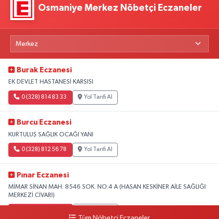
Osmaniye Merkez Nöbetçi Eczaneler
Burak Eczanesi
EK DEVLET HASTANESİ KARŞISI
0 (328) 814 83 33
Yol Tarifi Al
Burcu Eczanesi
KURTULUŞ SAĞLIK OCAĞI YANI
0 (328) 812 56 78
Yol Tarifi Al
Pınar Eczanesi
MİMAR SİNAN MAH. 8546 SOK. NO:4 A (HASAN KESKİNER AİLE SAĞLIĞI
MERKEZİ CİVARI)
0 (328) 826 04 73
Yol Tarifi Al
Tüm Nöbetçi Eczaneler