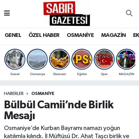
GENEL
Osmaniye Nöbetçi Eczaneler
GENEL
ÖZEL HABER
OSMANİYE
MAGAZİN
E
ÖZEL HABER
Osmaniye Hava Durumu
OSMANİYE
Osmaniye Trafik Yoğunluk Haritası
MAGAZİN
Süper Lig Puan Durumu ve Fikstür
Genel
Osmaniye
Ekonomi
Eğitim
Spor
MAGAZİN
EKONOMİ
Tüm Manşetler
HABERLER
OSMANIYE
Bülbül Camii’nde Birlik
SPOR
Son Dakika Haberleri
Mesajı
RESMİ İLANLAR
Haber Arşivi
Osmaniye’de Kurban Bayramı namazı yoğun
katılımla kılındı. İl Müftüsü Dr. Ahat Taşcı birlik ve