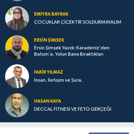
STRATEJİLERİ
EMIYRA BAYRAK
ÇOCUKLAR ÇİÇEKTİR SOLDURMAYALIM
ERSIN ŞIMŞEK
Ersin Şimşek Yazdı: Karadeniz’den
Batum’a, Yolun Bana Bıraktıkları
FAKIR YILMAZ
İnsan, İletişim ve Şura..
HASAN KAYA
DECCAL FİTNESİ VE FETÖ GERÇEĞİ