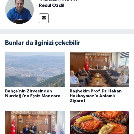
Resul Özdil
Bunlar da ilginizi çekebilir
Bahçe’nin Zirvesinden
Başhekim Prof. Dr. Hakan
Nurdağı’na Eşsiz Manzara
Hakkoymaz’a Anlamlı
Ziyaret