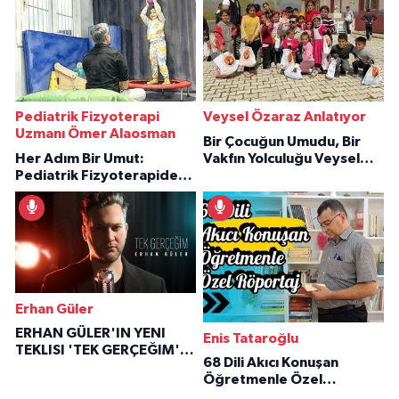
Pediatrik Fizyoterapi
Veysel Özaraz Anlatıyor
Uzmanı Ömer Alaosman
Bir Çocuğun Umudu, Bir
Her Adım Bir Umut:
Vakfın Yolculuğu Veysel
Pediatrik Fizyoterapiden
Özaraz Anlatıyor
İlham Veren Hikâyeler
Erhan Güler
ERHAN GÜLER'IN YENI
Enis Tataroğlu
TEKLISI 'TEK GERÇEĞIM'LE
68 Dili Akıcı Konuşan
BÜYÜK DÖNÜŞÜ
Öğretmenle Özel
Röportaj