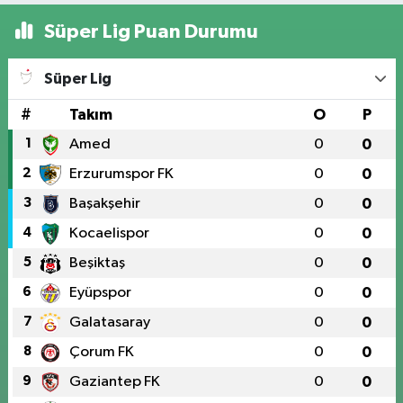
Süper Lig Puan Durumu
Süper Lig
#
Takım
O
P
1
Amed
0
0
2
Erzurumspor FK
0
0
3
Başakşehir
0
0
4
Kocaelispor
0
0
5
Beşiktaş
0
0
6
Eyüpspor
0
0
7
Galatasaray
0
0
8
Çorum FK
0
0
9
Gaziantep FK
0
0