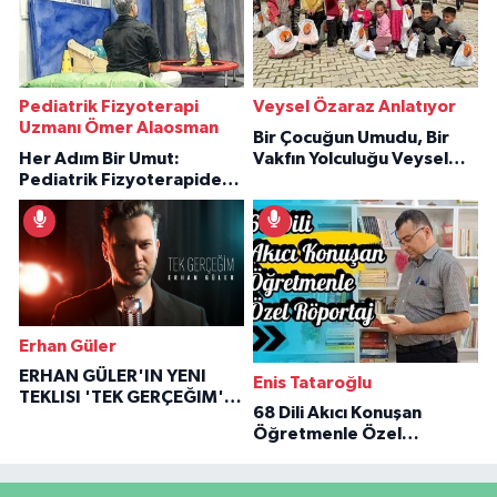
Pediatrik Fizyoterapi
Veysel Özaraz Anlatıyor
Uzmanı Ömer Alaosman
Bir Çocuğun Umudu, Bir
Her Adım Bir Umut:
Vakfın Yolculuğu Veysel
Pediatrik Fizyoterapiden
Özaraz Anlatıyor
İlham Veren Hikâyeler
Erhan Güler
ERHAN GÜLER'IN YENI
Enis Tataroğlu
TEKLISI 'TEK GERÇEĞIM'LE
68 Dili Akıcı Konuşan
BÜYÜK DÖNÜŞÜ
Öğretmenle Özel
Röportaj