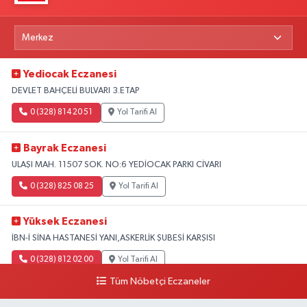
Yediocak Eczanesi
DEVLET BAHÇELİ BULVARI 3.ETAP
0 (328) 814 20 51
Yol Tarifi Al
Bayrak Eczanesi
ULAŞI MAH. 11507 SOK. NO:6 YEDİOCAK PARKI CİVARI
0 (328) 825 08 25
Yol Tarifi Al
Yüksek Eczanesi
İBN-İ SİNA HASTANESİ YANI,ASKERLİK ŞUBESİ KARŞISI
0 (328) 812 02 00
Yol Tarifi Al
Tüm Nöbetçi Eczaneler