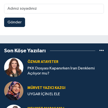
Gönder
Son Köşe Yazıları
ÖZNUR ATAYETER
PKK Dosyası Kapanırken İran Denklemi
Açılıyor mu?
MÜRVET YAZICI KAZGI
UYGAR İÇİN EL ELE