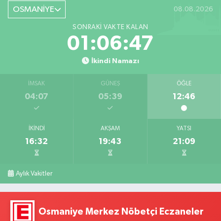
OSMANİYE
08.08.2026
SONRAKI VAKTE KALAN
01:06:46
İkindi Namazı
İMSAK
GÜNEŞ
ÖĞLE
04:07
05:39
12:46
İKINDI
AKŞAM
YATSI
16:32
19:43
21:09
Aylık Vakitler
Osmaniye Merkez Nöbetçi Eczaneler