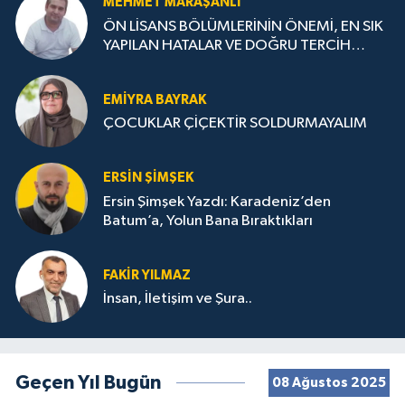
MEHMET MARAŞANLI
ÖN LİSANS BÖLÜMLERİNİN ÖNEMİ, EN SIK
YAPILAN HATALAR VE DOĞRU TERCİH
STRATEJİLERİ
EMIYRA BAYRAK
ÇOCUKLAR ÇİÇEKTİR SOLDURMAYALIM
ERSIN ŞIMŞEK
Ersin Şimşek Yazdı: Karadeniz’den
Batum’a, Yolun Bana Bıraktıkları
FAKIR YILMAZ
İnsan, İletişim ve Şura..
Geçen Yıl Bugün
08 Ağustos 2025