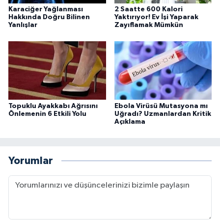
Karaciğer Yağlanması
2 Saatte 600 Kalori
Hakkında Doğru Bilinen
Yaktırıyor! Ev İşi Yaparak
Yanlışlar
Zayıflamak Mümkün
Topuklu Ayakkabı Ağrısını
Ebola Virüsü Mutasyona mı
Önlemenin 6 Etkili Yolu
Uğradı? Uzmanlardan Kritik
Açıklama
Yorumlar