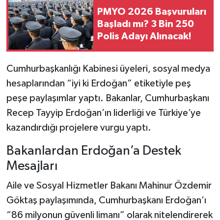
PMYO 2026 Başvuruları
Başladı mı? 3 Bin 250
Polis Adayı Alınacak!
Cumhurbaşkanlığı Kabinesi üyeleri, sosyal medya
hesaplarından “iyi ki Erdoğan” etiketiyle peş
peşe paylaşımlar yaptı. Bakanlar, Cumhurbaşkanı
Recep Tayyip Erdoğan’ın liderliği ve Türkiye’ye
kazandırdığı projelere vurgu yaptı.
Bakanlardan Erdoğan’a Destek
Mesajları
Aile ve Sosyal Hizmetler Bakanı Mahinur Özdemir
Göktaş paylaşımında, Cumhurbaşkanı Erdoğan’ı
“86 milyonun güvenli limanı” olarak nitelendirerek