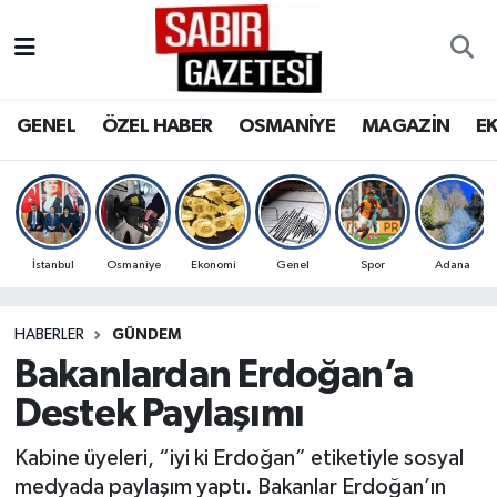
GENEL
Osmaniye Nöbetçi Eczaneler
GENEL
ÖZEL HABER
OSMANİYE
MAGAZİN
E
ÖZEL HABER
Osmaniye Hava Durumu
OSMANİYE
Osmaniye Trafik Yoğunluk Haritası
MAGAZİN
Süper Lig Puan Durumu ve Fikstür
İstanbul
Osmaniye
Ekonomi
Genel
Spor
Adana
EKONOMİ
Tüm Manşetler
HABERLER
GÜNDEM
Bakanlardan Erdoğan’a
SPOR
Son Dakika Haberleri
Destek Paylaşımı
RESMİ İLANLAR
Haber Arşivi
Kabine üyeleri, “iyi ki Erdoğan” etiketiyle sosyal
medyada paylaşım yaptı. Bakanlar Erdoğan’ın