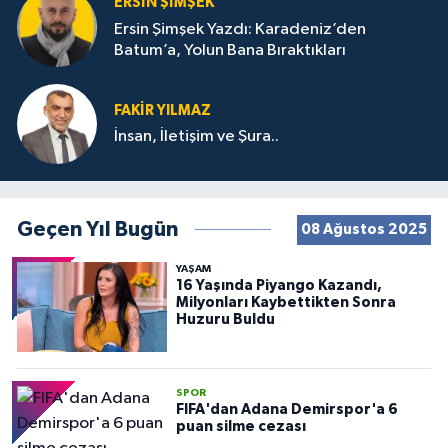
ERSIN ŞIMŞEK
Ersin Şimşek Yazdı: Karadeniz’den
Batum’a, Yolun Bana Bıraktıkları
FAKIR YILMAZ
İnsan, İletişim ve Şura..
Geçen Yıl Bugün
08 Ağustos 2025
YAŞAM
16 Yaşında Piyango Kazandı,
Milyonları Kaybettikten Sonra
Huzuru Buldu
SPOR
FIFA'dan Adana Demirspor'a 6
puan silme cezası