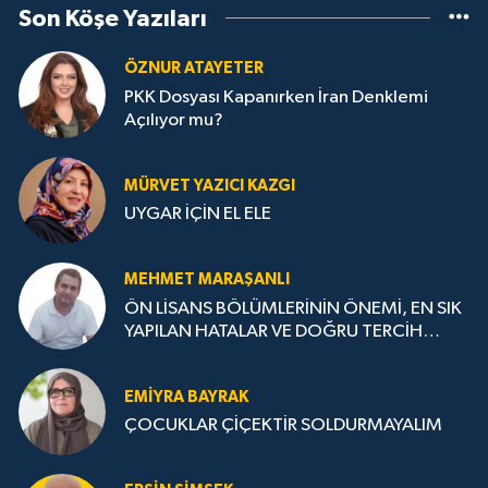
Son Köşe Yazıları
ÖZNUR ATAYETER
PKK Dosyası Kapanırken İran Denklemi
Açılıyor mu?
MÜRVET YAZICI KAZGI
UYGAR İÇİN EL ELE
MEHMET MARAŞANLI
ÖN LİSANS BÖLÜMLERİNİN ÖNEMİ, EN SIK
YAPILAN HATALAR VE DOĞRU TERCİH
STRATEJİLERİ
EMIYRA BAYRAK
ÇOCUKLAR ÇİÇEKTİR SOLDURMAYALIM