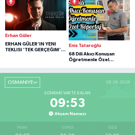
Erhan Güler
ERHAN GÜLER'IN YENI
Enis Tataroğlu
TEKLISI 'TEK GERÇEĞIM'LE
68 Dili Akıcı Konuşan
BÜYÜK DÖNÜŞÜ
Öğretmenle Özel
Röportaj
OSMANİYE
08.08.2026
SONRAKI VAKTE KALAN
09:52
Akşam Namazı
İMSAK
GÜNEŞ
ÖĞLE