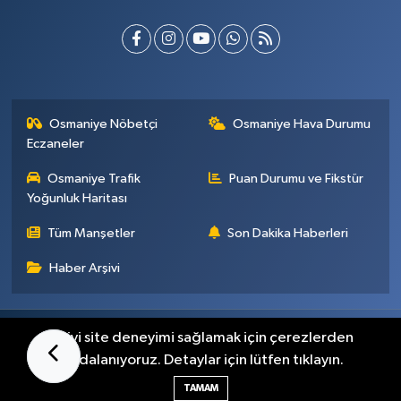
Osmaniye Nöbetçi
Osmaniye Hava Durumu
Eczaneler
Osmaniye Trafik
Puan Durumu ve Fikstür
Yoğunluk Haritası
Tüm Manşetler
Son Dakika Haberleri
Haber Arşivi
Künye
İletişim
Gizlilik Sözleşmesi
En iyi site deneyimi sağlamak için çerezlerden
faydalanıyoruz. Detaylar için lütfen tıklayın.
Haber Yazılımı:
TE Bilişim
TAMAM