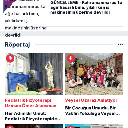
GÜNCELLEME - Kahramanmaraş'ta
ağır hasarlı bina, yıkılırken iş
makinesinin üzerine devrildi
Röportaj
Pediatrik Fizyoterapi
Veysel Özaraz Anlatıyor
Uzmanı Ömer Alaosman
Bir Çocuğun Umudu, Bir
Her Adım Bir Umut:
Vakfın Yolculuğu Veysel
Pediatrik Fizyoterapiden
Özaraz Anlatıyor
İlham Veren Hikâyeler