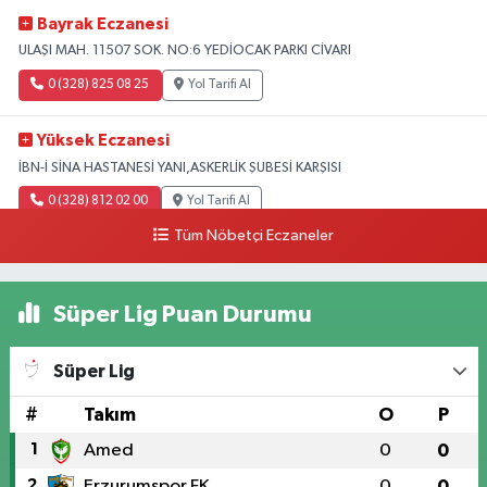
Bayrak Eczanesi
ULAŞI MAH. 11507 SOK. NO:6 YEDİOCAK PARKI CİVARI
0 (328) 825 08 25
Yol Tarifi Al
Yüksek Eczanesi
İBN-İ SİNA HASTANESİ YANI,ASKERLİK ŞUBESİ KARŞISI
0 (328) 812 02 00
Yol Tarifi Al
Tüm Nöbetçi Eczaneler
Süper Lig Puan Durumu
Süper Lig
#
Takım
O
P
1
Amed
0
0
2
Erzurumspor FK
0
0