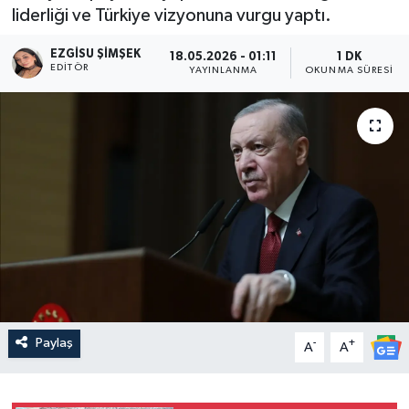
liderliği ve Türkiye vizyonuna vurgu yaptı.
EZGISU ŞIMŞEK
18.05.2026 - 01:11
1 DK
EDITÖR
YAYINLANMA
OKUNMA SÜRESI
Paylaş
-
+
A
A