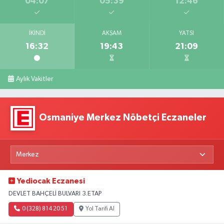
04:07
05:39
12:46
İKINDI
AKŞAM
YATSI
16:32
19:43
21:09
Aylık Vakitler
Osmaniye Merkez Nöbetçi Eczaneler
Yediocak Eczanesi
DEVLET BAHÇELİ BULVARI 3.ETAP
0 (328) 814 20 51
Yol Tarifi Al