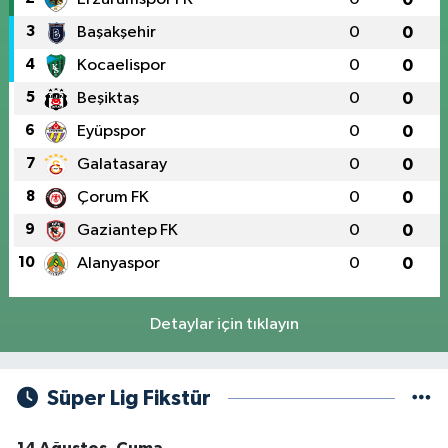
3
Başakşehir
0
0
4
Kocaelispor
0
0
5
Beşiktaş
0
0
6
Eyüpspor
0
0
7
Galatasaray
0
0
8
Çorum FK
0
0
9
Gaziantep FK
0
0
10
Alanyaspor
0
0
Detaylar için tıklayın
Süper Lig Fikstür