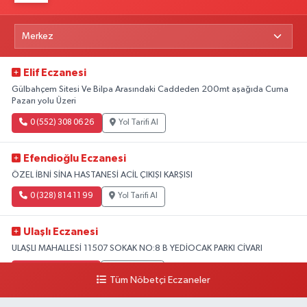
Elif Eczanesi
Gülbahçem Sitesi Ve Bilpa Arasındaki Caddeden 200mt aşağıda Cuma
Pazarı yolu Üzeri
0 (552) 308 06 26
Yol Tarifi Al
Efendioğlu Eczanesi
ÖZEL İBNİ SİNA HASTANESİ ACİL ÇIKIŞI KARŞISI
0 (328) 814 11 99
Yol Tarifi Al
Ulaşlı Eczanesi
ULAŞLI MAHALLESİ 11507 SOKAK NO:8 B YEDİOCAK PARKI CİVARI
0 (546) 158 81 80
Yol Tarifi Al
Tüm Nöbetçi Eczaneler