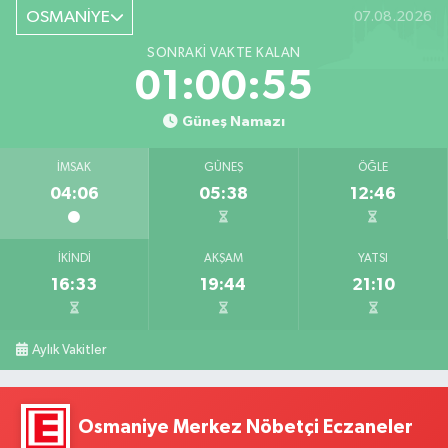
OSMANİYE
07.08.2026
SONRAKI VAKTE KALAN
01:00:55
Güneş Namazı
İMSAK
GÜNEŞ
ÖĞLE
04:06
05:38
12:46
İKINDI
AKŞAM
YATSI
16:33
19:44
21:10
Aylık Vakitler
Osmaniye Merkez Nöbetçi Eczaneler