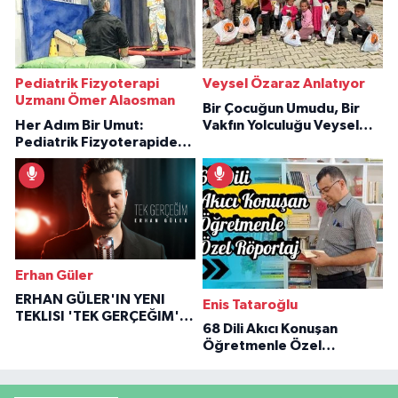
Pediatrik Fizyoterapi
Veysel Özaraz Anlatıyor
Uzmanı Ömer Alaosman
Bir Çocuğun Umudu, Bir
Her Adım Bir Umut:
Vakfın Yolculuğu Veysel
Pediatrik Fizyoterapiden
Özaraz Anlatıyor
İlham Veren Hikâyeler
Erhan Güler
ERHAN GÜLER'IN YENI
Enis Tataroğlu
TEKLISI 'TEK GERÇEĞIM'LE
68 Dili Akıcı Konuşan
BÜYÜK DÖNÜŞÜ
Öğretmenle Özel
Röportaj