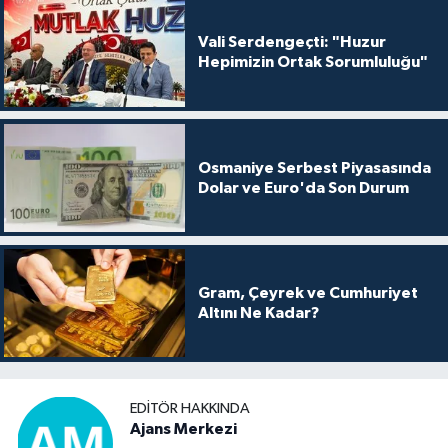
Vali Serdengeçti: "Huzur
Hepimizin Ortak Sorumluluğu"
Osmaniye Serbest Piyasasında
Dolar ve Euro'da Son Durum
Gram, Çeyrek ve Cumhuriyet
Altını Ne Kadar?
EDITÖR HAKKINDA
Ajans Merkezi