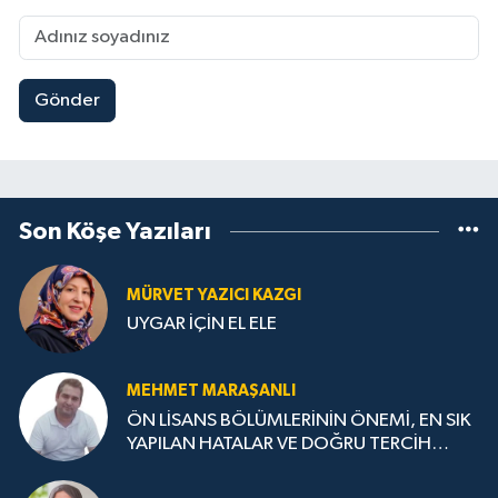
Gönder
Son Köşe Yazıları
MÜRVET YAZICI KAZGI
UYGAR İÇİN EL ELE
MEHMET MARAŞANLI
ÖN LİSANS BÖLÜMLERİNİN ÖNEMİ, EN SIK
YAPILAN HATALAR VE DOĞRU TERCİH
STRATEJİLERİ