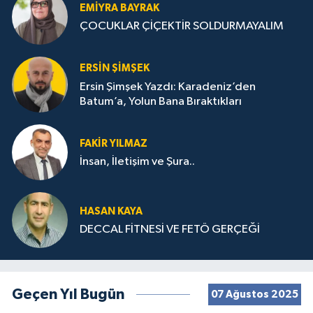
EMIYRA BAYRAK
ÇOCUKLAR ÇİÇEKTİR SOLDURMAYALIM
ERSIN ŞIMŞEK
Ersin Şimşek Yazdı: Karadeniz’den
Batum’a, Yolun Bana Bıraktıkları
FAKIR YILMAZ
İnsan, İletişim ve Şura..
HASAN KAYA
DECCAL FİTNESİ VE FETÖ GERÇEĞİ
Geçen Yıl Bugün
07 Ağustos 2025