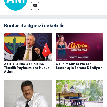
Bunlar da ilginizi çekebilir
Aziz Yıldırım'dan Kızına
Gelinim Mutfakta Yeni
Yönelik Paylaşımlara Hukuki
Sezonuyla Ekrana Dönüyor
Adım