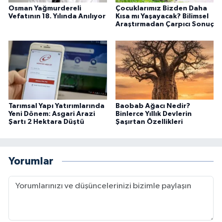
Osman Yağmurdereli
Çocuklarımız Bizden Daha
Vefatının 18. Yılında Anılıyor
Kısa mı Yaşayacak? Bilimsel
Araştırmadan Çarpıcı Sonuç
Tarımsal Yapı Yatırımlarında
Baobab Ağacı Nedir?
Yeni Dönem: Asgari Arazi
Binlerce Yıllık Devlerin
Şartı 2 Hektara Düştü
Şaşırtan Özellikleri
Yorumlar