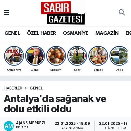
GENEL
Osmaniye Nöbetçi Eczaneler
GENEL
ÖZEL HABER
OSMANİYE
MAGAZİN
E
ÖZEL HABER
Osmaniye Hava Durumu
OSMANİYE
Osmaniye Trafik Yoğunluk Haritası
MAGAZİN
Süper Lig Puan Durumu ve Fikstür
Osmaniye
Genel
Ekonomi
Spor
Yemek
Doğa
EKONOMİ
Tüm Manşetler
HABERLER
GENEL
Antalya'da sağanak ve
SPOR
Son Dakika Haberleri
dolu etkili oldu
RESMİ İLANLAR
Haber Arşivi
AJANS MERKEZI
22.01.2025 - 19:09
22.01.2025 - 19:
EDITÖR
YAYINLANMA
GÜNCELLEME