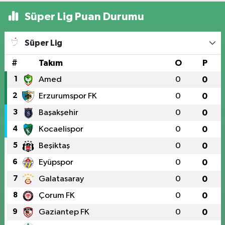
Süper Lig Puan Durumu
Süper Lig
#
Takım
O
P
1
Amed
0
0
2
Erzurumspor FK
0
0
3
Başakşehir
0
0
4
Kocaelispor
0
0
5
Beşiktaş
0
0
6
Eyüpspor
0
0
7
Galatasaray
0
0
8
Çorum FK
0
0
9
Gaziantep FK
0
0