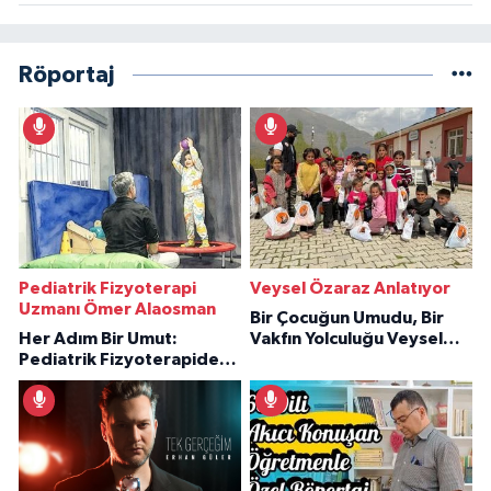
Röportaj
Pediatrik Fizyoterapi
Veysel Özaraz Anlatıyor
Uzmanı Ömer Alaosman
Bir Çocuğun Umudu, Bir
Her Adım Bir Umut:
Vakfın Yolculuğu Veysel
Pediatrik Fizyoterapiden
Özaraz Anlatıyor
İlham Veren Hikâyeler