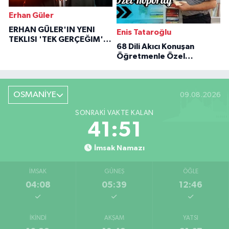
Erhan Güler
ERHAN GÜLER'IN YENI
Enis Tataroğlu
TEKLISI 'TEK GERÇEĞIM'LE
68 Dili Akıcı Konuşan
BÜYÜK DÖNÜŞÜ
Öğretmenle Özel
Röportaj
OSMANİYE
09.08.2026
SONRAKI VAKTE KALAN
41:50
İmsak Namazı
İMSAK
GÜNEŞ
ÖĞLE
04:08
05:39
12:46
İKINDI
AKŞAM
YATSI