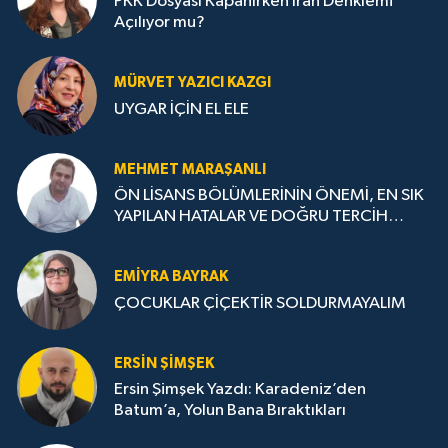
PKK Dosyası Kapanırken İran Denklemi
Açılıyor mu?
MÜRVET YAZICI KAZGI
UYGAR İÇİN EL ELE
MEHMET MARAŞANLI
ÖN LİSANS BÖLÜMLERİNİN ÖNEMİ, EN SIK
YAPILAN HATALAR VE DOĞRU TERCİH
STRATEJİLERİ
EMIYRA BAYRAK
ÇOCUKLAR ÇİÇEKTİR SOLDURMAYALIM
ERSIN ŞIMŞEK
Ersin Şimşek Yazdı: Karadeniz’den
Batum’a, Yolun Bana Bıraktıkları