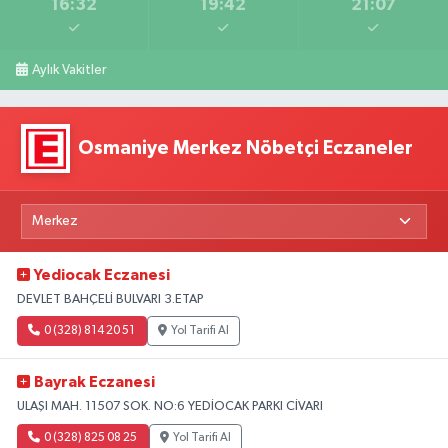
16:32
19:42
21:07
Aylık Vakitler
Osmaniye Merkez Nöbetçi Eczaneler
Yediocak Eczanesi
DEVLET BAHÇELİ BULVARI 3.ETAP
0 (328) 814 20 51
Yol Tarifi Al
Bayrak Eczanesi
ULAŞI MAH. 11507 SOK. NO:6 YEDİOCAK PARKI CİVARI
0 (328) 825 08 25
Yol Tarifi Al