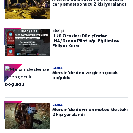
çarpışması sonucu 2 kişi yaralandı
DÜZIÇI
Ülkü Ocakları Düziçi’nden
İHA/Drone Pilotluğu Eğitimi ve
Ehliyet Kursu
GENEL
Mersin'de denize giren çocuk
boğuldu
GENEL
Mersin'de devrilen motosikletteki
2 kişi yaralandı