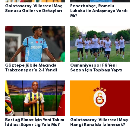
Galatasaray-Villarreal Maç
Fenerbahçe, Romelu
Sonucu Goller ve Detayları
Lukaku ile Anlaşmaya Vardı
Mı?
Göztepe Jübile Maçında
Osmaniyespor FK Yeni
Trabzonspor’u 2-1 Yendi
Sezon İçin Topbaşı Yaptı
Bartuğ Elmaz İçin Yeni Takım
Galatasaray-Villarreal Maçı
İddiası Süper Lig Yolu Mu?
Hangi Kanalda İzlenecek?