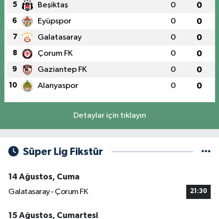
5
Beşiktaş
0
0
6
Eyüpspor
0
0
7
Galatasaray
0
0
8
Çorum FK
0
0
9
Gaziantep FK
0
0
10
Alanyaspor
0
0
Detaylar için tıklayın
Süper Lig Fikstür
14 Ağustos, Cuma
Galatasaray - Çorum FK
21:30
15 Ağustos, Cumartesi