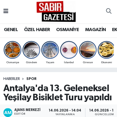
GENEL
Osmaniye Nöbetçi Eczaneler
GENEL
ÖZEL HABER
OSMANİYE
MAGAZİN
E
ÖZEL HABER
Osmaniye Hava Durumu
OSMANİYE
Osmaniye Trafik Yoğunluk Haritası
MAGAZİN
Süper Lig Puan Durumu ve Fikstür
Osmaniye
Gündem
Yaşam
İstanbul
Giresun
Ekonomi
EKONOMİ
Tüm Manşetler
HABERLER
SPOR
Antalya'da 13. Geleneksel
SPOR
Son Dakika Haberleri
Yeşilay Bisiklet Turu yapıldı
RESMİ İLANLAR
Haber Arşivi
AJANS MERKEZI
14.06.2026 - 14:04
14.06.2026 - 14
EDITÖR
YAYINLANMA
GÜNCELLEME