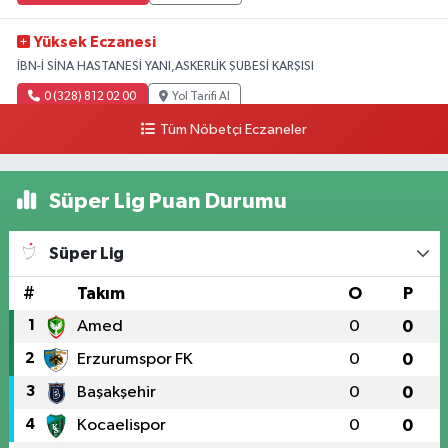
Yüksek Eczanesi
İBN-İ SİNA HASTANESİ YANI,ASKERLİK ŞUBESİ KARŞISI
0 (328) 812 02 00
Yol Tarifi Al
Tüm Nöbetçi Eczaneler
Süper Lig Puan Durumu
Süper Lig
#
Takım
O
P
1
Amed
0
0
2
Erzurumspor FK
0
0
3
Başakşehir
0
0
4
Kocaelispor
0
0