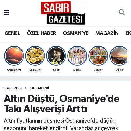
GENEL
Osmaniye Nöbetçi Eczaneler
GENEL
ÖZEL HABER
OSMANİYE
MAGAZİN
E
ÖZEL HABER
Osmaniye Hava Durumu
OSMANİYE
Osmaniye Trafik Yoğunluk Haritası
MAGAZİN
Süper Lig Puan Durumu ve Fikstür
Osmaniye
Ekonomi
Spor
Genel
Yemek
Doğa
EKONOMİ
Tüm Manşetler
HABERLER
EKONOMI
Altın Düştü, Osmaniye’de
SPOR
Son Dakika Haberleri
Takı Alışverişi Arttı
RESMİ İLANLAR
Haber Arşivi
Altın fiyatlarının düşmesi Osmaniye’de düğün
sezonunu hareketlendirdi. Vatandaşlar çeyrek