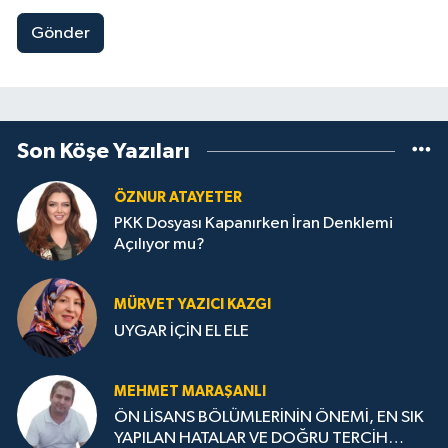
Gönder
Son Köşe Yazıları
ÖZNUR ATAYETER
PKK Dosyası Kapanırken İran Denklemi
Açılıyor mu?
MÜRVET YAZICI KAZGI
UYGAR İÇİN EL ELE
MEHMET MARAŞANLI
ÖN LİSANS BÖLÜMLERİNİN ÖNEMİ, EN SIK
YAPILAN HATALAR VE DOĞRU TERCİH