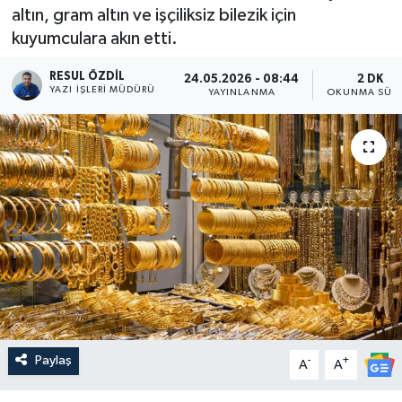
altın, gram altın ve işçiliksiz bilezik için
kuyumculara akın etti.
RESUL ÖZDIL
24.05.2026 - 08:44
2 DK
YAZI İŞLERI MÜDÜRÜ
YAYINLANMA
OKUNMA SÜRE
Paylaş
-
+
A
A