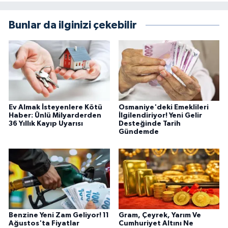
Bunlar da ilginizi çekebilir
Ev Almak İsteyenlere Kötü
Osmaniye'deki Emeklileri
Haber: Ünlü Milyarderden
İlgilendiriyor! Yeni Gelir
36 Yıllık Kayıp Uyarısı
Desteğinde Tarih
Gündemde
Benzine Yeni Zam Geliyor! 11
Gram, Çeyrek, Yarım Ve
Ağustos'ta Fiyatlar
Cumhuriyet Altını Ne