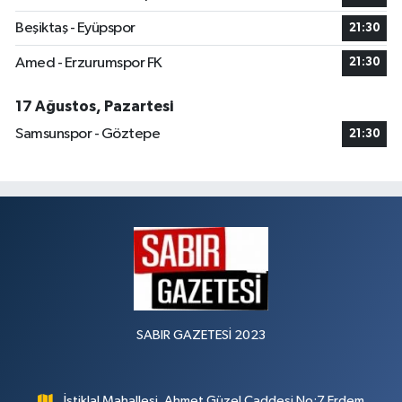
Beşiktaş - Eyüpspor
21:30
Amed - Erzurumspor FK
21:30
17 Ağustos, Pazartesi
Samsunspor - Göztepe
21:30
SABIR GAZETESİ 2023
İstiklal Mahallesi, Ahmet Güzel Caddesi No:7 Erdem