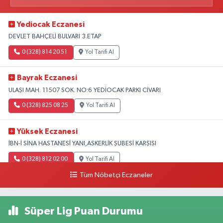
Yediocak Eczanesi
DEVLET BAHÇELİ BULVARI 3.ETAP
0 (328) 814 20 51
Yol Tarifi Al
Bayrak Eczanesi
ULAŞI MAH. 11507 SOK. NO:6 YEDİOCAK PARKI CİVARI
0 (328) 825 08 25
Yol Tarifi Al
Yüksek Eczanesi
İBN-İ SİNA HASTANESİ YANI,ASKERLİK ŞUBESİ KARŞISI
0 (328) 812 02 00
Yol Tarifi Al
Tüm Nöbetçi Eczaneler
Süper Lig Puan Durumu