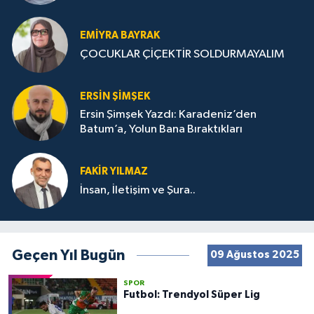
STRATEJİLERİ
EMIYRA BAYRAK
ÇOCUKLAR ÇİÇEKTİR SOLDURMAYALIM
ERSIN ŞIMŞEK
Ersin Şimşek Yazdı: Karadeniz’den
Batum’a, Yolun Bana Bıraktıkları
FAKIR YILMAZ
İnsan, İletişim ve Şura..
Geçen Yıl Bugün
09 Ağustos 2025
SPOR
Futbol: Trendyol Süper Lig