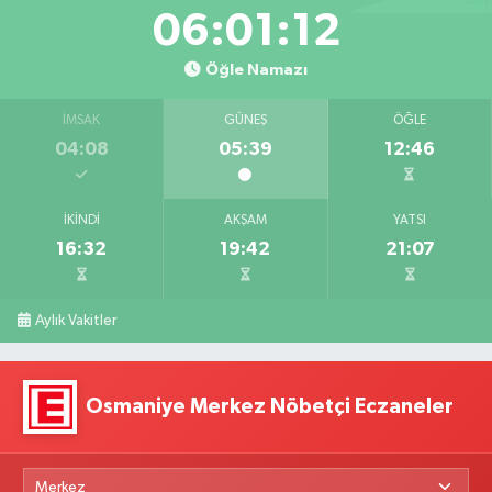
06:01:11
Öğle Namazı
İMSAK
GÜNEŞ
ÖĞLE
04:08
05:39
12:46
İKINDI
AKŞAM
YATSI
16:32
19:42
21:07
Aylık Vakitler
Osmaniye Merkez Nöbetçi Eczaneler