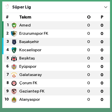
Süper Lig
#
Takım
O
P
1
Amed
0
0
2
Erzurumspor FK
0
0
3
Başakşehir
0
0
4
Kocaelispor
0
0
5
Beşiktaş
0
0
6
Eyüpspor
0
0
7
Galatasaray
0
0
8
Çorum FK
0
0
9
Gaziantep FK
0
0
10
Alanyaspor
0
0