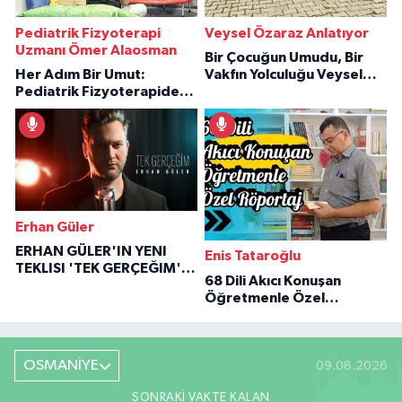
Pediatrik Fizyoterapi
Veysel Özaraz Anlatıyor
Uzmanı Ömer Alaosman
Bir Çocuğun Umudu, Bir
Her Adım Bir Umut:
Vakfın Yolculuğu Veysel
Pediatrik Fizyoterapiden
Özaraz Anlatıyor
İlham Veren Hikâyeler
Erhan Güler
ERHAN GÜLER'IN YENI
Enis Tataroğlu
TEKLISI 'TEK GERÇEĞIM'LE
68 Dili Akıcı Konuşan
BÜYÜK DÖNÜŞÜ
Öğretmenle Özel
Röportaj
OSMANİYE
09.08.2026
SONRAKI VAKTE KALAN