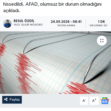
hissedildi. AFAD, olumsuz bir durum olmadığını
açıkladı.
RESUL ÖZDIL
24.05.2026 - 08:41
1 DK
YAZI İŞLERI MÜDÜRÜ
YAYINLANMA
OKUNMA SÜRE
Paylaş
-
+
A
A