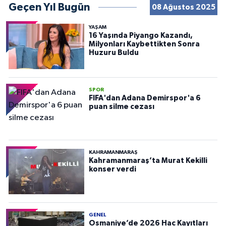
Geçen Yıl Bugün
08 Ağustos 2025
YAŞAM
16 Yaşında Piyango Kazandı,
Milyonları Kaybettikten Sonra
Huzuru Buldu
SPOR
FIFA'dan Adana Demirspor'a 6
puan silme cezası
KAHRAMANMARAŞ
Kahramanmaraş’ta Murat Kekilli
konser verdi
GENEL
Osmaniye’de 2026 Hac Kayıtları