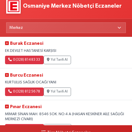
Osmaniye Merkez Nöbetçi Eczaneler
Burak Eczanesi
EK DEVLET HASTANESİ KARŞISI
0 (328) 814 83 33
Yol Tarifi Al
Burcu Eczanesi
KURTULUŞ SAĞLIK OCAĞI YANI
0 (328) 812 56 78
Yol Tarifi Al
Pınar Eczanesi
MİMAR SİNAN MAH. 8546 SOK. NO:4 A (HASAN KESKİNER AİLE SAĞLIĞI
MERKEZİ CİVARI)
0 (328) 826 04 73
Yol Tarifi Al