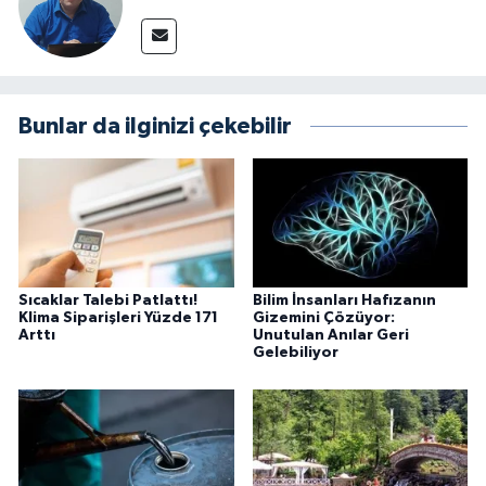
Bunlar da ilginizi çekebilir
Sıcaklar Talebi Patlattı!
Bilim İnsanları Hafızanın
Klima Siparişleri Yüzde 171
Gizemini Çözüyor:
Arttı
Unutulan Anılar Geri
Gelebiliyor