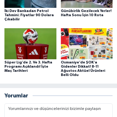
İki Dev Bankadan Petrol
Günübirlik Gezilecek Yerler!
Tahmini: Fiyatlar 90 Dolara
Hafta Sonu İçin 10 Rota
Çıkabilir
Süper Lig’de 2. Ve 3. Hafta
Osmaniye’de ŞOK’a
Programı Açıklandı! İşte
Gidenler Dikkat! 8-11
Maç Tarihleri
Ağustos Aktüel Ürünleri
Belli Oldu
Yorumlar