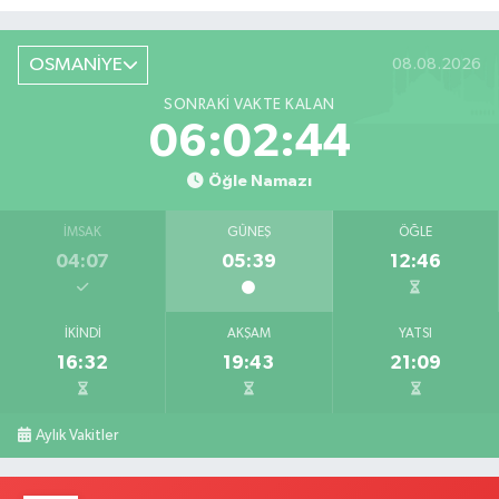
Röportaj
OSMANİYE
08.08.2026
SONRAKI VAKTE KALAN
06:02:43
Öğle Namazı
İMSAK
GÜNEŞ
ÖĞLE
04:07
05:39
12:46
İKINDI
AKŞAM
YATSI
16:32
19:43
21:09
Aylık Vakitler