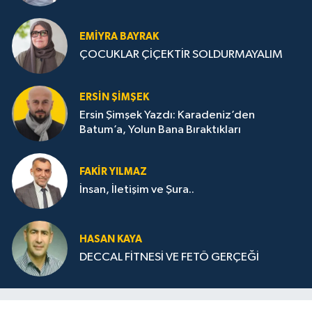
STRATEJİLERİ
EMIYRA BAYRAK
ÇOCUKLAR ÇİÇEKTİR SOLDURMAYALIM
ERSIN ŞIMŞEK
Ersin Şimşek Yazdı: Karadeniz’den
Batum’a, Yolun Bana Bıraktıkları
FAKIR YILMAZ
İnsan, İletişim ve Şura..
HASAN KAYA
DECCAL FİTNESİ VE FETÖ GERÇEĞİ