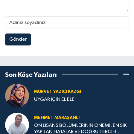
Gönder
Son Köşe Yazıları
MÜRVET YAZICI KAZGI
UYGAR İÇİN EL ELE
MEHMET MARAŞANLI
ÖN LİSANS BÖLÜMLERİNİN ÖNEMİ, EN SIK
YAPILAN HATALAR VE DOĞRU TERCİH