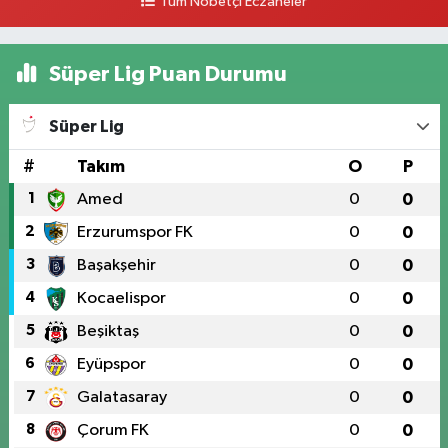
Tüm Nöbetçi Eczaneler
Süper Lig Puan Durumu
Süper Lig
#
Takım
O
P
1
Amed
0
0
2
Erzurumspor FK
0
0
3
Başakşehir
0
0
4
Kocaelispor
0
0
5
Beşiktaş
0
0
6
Eyüpspor
0
0
7
Galatasaray
0
0
8
Çorum FK
0
0