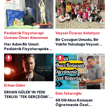
Pediatrik Fizyoterapi
Veysel Özaraz Anlatıyor
Uzmanı Ömer Alaosman
Bir Çocuğun Umudu, Bir
Her Adım Bir Umut:
Vakfın Yolculuğu Veysel
Pediatrik Fizyoterapiden
Özaraz Anlatıyor
İlham Veren Hikâyeler
Erhan Güler
ERHAN GÜLER'IN YENI
Enis Tataroğlu
TEKLISI 'TEK GERÇEĞIM'LE
68 Dili Akıcı Konuşan
BÜYÜK DÖNÜŞÜ
Öğretmenle Özel