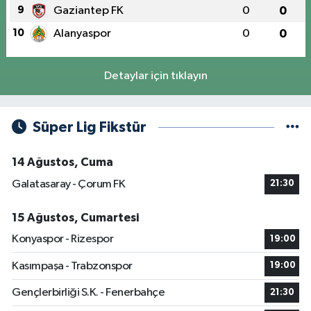
9
Gaziantep FK
0
0
10
Alanyaspor
0
0
Detaylar için tıklayın
Süper Lig Fikstür
14 Ağustos, Cuma
Galatasaray - Çorum FK
21:30
15 Ağustos, Cumartesi
Konyaspor - Rizespor
19:00
Kasımpaşa - Trabzonspor
19:00
Gençlerbirliği S.K. - Fenerbahçe
21:30