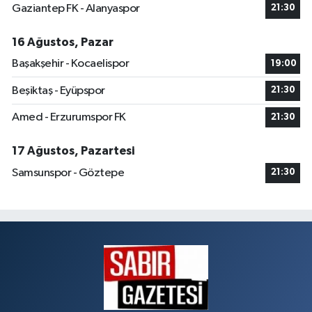
Gaziantep FK - Alanyaspor
21:30
16 Ağustos, Pazar
Başakşehir - Kocaelispor
19:00
Beşiktaş - Eyüpspor
21:30
Amed - Erzurumspor FK
21:30
17 Ağustos, Pazartesi
Samsunspor - Göztepe
21:30