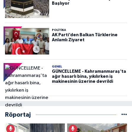
Başlıyor
POLITIKA
AK Parti’den Balkan Türklerine
Anlamlı Ziyaret
GENEL
GÜNCELLEME - Kahramanmaraş'ta
ağır hasarlı bina, yıkılırken iş
makinesinin üzerine devrildi
Röportaj