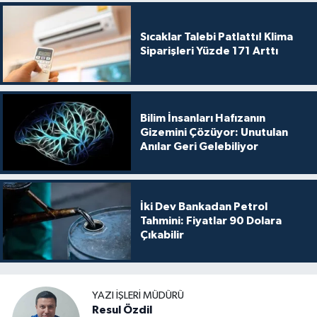
Sıcaklar Talebi Patlattı! Klima
Siparişleri Yüzde 171 Arttı
Bilim İnsanları Hafızanın
Gizemini Çözüyor: Unutulan
Anılar Geri Gelebiliyor
İki Dev Bankadan Petrol
Tahmini: Fiyatlar 90 Dolara
Çıkabilir
YAZI İŞLERI MÜDÜRÜ
Resul Özdil