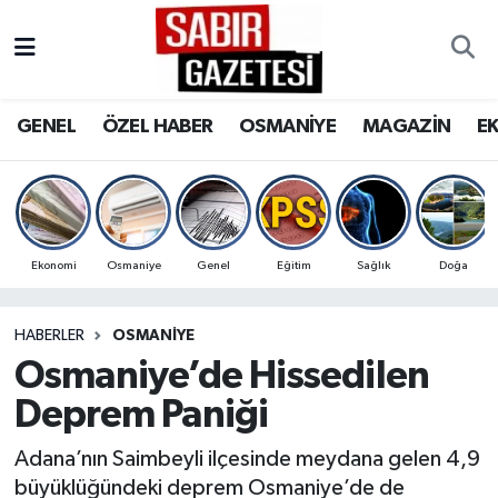
GENEL
Osmaniye Nöbetçi Eczaneler
GENEL
ÖZEL HABER
OSMANİYE
MAGAZİN
E
ÖZEL HABER
Osmaniye Hava Durumu
OSMANİYE
Osmaniye Trafik Yoğunluk Haritası
MAGAZİN
Süper Lig Puan Durumu ve Fikstür
Ekonomi
Osmaniye
Genel
Eğitim
Sağlık
Doğa
EKONOMİ
Tüm Manşetler
HABERLER
OSMANIYE
Osmaniye’de Hissedilen
SPOR
Son Dakika Haberleri
Deprem Paniği
RESMİ İLANLAR
Haber Arşivi
Adana’nın Saimbeyli ilçesinde meydana gelen 4,9
büyüklüğündeki deprem Osmaniye’de de