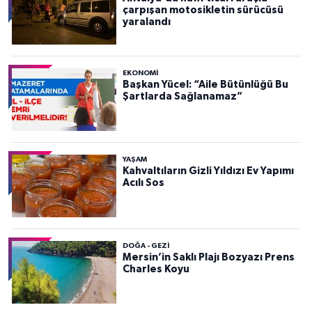
çarpışan motosikletin sürücüsü
yaralandı
EKONOMI
Başkan Yücel: “Aile Bütünlüğü Bu
Şartlarda Sağlanamaz”
YAŞAM
Kahvaltıların Gizli Yıldızı Ev Yapımı
Acılı Sos
DOĞA - GEZI
Mersin’in Saklı Plajı Bozyazı Prens
Charles Koyu