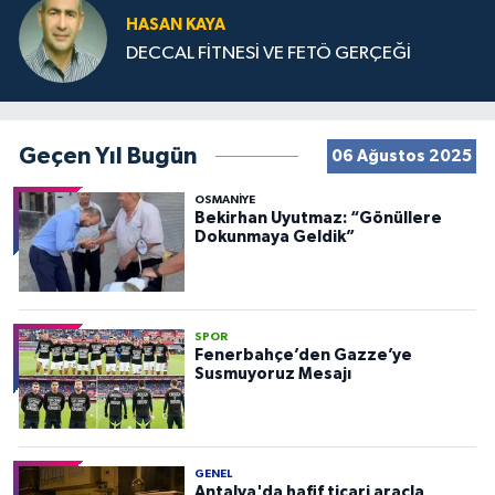
HASAN KAYA
DECCAL FİTNESİ VE FETÖ GERÇEĞİ
Geçen Yıl Bugün
06 Ağustos 2025
OSMANIYE
Bekirhan Uyutmaz: “Gönüllere
Dokunmaya Geldik”
SPOR
Fenerbahçe’den Gazze’ye
Susmuyoruz Mesajı
GENEL
Antalya'da hafif ticari araçla