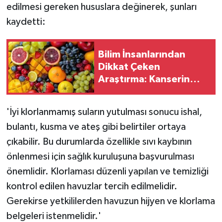
edilmesi gereken hususlara değinerek, şunları
kaydetti:
Bilim İnsanlarından
Dikkat Çeken
Araştırma: Kanserin
Yayılmasını Tetikleyen
Madde Tespit Edildi
'İyi klorlanmamış suların yutulması sonucu ishal,
bulantı, kusma ve ateş gibi belirtiler ortaya
çıkabilir. Bu durumlarda özellikle sıvı kaybının
önlenmesi için sağlık kuruluşuna başvurulması
önemlidir. Klorlaması düzenli yapılan ve temizliği
kontrol edilen havuzlar tercih edilmelidir.
Gerekirse yetkililerden havuzun hijyen ve klorlama
belgeleri istenmelidir.'