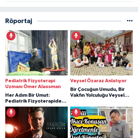
Röportaj
Pediatrik Fizyoterapi
Veysel Özaraz Anlatıyor
Uzmanı Ömer Alaosman
Bir Çocuğun Umudu, Bir
Her Adım Bir Umut:
Vakfın Yolculuğu Veysel
Pediatrik Fizyoterapiden
Özaraz Anlatıyor
İlham Veren Hikâyeler