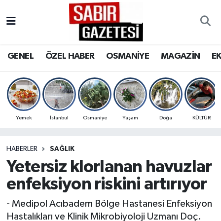
GENEL
Osmaniye Nöbetçi Eczaneler
GENEL
ÖZEL HABER
OSMANİYE
MAGAZİN
E
ÖZEL HABER
Osmaniye Hava Durumu
OSMANİYE
Osmaniye Trafik Yoğunluk Haritası
MAGAZİN
Süper Lig Puan Durumu ve Fikstür
Yemek
İstanbul
Osmaniye
Yaşam
Doğa
KÜLTÜR
EKONOMİ
Tüm Manşetler
HABERLER
SAĞLIK
Yetersiz klorlanan havuzlar
SPOR
Son Dakika Haberleri
enfeksiyon riskini artırıyor
RESMİ İLANLAR
Haber Arşivi
- Medipol Acıbadem Bölge Hastanesi Enfeksiyon
Hastalıkları ve Klinik Mikrobiyoloji Uzmanı Doç.