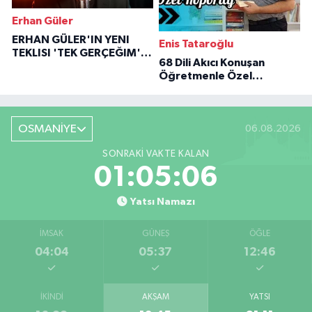
Erhan Güler
ERHAN GÜLER'IN YENI
Enis Tataroğlu
TEKLISI 'TEK GERÇEĞIM'LE
68 Dili Akıcı Konuşan
BÜYÜK DÖNÜŞÜ
Öğretmenle Özel
Röportaj
OSMANİYE
06.08.2026
SONRAKI VAKTE KALAN
01:05:05
Yatsı Namazı
İMSAK
GÜNEŞ
ÖĞLE
04:04
05:37
12:46
İKINDI
AKŞAM
YATSI