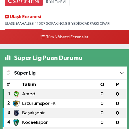
0 (328) 814 11 99
Yol Tarifi Al
Ulaşlı Eczanesi
ULAŞLI MAHALLESİ 11507 SOKAK NO:8 B YEDİOCAK PARKI CİVARI
0 (546) 158 81 80
Yol Tarifi Al
Tüm Nöbetçi Eczaneler
Süper Lig Puan Durumu
Süper Lig
#
Takım
O
P
1
Amed
0
0
2
Erzurumspor FK
0
0
3
Başakşehir
0
0
4
Kocaelispor
0
0