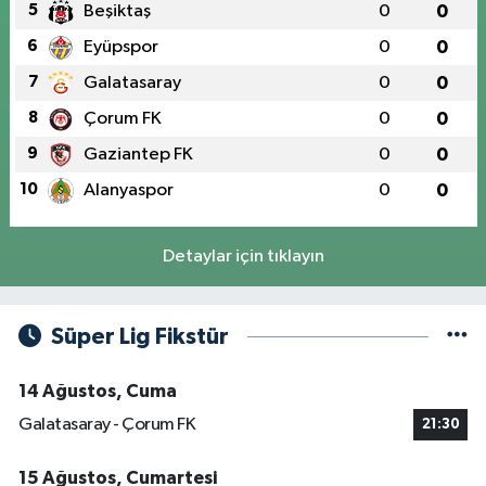
5
Beşiktaş
0
0
6
Eyüpspor
0
0
7
Galatasaray
0
0
8
Çorum FK
0
0
9
Gaziantep FK
0
0
10
Alanyaspor
0
0
Detaylar için tıklayın
Süper Lig Fikstür
14 Ağustos, Cuma
Galatasaray - Çorum FK
21:30
15 Ağustos, Cumartesi