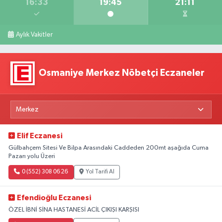
16:33
19:45
21:11
Aylık Vakitler
Osmaniye Merkez Nöbetçi Eczaneler
Elif Eczanesi
Gülbahçem Sitesi Ve Bilpa Arasındaki Caddeden 200mt aşağıda Cuma
Pazarı yolu Üzeri
0 (552) 308 06 26
Yol Tarifi Al
Efendioğlu Eczanesi
ÖZEL İBNİ SİNA HASTANESİ ACİL ÇIKIŞI KARŞISI