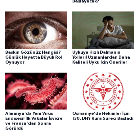
Başlayacak?
Baskın Gözünüz Hangisi?
Uykuya Hızlı Dalmanın
Günlük Hayatta Büyük Rol
Yolları! Uzmanlardan Daha
Oynuyor
Kaliteli Uyku İçin Öneriler
Almanya'da Yeni Virüs
Osmaniye’de Hekimler İçin
Endişesi! İlk Vakalar İsviçre
130. DHY Kura Süreci Başladı
ve Fransa'dan Sonra
Görüldü