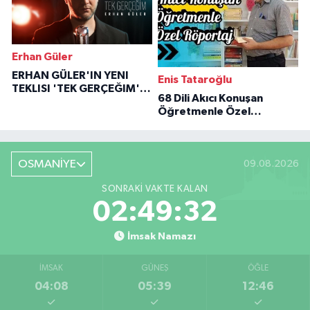
Erhan Güler
ERHAN GÜLER'IN YENI
Enis Tataroğlu
TEKLISI 'TEK GERÇEĞIM'LE
68 Dili Akıcı Konuşan
BÜYÜK DÖNÜŞÜ
Öğretmenle Özel
Röportaj
OSMANİYE
09.08.2026
SONRAKI VAKTE KALAN
02:49:30
İmsak Namazı
İMSAK
GÜNEŞ
ÖĞLE
04:08
05:39
12:46