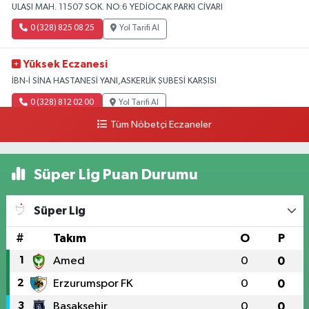
ULAŞI MAH. 11507 SOK. NO:6 YEDİOCAK PARKI CİVARI
0 (328) 825 08 25
Yol Tarifi Al
Yüksek Eczanesi
İBN-İ SİNA HASTANESİ YANI,ASKERLİK ŞUBESİ KARŞISI
0 (328) 812 02 00
Yol Tarifi Al
Tüm Nöbetçi Eczaneler
Süper Lig Puan Durumu
Süper Lig
#
Takım
O
P
1
Amed
0
0
2
Erzurumspor FK
0
0
3
Başakşehir
0
0