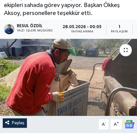
ekipleri sahada görev yapıyor. Başkan Ökkeş
Aksoy, personellere teşekkür etti.
RESUL ÖZDIL
28.05.2026 - 00:05
1
YAZI İŞLERI MÜDÜRÜ
YAYINLANMA
PAYLAŞIM
Paylaş
-
+
A
A