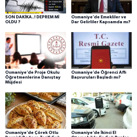
SON DAKİKA..! DEPREM Mİ
Osmaniye’de Emekliler ve
OLDU ?
Dar Gelirliler Kapsamda mı?
Osmaniye’de Proje Okulu
Osmaniye’de Öğrenci Affı
Öğretmenlerine Danıştay
Başvuruları Başladı mı?
Müjdesi
Osmaniye’de Çörek Otlu
Osmaniye’de İkinci El