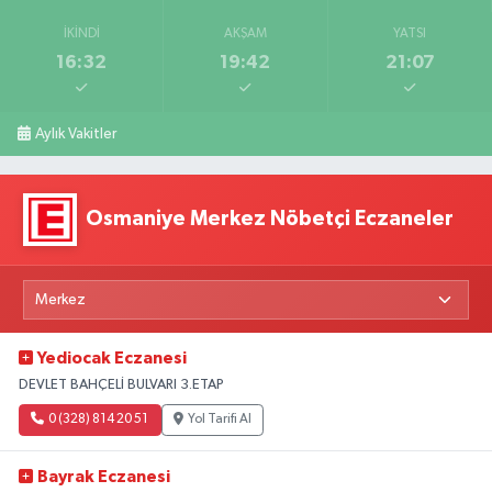
İKINDI
AKŞAM
YATSI
16:32
19:42
21:07
Aylık Vakitler
Osmaniye Merkez Nöbetçi Eczaneler
Yediocak Eczanesi
DEVLET BAHÇELİ BULVARI 3.ETAP
0 (328) 814 20 51
Yol Tarifi Al
Bayrak Eczanesi