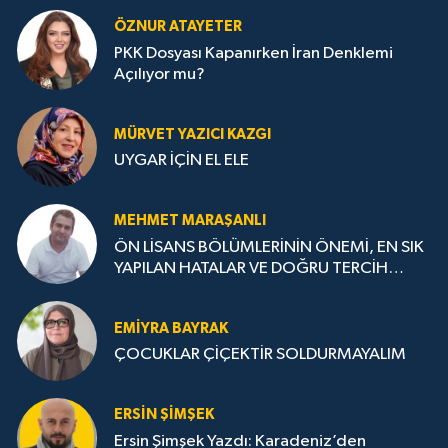
ÖZNUR ATAYETER
PKK Dosyası Kapanırken İran Denklemi
Açılıyor mu?
MÜRVET YAZICI KAZGI
UYGAR İÇİN EL ELE
MEHMET MARAŞANLI
ÖN LİSANS BÖLÜMLERİNİN ÖNEMİ, EN SIK
YAPILAN HATALAR VE DOĞRU TERCİH
STRATEJİLERİ
EMIYRA BAYRAK
ÇOCUKLAR ÇİÇEKTİR SOLDURMAYALIM
ERSIN ŞIMŞEK
Ersin Şimşek Yazdı: Karadeniz’den