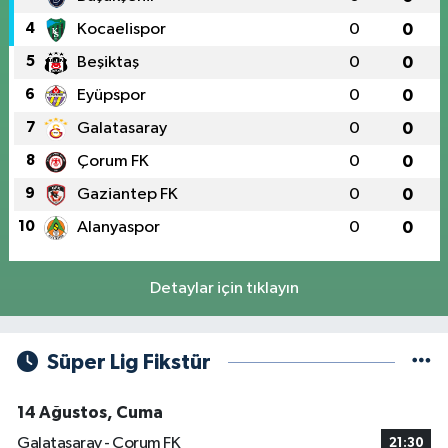
4
Kocaelispor
0
0
5
Beşiktaş
0
0
6
Eyüpspor
0
0
7
Galatasaray
0
0
8
Çorum FK
0
0
9
Gaziantep FK
0
0
10
Alanyaspor
0
0
Detaylar için tıklayın
Süper Lig Fikstür
14 Ağustos, Cuma
Galatasaray - Çorum FK
21:30