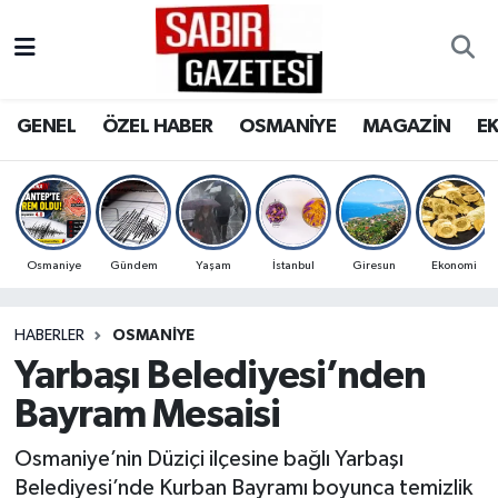
GENEL
Osmaniye Nöbetçi Eczaneler
GENEL
ÖZEL HABER
OSMANİYE
MAGAZİN
E
ÖZEL HABER
Osmaniye Hava Durumu
OSMANİYE
Osmaniye Trafik Yoğunluk Haritası
MAGAZİN
Süper Lig Puan Durumu ve Fikstür
Osmaniye
Gündem
Yaşam
İstanbul
Giresun
Ekonomi
EKONOMİ
Tüm Manşetler
HABERLER
OSMANIYE
Yarbaşı Belediyesi’nden
SPOR
Son Dakika Haberleri
Bayram Mesaisi
RESMİ İLANLAR
Haber Arşivi
Osmaniye’nin Düziçi ilçesine bağlı Yarbaşı
Belediyesi’nde Kurban Bayramı boyunca temizlik