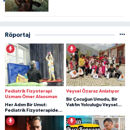
Röportaj
Pediatrik Fizyoterapi
Veysel Özaraz Anlatıyor
Uzmanı Ömer Alaosman
Bir Çocuğun Umudu, Bir
Her Adım Bir Umut:
Vakfın Yolculuğu Veysel
Pediatrik Fizyoterapiden
Özaraz Anlatıyor
İlham Veren Hikâyeler