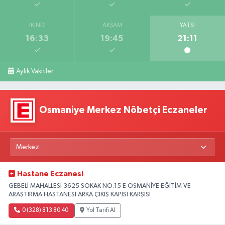
İKINDI
AKŞAM
YATSI
16:33
19:45
21:11
Aylık Vakitler
Osmaniye Merkez Nöbetçi Eczaneler
Hastane Eczanesi
GEBELİ MAHALLESİ 3625 SOKAK NO:15 E OSMANİYE EĞİTİM VE
ARAŞTIRMA HASTANESİ ARKA ÇIKIŞ KAPISI KARŞISI
0 (328) 813 80 40
Yol Tarifi Al