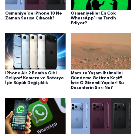
Osmaniye’de iPhone 18 Ne
Osmaniyeliler En Çok
Zaman Satışa Çıkacak?
WhatsApp’ı mı Tercih
Ediyor?
iPhone Air 2 Bomba Gibi
Mars'ta Yaşam İhtimalini
Geliyor! Kamera ve Batarya
Gündeme Getiren Keşif!
İçin Büyük Değişiklik
İşte O Gizemli Yapılar! Bu
Desenlerin Sırrı Ne?