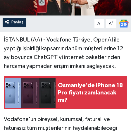
Paylaş
-
+
A
A
İSTANBUL (AA) - Vodafone Türkiye, OpenAI ile
yaptığı işbirliği kapsamında tüm müşterilerine 12
ay boyunca ChatGPT'yi internet paketlerinden
harcama yapmadan erişim imkanı sağlayacak.
Osmaniye’de iPhone 18
Pro fiyatı zamlanacak
mı?
Vodafone'un bireysel, kurumsal, faturalı ve
faturasız tüm müşterilerinin faydalanabileceği