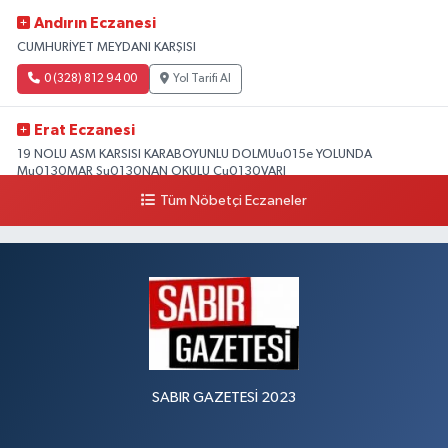
Andırın Eczanesi
CUMHURİYET MEYDANI KARŞISI
0 (328) 812 94 00
Yol Tarifi Al
Erat Eczanesi
19 NOLU ASM KARSISI KARABOYUNLU DOLMUu015e YOLUNDA
Mu0130MAR Su0130NAN OKULU Cu0130VARI
Tüm Nöbetçi Eczaneler
0 (328) 825 39 39
Yol Tarifi Al
SABIR GAZETESİ 2023