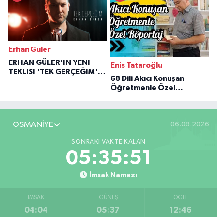
Erhan Güler
ERHAN GÜLER'IN YENI
Enis Tataroğlu
TEKLISI 'TEK GERÇEĞIM'LE
68 Dili Akıcı Konuşan
BÜYÜK DÖNÜŞÜ
Öğretmenle Özel
Röportaj
OSMANİYE
06.08.2026
SONRAKI VAKTE KALAN
05:35:50
İmsak Namazı
İMSAK
GÜNEŞ
ÖĞLE
04:04
05:37
12:46