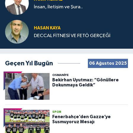
İnsan, İletişim ve Şura..
HASAN KAYA
DECCAL FİTNESİ VE FETÖ GERÇEĞİ
Geçen Yıl Bugün
06 Ağustos 2025
OSMANIYE
Bekirhan Uyutmaz: “Gönüllere
Dokunmaya Geldik”
SPOR
Fenerbahçe’den Gazze’ye
Susmuyoruz Mesajı