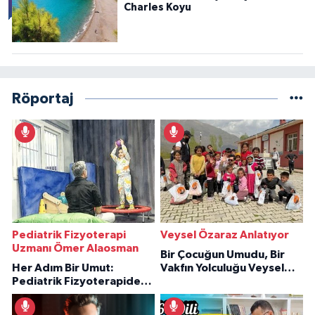
Charles Koyu
Röportaj
Pediatrik Fizyoterapi
Veysel Özaraz Anlatıyor
Uzmanı Ömer Alaosman
Bir Çocuğun Umudu, Bir
Her Adım Bir Umut:
Vakfın Yolculuğu Veysel
Pediatrik Fizyoterapiden
Özaraz Anlatıyor
İlham Veren Hikâyeler