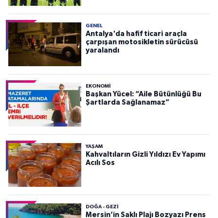
GENEL
Antalya'da hafif ticari araçla
çarpışan motosikletin sürücüsü
yaralandı
EKONOMI
Başkan Yücel: “Aile Bütünlüğü Bu
Şartlarda Sağlanamaz”
YAŞAM
Kahvaltıların Gizli Yıldızı Ev Yapımı
Acılı Sos
DOĞA - GEZI
Mersin’in Saklı Plajı Bozyazı Prens