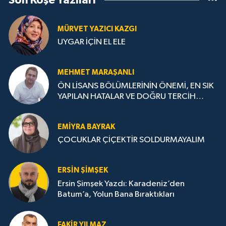
Son Köşe Yazıları
MÜRVET YAZICI KAZGI
UYGAR İÇİN EL ELE
MEHMET MARAŞANLI
ÖN LİSANS BÖLÜMLERİNİN ÖNEMİ, EN SIK
YAPILAN HATALAR VE DOĞRU TERCİH
STRATEJİLERİ
EMIYRA BAYRAK
ÇOCUKLAR ÇİÇEKTİR SOLDURMAYALIM
ERSIN ŞIMŞEK
Ersin Şimşek Yazdı: Karadeniz’den
Batum’a, Yolun Bana Bıraktıkları
FAKIR YILMAZ