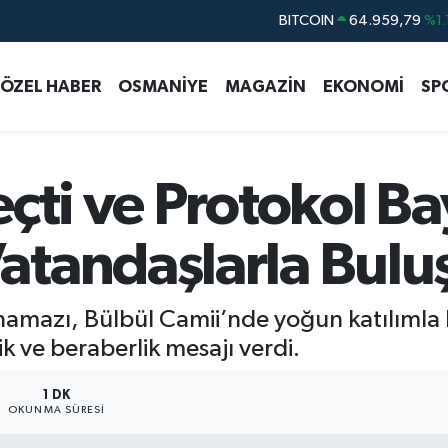
DOLAR
47,7436
%0.
EURO
55,2510
%0.
ÖZEL HABER
OSMANİYE
MAGAZİN
EKONOMİ
SP
STERLİN
64,4811
%0.
GRAM ALTIN
6660.55
%0.
BİST100
13.779
%-
eçti ve Protokol B
BITCOIN
64.959,79
%1.
tandaşlarla Bulu
mazı, Bülbül Camii’nde yoğun katılımla kı
k ve beraberlik mesajı verdi.
1 DK
OKUNMA SÜRESI