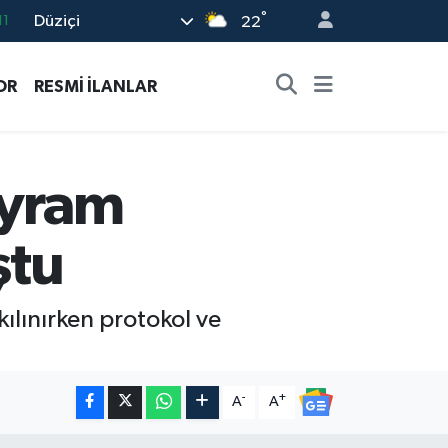
°
Düziçi
18
22
32
OR
RESMİ İLANLAR
38
03
14
ayram
11
ştu
lınırken protokol ve
-
+
A
A