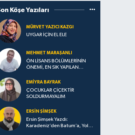
Son Köşe Yazıları
MÜRVET YAZICI KAZGI
UYGAR İÇİN EL ELE
MEHMET MARAŞANLI
ÖN LİSANS BÖLÜMLERİNİN
ÖNEMİ, EN SIK YAPILAN
HATALAR VE DOĞRU TERCİH
STRATEJİLERİ
EMIYRA BAYRAK
ÇOCUKLAR ÇİÇEKTİR
SOLDURMAYALIM
ERSIN ŞIMŞEK
Ersin Şimşek Yazdı:
Karadeniz’den Batum’a, Yolun
Bana Bıraktıkları