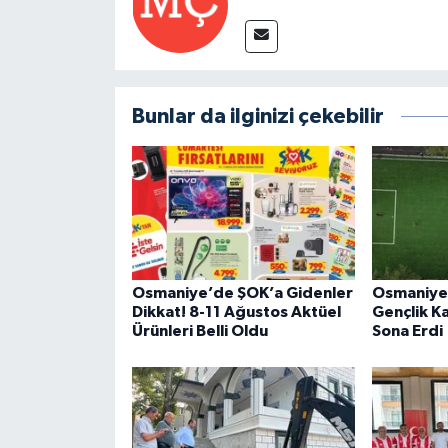
Bunlar da ilginizi çekebilir
Osmaniye’de ŞOK’a Gidenler
Osmaniye 
Dikkat! 8-11 Ağustos Aktüel
Gençlik K
Ürünleri Belli Oldu
Sona Erdi