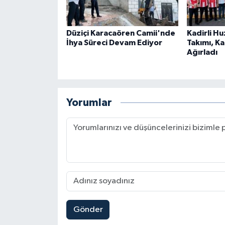
Düziçi Karacaören Camii'nde
Kadirli H
İhya Süreci Devam Ediyor
Takımı, K
Ağırladı
Yorumlar
Gönder