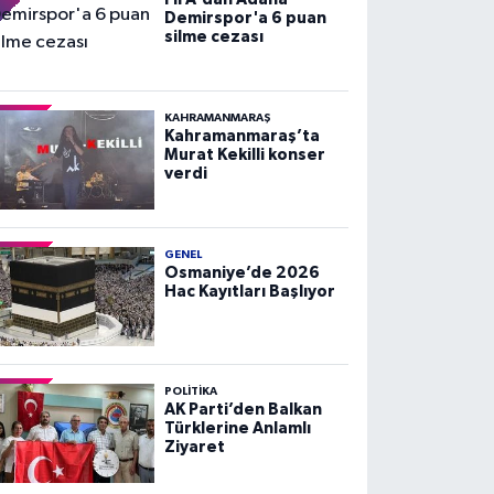
Demirspor'a 6 puan
silme cezası
KAHRAMANMARAŞ
Kahramanmaraş’ta
Murat Kekilli konser
verdi
GENEL
Osmaniye’de 2026
Hac Kayıtları Başlıyor
POLITIKA
AK Parti’den Balkan
Türklerine Anlamlı
Ziyaret