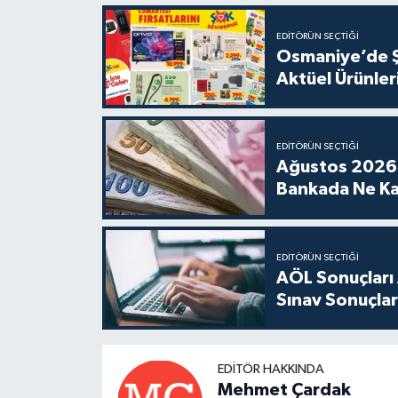
EDITÖRÜN SEÇTIĞI
Osmaniye’de Ş
Aktüel Ürünleri
EDITÖRÜN SEÇTIĞI
Ağustos 2026 
Bankada Ne Ka
EDITÖRÜN SEÇTIĞI
AÖL Sonuçları 
Sınav Sonuçları
EDITÖR HAKKINDA
Mehmet Çardak