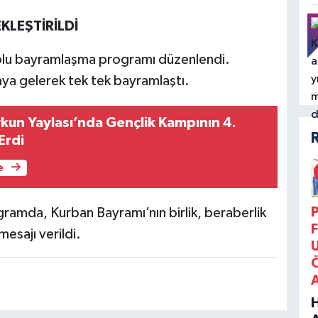
LEŞTİRİLDİ
plu bayramlaşma programı düzenlendi.
aya gelerek tek tek bayramlaştı.
un Yaylası’nda Gençlik Kampının 4.
Erdi
e
P
ramda, Kurban Bayramı’nın birlik, beraberlik
F
mesajı verildi.