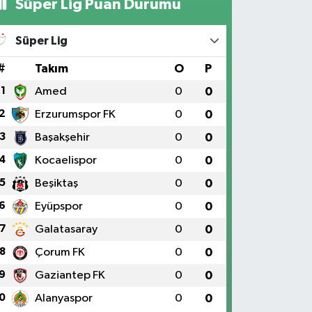
Süper Lig Puan Durumu
Süper Lig
#
Takım
O
P
1
Amed
0
0
2
Erzurumspor FK
0
0
3
Başakşehir
0
0
4
Kocaelispor
0
0
5
Beşiktaş
0
0
6
Eyüpspor
0
0
7
Galatasaray
0
0
8
Çorum FK
0
0
9
Gaziantep FK
0
0
0
Alanyaspor
0
0