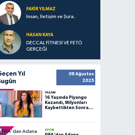
FAKIR YILMAZ
İnsan, İletişim ve Şura..
HASAN KAYA
DECCAL FİTNESİ VE FETÖ
GERÇEĞİ
Geçen Yıl
08 Ağustos
Bugün
2025
YAŞAM
16 Yaşında Piyango
Kazandı, Milyonları
Kaybettikten Sonra
Huzuru Buldu
SPOR
FIFA'dan Adana