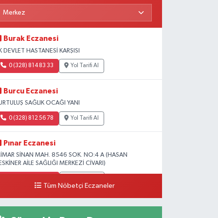
Burak Eczanesi
K DEVLET HASTANESİ KARŞISI
0 (328) 814 83 33
Yol Tarifi Al
Burcu Eczanesi
URTULUŞ SAĞLIK OCAĞI YANI
0 (328) 812 56 78
Yol Tarifi Al
Pınar Eczanesi
İMAR SİNAN MAH. 8546 SOK. NO:4 A (HASAN
ESKİNER AİLE SAĞLIĞI MERKEZİ CİVARI)
0 (328) 826 04 73
Yol Tarifi Al
Tüm Nöbetçi Eczaneler