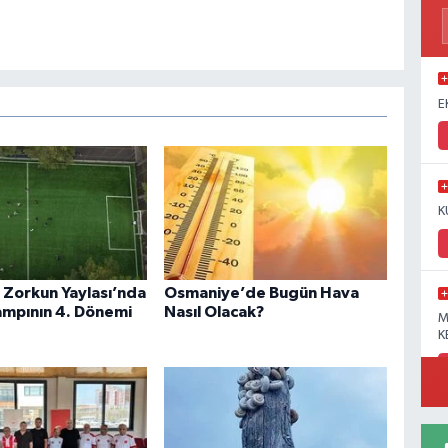
E
K
Zorkun Yaylası’nda
Osmaniye’de Bugün Hava
ampının 4. Dönemi
Nasıl Olacak?
M
K