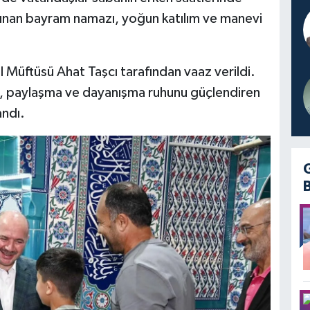
ılınan bayram namazı, yoğun katılım ve manevi
Müftüsü Ahat Taşcı tarafından vaaz verildi.
t, paylaşma ve dayanışma ruhunu güçlendiren
andı.