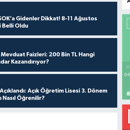
B
OK’a Gidenler Dikkat! 8-11 Ağustos
P
 Belli Oldu
H
Mevduat Faizleri: 200 Bin TL Hangi
dar Kazandırıyor?
İM
04
Açıklandı: Açık Öğretim Lisesi 3. Dönem
 Nasıl Öğrenilir?