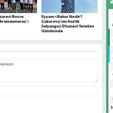
uzurevi Bocce
Eyyam-ı Bahur Nedir?
ahramanmaraş'ı
Çukurova'nın Asırlık
Salyangoz Efsanesi Yeniden
Gündemde
1