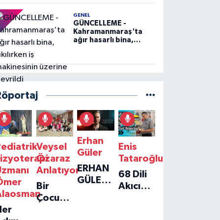
GENEL
GÜNCELLEME -
Kahramanmaraş'ta
ağır hasarlı bina,
yıkılırken iş
makinesinin üzerine
devrildi
Röportaj
Erhan
ediatrik
Veysel
Enis
Güler
izyoterapi
Özaraz
Tataroğlu
ERHAN
Uzmanı
Anlatıyor
68 Dili
GÜLER'IN
Ömer
Bir
Akıcı
YENI
Alaosman
Çocuğun
Konuşan
TEKLISI
Her
Umudu,
Öğretmenle
'TEK