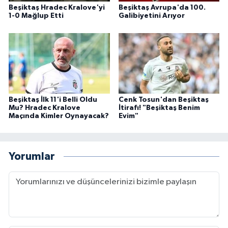
Beşiktaş Hradec Kralove'yi
Beşiktaş Avrupa'da 100.
1-0 Mağlup Etti
Galibiyetini Arıyor
Beşiktaş İlk 11'i Belli Oldu
Cenk Tosun'dan Beşiktaş
Mu? Hradec Kralove
İtirafı! "Beşiktaş Benim
Maçında Kimler Oynayacak?
Evim"
Yorumlar