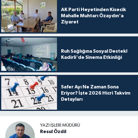
AK Parti Heyetinden Kisecik
Mahalle Muhtarı Özaydın'a
Ziyaret
Ruh Sağlığına Sosyal Destek!
Kadirli'de Sinema Etkinliği
Safer Ayı Ne Zaman Sona
Eriyor? İşte 2026 Hicri Takvim
Detayları
YAZI İŞLERI MÜDÜRÜ
Resul Özdil