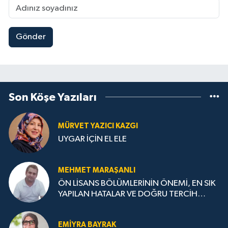
Gönder
Son Köşe Yazıları
MÜRVET YAZICI KAZGI
UYGAR İÇİN EL ELE
MEHMET MARAŞANLI
ÖN LİSANS BÖLÜMLERİNİN ÖNEMİ, EN SIK
YAPILAN HATALAR VE DOĞRU TERCİH
STRATEJİLERİ
EMIYRA BAYRAK