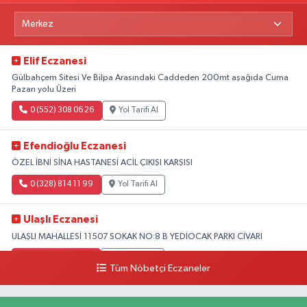
Elif Eczanesi
Gülbahçem Sitesi Ve Bilpa Arasındaki Caddeden 200mt aşağıda Cuma
Pazarı yolu Üzeri
0 (552) 308 06 26
Yol Tarifi Al
Efendioğlu Eczanesi
ÖZEL İBNİ SİNA HASTANESİ ACİL ÇIKIŞI KARŞISI
0 (328) 814 11 99
Yol Tarifi Al
Ulaşlı Eczanesi
ULAŞLI MAHALLESİ 11507 SOKAK NO:8 B YEDİOCAK PARKI CİVARI
0 (546) 158 81 80
Yol Tarifi Al
Tüm Nöbetçi Eczaneler