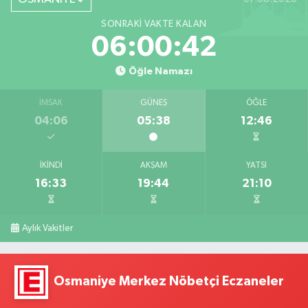
SONRAKI VAKTE KALAN
06:00:41
Öğle Namazı
İMSAK
GÜNEŞ
ÖĞLE
04:06
05:38
12:46
İKINDI
AKŞAM
YATSI
16:33
19:44
21:10
Aylık Vakitler
Osmaniye Merkez Nöbetçi Eczaneler