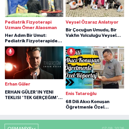
Pediatrik Fizyoterapi
Veysel Özaraz Anlatıyor
Uzmanı Ömer Alaosman
Bir Çocuğun Umudu, Bir
Her Adım Bir Umut:
Vakfın Yolculuğu Veysel
Pediatrik Fizyoterapiden
Özaraz Anlatıyor
İlham Veren Hikâyeler
Erhan Güler
ERHAN GÜLER'IN YENI
Enis Tataroğlu
TEKLISI 'TEK GERÇEĞIM'LE
68 Dili Akıcı Konuşan
BÜYÜK DÖNÜŞÜ
Öğretmenle Özel
Röportaj
OSMANİYE
07.08.2026