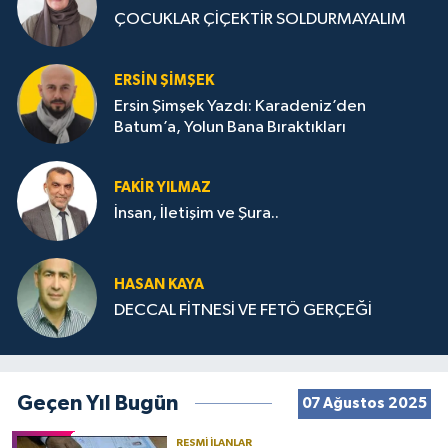
ÇOCUKLAR ÇİÇEKTİR SOLDURMAYALIM
ERSIN ŞIMŞEK
Ersin Şimşek Yazdı: Karadeniz’den
Batum’a, Yolun Bana Bıraktıkları
FAKIR YILMAZ
İnsan, İletişim ve Şura..
HASAN KAYA
DECCAL FİTNESİ VE FETÖ GERÇEĞİ
Geçen Yıl Bugün
07 Ağustos 2025
RESMI İLANLAR