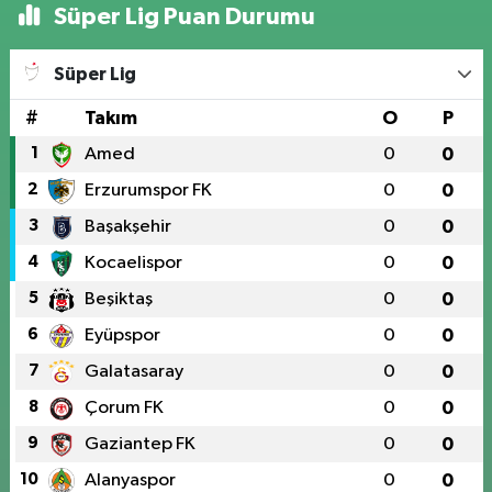
Süper Lig Puan Durumu
Süper Lig
#
Takım
O
P
1
Amed
0
0
2
Erzurumspor FK
0
0
3
Başakşehir
0
0
4
Kocaelispor
0
0
5
Beşiktaş
0
0
6
Eyüpspor
0
0
7
Galatasaray
0
0
8
Çorum FK
0
0
9
Gaziantep FK
0
0
10
Alanyaspor
0
0