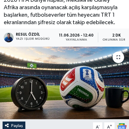
Afrika arasında oynanacak açılış karşılaşmasıyla
başlarken, futbolseverler tüm heyecanı TRT 1
ekranlarından şifresiz olarak takip edebilecek.
RESUL ÖZDIL
11.06.2026 - 12:40
2 DK
YAZI İŞLERI MÜDÜRÜ
YAYINLANMA
OKUNMA SÜRES
Paylaş
-
+
A
A