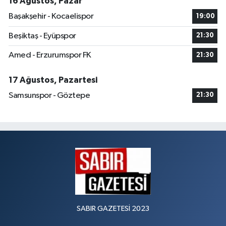
16 Ağustos, Pazar
Başakşehir - Kocaelispor
19:00
Beşiktaş - Eyüpspor
21:30
Amed - Erzurumspor FK
21:30
17 Ağustos, Pazartesi
Samsunspor - Göztepe
21:30
SABIR GAZETESİ 2023