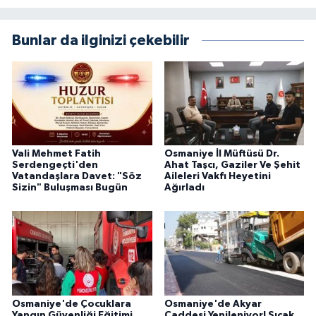
Bunlar da ilginizi çekebilir
Vali Mehmet Fatih
Osmaniye İl Müftüsü Dr.
Serdengeçti'den
Ahat Taşcı, Gaziler Ve Şehit
Vatandaşlara Davet: "Söz
Aileleri Vakfı Heyetini
Sizin" Buluşması Bugün
Ağırladı
Osmaniye'de Çocuklara
Osmaniye'de Akyar
Yangın Güvenliği Eğitimi
Caddesi Yenileniyor! Sıcak