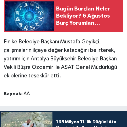
Bugün Burçları Neler
Bekliyor? 6 Ağustos
Burç Yorumları
Yayınlandı
Finike Belediye Başkanı Mustafa Geyikçi,
çalışmaların ilçeye değer katacağını belirterek,
yatırım için Antalya Büyükşehir Belediye Başkan
Vekili Büşra Özdemir ile ASAT Genel Müdürlüğü
ekiplerine teşekkür etti.
Kaynak:
AA
165 Milyon TL'lik Düğün! Ata