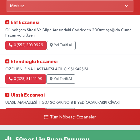
Elif Eczanesi
Gülbahçem Sitesi Ve Bilpa Arasındaki Caddeden 200mt aşağıda Cuma
Pazarı yolu Üzeri
0 (552) 308 06 26
Yol Tarifi Al
Efendioğlu Eczanesi
ÖZEL İBNİ SİNA HASTANESİ ACİL ÇIKIŞI KARŞISI
0 (328) 814 11 99
Yol Tarifi Al
Ulaşlı Eczanesi
ULAŞLI MAHALLESİ 11507 SOKAK NO:8 B YEDİOCAK PARKI CİVARI
0 (546) 158 81 80
Yol Tarifi Al
Tüm Nöbetçi Eczaneler
Süper Lig Puan Durumu