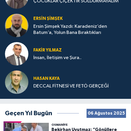
ÇOCUKLAR ÇİÇEKTİR SOLDURMAYALIM
ERSIN ŞIMŞEK
Ersin Şimşek Yazdı: Karadeniz’den
Batum’a, Yolun Bana Bıraktıkları
FAKIR YILMAZ
İnsan, İletişim ve Şura..
HASAN KAYA
DECCAL FİTNESİ VE FETÖ GERÇEĞİ
Geçen Yıl Bugün
06 Ağustos 2025
OSMANIYE
Bekirhan Uyutmaz: “Gönüllere