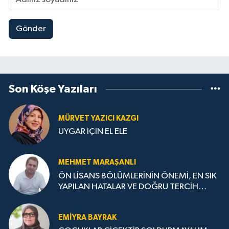
Gönder
Son Köşe Yazıları
MÜRVET YAZICI KAZGI
UYGAR İÇİN EL ELE
MEHMET MARAŞANLI
ÖN LİSANS BÖLÜMLERİNİN ÖNEMİ, EN SIK
YAPILAN HATALAR VE DOĞRU TERCİH
STRATEJİLERİ
EMIYRA BAYRAK