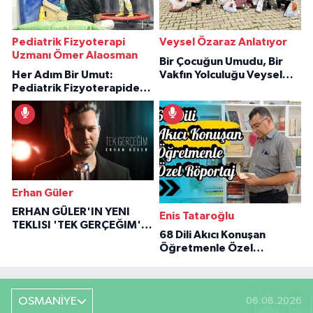
Pediatrik Fizyoterapi
Veysel Özaraz Anlatıyor
Uzmanı Ömer Alaosman
Bir Çocuğun Umudu, Bir
Her Adım Bir Umut:
Vakfın Yolculuğu Veysel
Pediatrik Fizyoterapiden
Özaraz Anlatıyor
İlham Veren Hikâyeler
Erhan Güler
ERHAN GÜLER'IN YENI
Enis Tataroğlu
TEKLISI 'TEK GERÇEĞIM'LE
68 Dili Akıcı Konuşan
BÜYÜK DÖNÜŞÜ
Öğretmenle Özel
Röportaj
OSMANİYE
06.08.2026