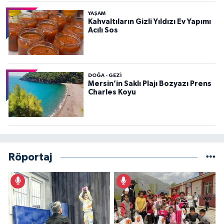
YAŞAM
Kahvaltıların Gizli Yıldızı Ev Yapımı
Acılı Sos
DOĞA - GEZI
Mersin’in Saklı Plajı Bozyazı Prens
Charles Koyu
Röportaj