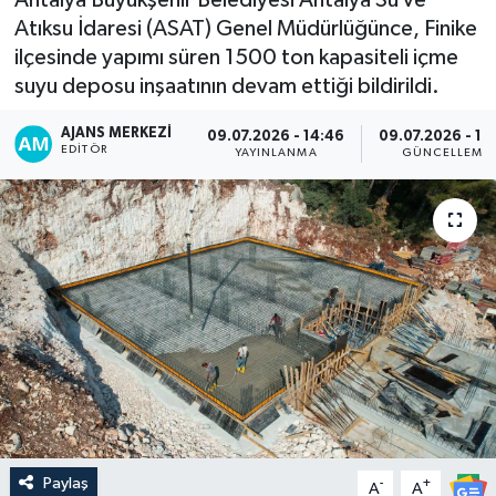
Atıksu İdaresi (ASAT) Genel Müdürlüğünce, Finike
ilçesinde yapımı süren 1500 ton kapasiteli içme
suyu deposu inşaatının devam ettiği bildirildi.
AJANS MERKEZI
09.07.2026 - 14:46
09.07.2026 - 15
EDITÖR
YAYINLANMA
GÜNCELLEME
Paylaş
-
+
A
A