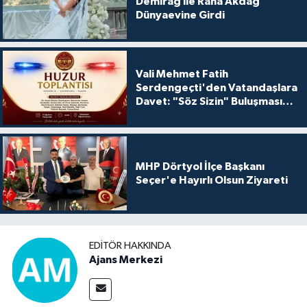
Demirağ ile Rana Akdağ
Dünyaevine Girdi
Vali Mehmet Fatih
Serdengeçti'den Vatandaşlara
Davet: "Söz Sizin" Buluşması
Bugün
MHP Dörtyol İlçe Başkanı
Seçer'e Hayırlı Olsun Ziyareti
EDITÖR HAKKINDA
Ajans Merkezi