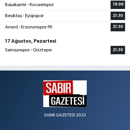
Başakşehir - Kocaelispor
19:00
Beşiktaş - Eyüpspor
21:30
Amed - Erzurumspor FK
21:30
17 Ağustos, Pazartesi
Samsunspor - Göztepe
21:30
SABIR GAZETESİ 2023