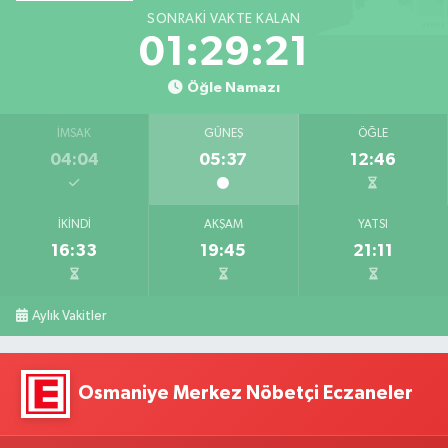
SONRAKI VAKTE KALAN
01:29:20
Öğle Namazı
İMSAK
GÜNEŞ
ÖĞLE
04:04
05:37
12:46
İKINDI
AKŞAM
YATSI
16:33
19:45
21:11
Aylık Vakitler
Osmaniye Merkez Nöbetçi Eczaneler