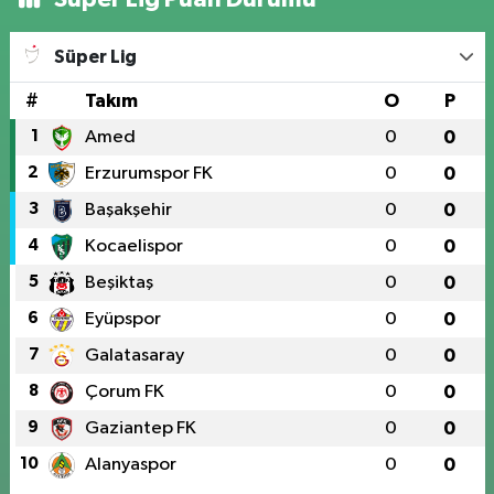
Süper Lig
#
Takım
O
P
1
Amed
0
0
2
Erzurumspor FK
0
0
3
Başakşehir
0
0
4
Kocaelispor
0
0
5
Beşiktaş
0
0
6
Eyüpspor
0
0
7
Galatasaray
0
0
8
Çorum FK
0
0
9
Gaziantep FK
0
0
10
Alanyaspor
0
0