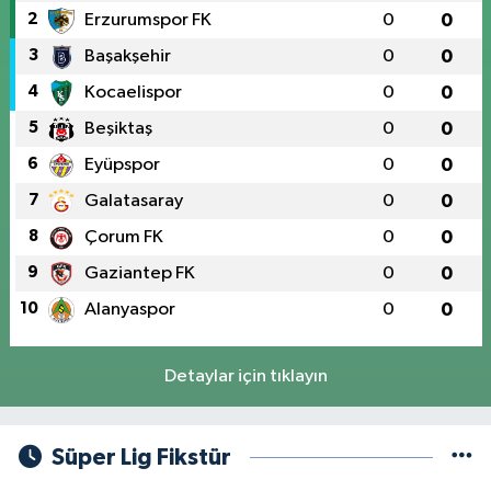
2
Erzurumspor FK
0
0
3
Başakşehir
0
0
4
Kocaelispor
0
0
5
Beşiktaş
0
0
6
Eyüpspor
0
0
7
Galatasaray
0
0
8
Çorum FK
0
0
9
Gaziantep FK
0
0
10
Alanyaspor
0
0
Detaylar için tıklayın
Süper Lig Fikstür