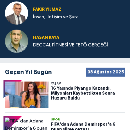
FAKIR YILMAZ
İnsan, İletişim ve Şura..
HASAN KAYA
DECCAL FİTNESİ VE FETÖ GERÇEĞİ
Geçen Yıl Bugün
08 Ağustos 2025
YAŞAM
16 Yaşında Piyango Kazandı,
Milyonları Kaybettikten Sonra
Huzuru Buldu
SPOR
FIFA'dan Adana Demirspor'a 6
puan silme cezası