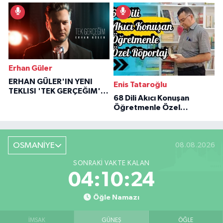
İlham Veren Hikâyeler
Erhan Güler
ERHAN GÜLER'IN YENI
Enis Tataroğlu
TEKLISI 'TEK GERÇEĞIM'LE
68 Dili Akıcı Konuşan
BÜYÜK DÖNÜŞÜ
Öğretmenle Özel
Röportaj
OSMANİYE
08.08.2026
SONRAKI VAKTE KALAN
04:10:23
Öğle Namazı
İMSAK
GÜNEŞ
ÖĞLE