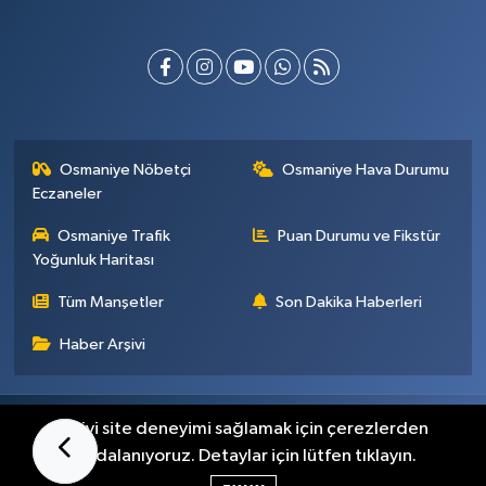
Osmaniye Nöbetçi
Osmaniye Hava Durumu
Eczaneler
Osmaniye Trafik
Puan Durumu ve Fikstür
Yoğunluk Haritası
Tüm Manşetler
Son Dakika Haberleri
Haber Arşivi
Künye
İletişim
Gizlilik Sözleşmesi
En iyi site deneyimi sağlamak için çerezlerden
faydalanıyoruz. Detaylar için lütfen tıklayın.
Haber Yazılımı:
TE Bilişim