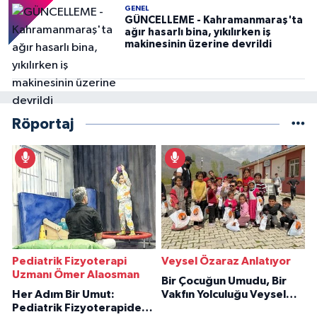
GENEL
GÜNCELLEME - Kahramanmaraş'ta
ağır hasarlı bina, yıkılırken iş
makinesinin üzerine devrildi
Röportaj
Pediatrik Fizyoterapi
Veysel Özaraz Anlatıyor
Uzmanı Ömer Alaosman
Bir Çocuğun Umudu, Bir
Her Adım Bir Umut:
Vakfın Yolculuğu Veysel
Pediatrik Fizyoterapiden
Özaraz Anlatıyor