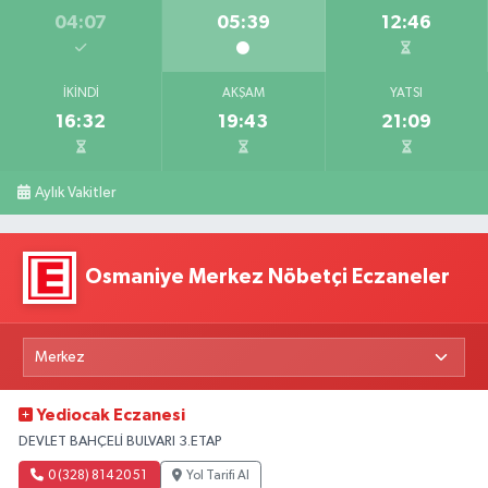
04:07
05:39
12:46
İKINDI
AKŞAM
YATSI
16:32
19:43
21:09
Aylık Vakitler
Osmaniye Merkez Nöbetçi Eczaneler
Yediocak Eczanesi
DEVLET BAHÇELİ BULVARI 3.ETAP
0 (328) 814 20 51
Yol Tarifi Al