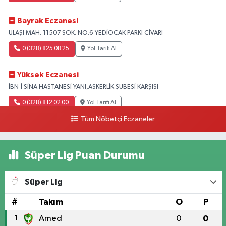
Bayrak Eczanesi
ULAŞI MAH. 11507 SOK. NO:6 YEDİOCAK PARKI CİVARI
0 (328) 825 08 25
Yol Tarifi Al
Yüksek Eczanesi
İBN-İ SİNA HASTANESİ YANI,ASKERLİK ŞUBESİ KARŞISI
0 (328) 812 02 00
Yol Tarifi Al
Tüm Nöbetçi Eczaneler
Süper Lig Puan Durumu
Süper Lig
#
Takım
O
P
1
Amed
0
0