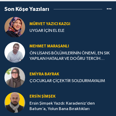
Son Köşe Yazıları
MÜRVET YAZICI KAZGI
UYGAR İÇİN EL ELE
MEHMET MARAŞANLI
ÖN LİSANS BÖLÜMLERİNİN ÖNEMİ, EN SIK
YAPILAN HATALAR VE DOĞRU TERCİH
STRATEJİLERİ
EMIYRA BAYRAK
ÇOCUKLAR ÇİÇEKTİR SOLDURMAYALIM
ERSIN ŞIMŞEK
Ersin Şimşek Yazdı: Karadeniz’den
Batum’a, Yolun Bana Bıraktıkları