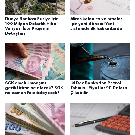
Dünya Bankası Suriye İçin
Miras kalan ev ve arsalar
100 Milyon Dolarlık Hibe
için yeni dönem! Yeni
Veriyor: İşte Projenin
sistemde ilk hak onlarda
Detayları
SGK emekli maaşını
İki Dev Bankadan Petrol
geciktirirse ne olacak? SGK
Tahmini: Fiyatlar 90 Dolara
ne zaman faiz ödeyecek?
Çıkabilir