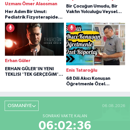
Uzmanı Ömer Alaosman
Bir Çocuğun Umudu, Bir
Her Adım Bir Umut:
Vakfın Yolculuğu Veysel
Pediatrik Fizyoterapiden
Özaraz Anlatıyor
İlham Veren Hikâyeler
Erhan Güler
ERHAN GÜLER'IN YENI
Enis Tataroğlu
TEKLISI 'TEK GERÇEĞIM'LE
68 Dili Akıcı Konuşan
BÜYÜK DÖNÜŞÜ
Öğretmenle Özel
Röportaj
OSMANİYE
06.08.2026
SONRAKI VAKTE KALAN
06:02:35