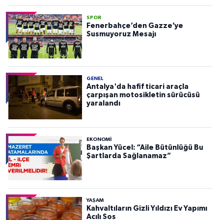
SPOR
Fenerbahçe’den Gazze’ye
Susmuyoruz Mesajı
GENEL
Antalya'da hafif ticari araçla
çarpışan motosikletin sürücüsü
yaralandı
EKONOMI
Başkan Yücel: “Aile Bütünlüğü Bu
Şartlarda Sağlanamaz”
YAŞAM
Kahvaltıların Gizli Yıldızı Ev Yapımı
Acılı Sos