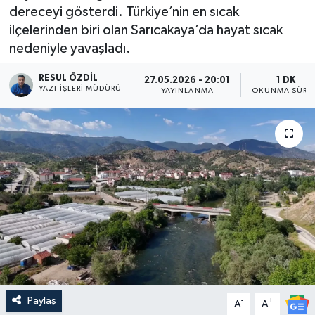
dereceyi gösterdi. Türkiye’nin en sıcak
ilçelerinden biri olan Sarıcakaya’da hayat sıcak
nedeniyle yavaşladı.
RESUL ÖZDIL
27.05.2026 - 20:01
1 DK
YAZI İŞLERI MÜDÜRÜ
YAYINLANMA
OKUNMA SÜRES
Paylaş
-
+
A
A