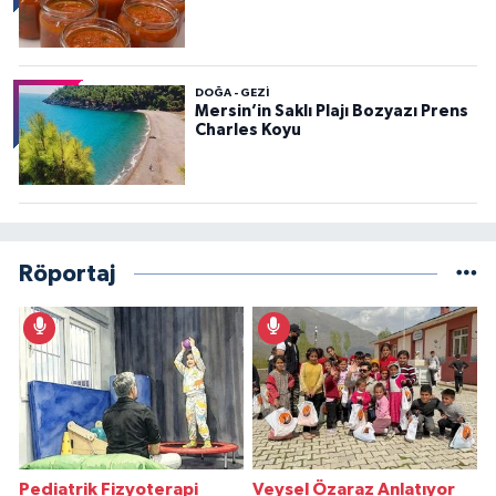
DOĞA - GEZI
Mersin’in Saklı Plajı Bozyazı Prens
Charles Koyu
Röportaj
Pediatrik Fizyoterapi
Veysel Özaraz Anlatıyor