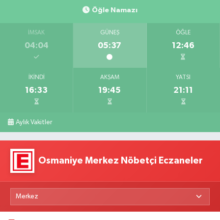
Öğle Namazı
İMSAK
GÜNEŞ
ÖĞLE
04:04
05:37
12:46
İKINDI
AKŞAM
YATSI
16:33
19:45
21:11
Aylık Vakitler
Osmaniye Merkez Nöbetçi Eczaneler