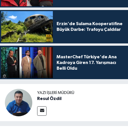
Erzin'de Sulama Kooperatifine
Büyük Darbe: Trafoyu Çaldılar
MasterChef Türkiye'de Ana
Kadroya Giren 17. Yarışmacı
Belli Oldu
YAZI İŞLERI MÜDÜRÜ
Resul Özdil