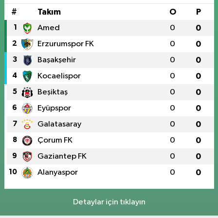
#
Takım
O
P
1
Amed
0
0
2
Erzurumspor FK
0
0
3
Başakşehir
0
0
4
Kocaelispor
0
0
5
Beşiktaş
0
0
6
Eyüpspor
0
0
7
Galatasaray
0
0
8
Çorum FK
0
0
9
Gaziantep FK
0
0
10
Alanyaspor
0
0
Detaylar için tıklayın