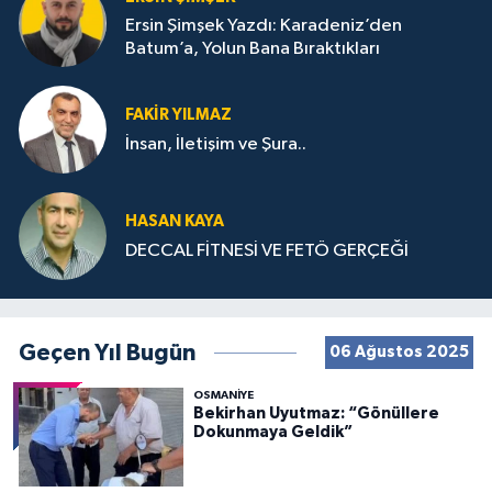
Ersin Şimşek Yazdı: Karadeniz’den
Batum’a, Yolun Bana Bıraktıkları
FAKIR YILMAZ
İnsan, İletişim ve Şura..
HASAN KAYA
DECCAL FİTNESİ VE FETÖ GERÇEĞİ
Geçen Yıl Bugün
06 Ağustos 2025
OSMANIYE
Bekirhan Uyutmaz: “Gönüllere
Dokunmaya Geldik”