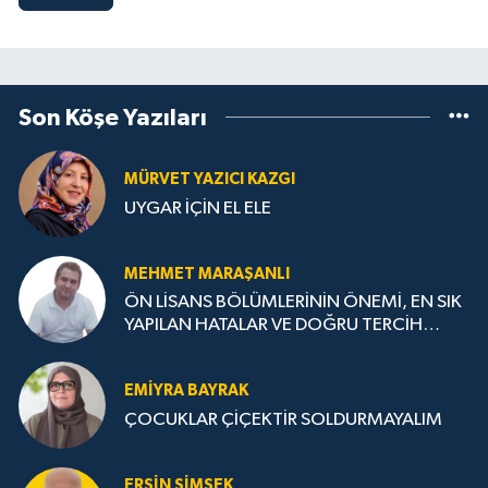
Son Köşe Yazıları
MÜRVET YAZICI KAZGI
UYGAR İÇİN EL ELE
MEHMET MARAŞANLI
ÖN LİSANS BÖLÜMLERİNİN ÖNEMİ, EN SIK
YAPILAN HATALAR VE DOĞRU TERCİH
STRATEJİLERİ
EMIYRA BAYRAK
ÇOCUKLAR ÇİÇEKTİR SOLDURMAYALIM
ERSIN ŞIMŞEK