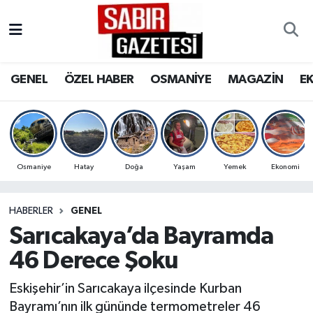
GENEL
Osmaniye Nöbetçi Eczaneler
GENEL
ÖZEL HABER
OSMANİYE
MAGAZİN
E
ÖZEL HABER
Osmaniye Hava Durumu
OSMANİYE
Osmaniye Trafik Yoğunluk Haritası
MAGAZİN
Süper Lig Puan Durumu ve Fikstür
Osmaniye
Hatay
Doğa
Yaşam
Yemek
Ekonomi
EKONOMİ
Tüm Manşetler
HABERLER
GENEL
Sarıcakaya’da Bayramda
SPOR
Son Dakika Haberleri
46 Derece Şoku
RESMİ İLANLAR
Haber Arşivi
Eskişehir’in Sarıcakaya ilçesinde Kurban
Bayramı’nın ilk gününde termometreler 46