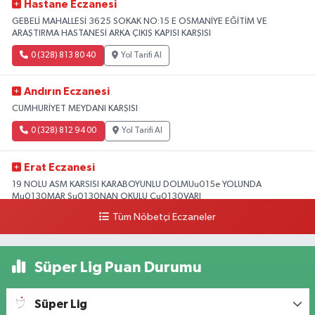
Hastane Eczanesi
GEBELİ MAHALLESİ 3625 SOKAK NO:15 E OSMANİYE EĞİTİM VE
ARAŞTIRMA HASTANESİ ARKA ÇIKIŞ KAPISI KARŞISI
0 (328) 813 80 40
Yol Tarifi Al
Andırın Eczanesi
CUMHURİYET MEYDANI KARŞISI
0 (328) 812 94 00
Yol Tarifi Al
Erat Eczanesi
19 NOLU ASM KARSISI KARABOYUNLU DOLMUu015e YOLUNDA
Mu0130MAR Su0130NAN OKULU Cu0130VARI
Tüm Nöbetçi Eczaneler
0 (328) 825 39 39
Yol Tarifi Al
Süper Lig Puan Durumu
Süper Lig