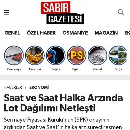
GENEL
Osmaniye Nöbetçi Eczaneler
GENEL
ÖZEL HABER
OSMANİYE
MAGAZİN
E
ÖZEL HABER
Osmaniye Hava Durumu
OSMANİYE
Osmaniye Trafik Yoğunluk Haritası
MAGAZİN
Süper Lig Puan Durumu ve Fikstür
Osmaniye
Ekonomi
Sağlık
Eğitim
Genel
Doğa
EKONOMİ
Tüm Manşetler
HABERLER
EKONOMI
Saat ve Saat Halka Arzında
SPOR
Son Dakika Haberleri
Lot Dağılımı Netleşti
RESMİ İLANLAR
Haber Arşivi
Sermaye Piyasası Kurulu'nun (SPK) onayının
ardından Saat ve Saat'in halka arz süreci resmen