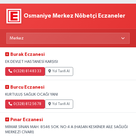
Osmaniye Merkez Nöbetçi Eczaneler
Burak Eczanesi
EK DEVLET HASTANESİ KARŞISI
0 (328) 814 83 33
Yol Tarifi Al
Burcu Eczanesi
KURTULUŞ SAĞLIK OCAĞI YANI
0 (328) 812 56 78
Yol Tarifi Al
Pınar Eczanesi
MİMAR SİNAN MAH. 8546 SOK. NO:4 A (HASAN KESKİNER AİLE SAĞLIĞI
MERKEZİ CİVARI)