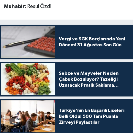
Muhabir:
Resul Özdil
Vergi ve SGK Borçlarında Yeni
Dönem! 31 Ağustos Son Gün
Sebze ve Meyveler Neden
Çabuk Bozuluyor? Tazeliği
Uzatacak Pratik Saklama
Yöntemleri
Türkiye’nin En Başarılı Liseleri
Belli Oldu! 500 Tam Puanla
Zirveyi Paylaştılar