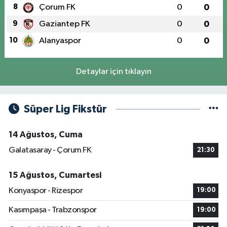
8
Çorum FK
0
0
9
Gaziantep FK
0
0
10
Alanyaspor
0
0
Detaylar için tıklayın
Süper Lig Fikstür
14 Ağustos, Cuma
Galatasaray - Çorum FK
21:30
15 Ağustos, Cumartesi
Konyaspor - Rizespor
19:00
Kasımpaşa - Trabzonspor
19:00