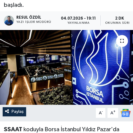
başladı.
RESUL ÖZDIL
04.07.2026 - 19:11
2 DK
YAZI İŞLERI MÜDÜRÜ
YAYINLANMA
OKUNMA SÜRES
Paylaş
-
+
A
A
SSAAT
koduyla Borsa İstanbul Yıldız Pazar'da