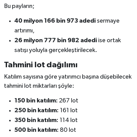
Bu payların;
40 milyon 166 bin 973 adedi
sermaye
artırımı,
26 milyon 777 bin 982 adedi
ise ortak
satışı yoluyla gerçekleştirilecek.
Tahmini lot dağılımı
Katılım sayısına göre yatırımcı başına düşebilecek
tahmini lot miktarları şöyle:
150 bin katılım:
267 lot
250 bin katılım:
161 lot
350 bin katılım:
114 lot
500 bin katılım:
80 lot