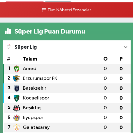
0 (328) 826 04 73
Yol Tarifi Al
Tüm Nöbetçi Eczaneler
Süper Lig Puan Durumu
Süper Lig
#
Takım
O
P
1
Amed
0
0
2
Erzurumspor FK
0
0
3
Başakşehir
0
0
4
Kocaelispor
0
0
5
Beşiktaş
0
0
6
Eyüpspor
0
0
7
Galatasaray
0
0