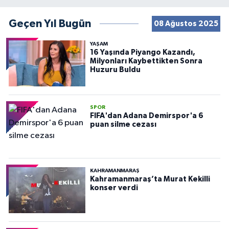
Geçen Yıl Bugün
08 Ağustos 2025
YAŞAM
16 Yaşında Piyango Kazandı,
Milyonları Kaybettikten Sonra
Huzuru Buldu
SPOR
FIFA'dan Adana Demirspor'a 6
puan silme cezası
KAHRAMANMARAŞ
Kahramanmaraş’ta Murat Kekilli
konser verdi