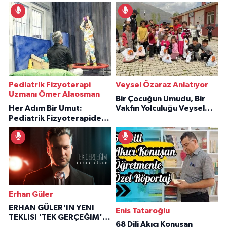
Pediatrik Fizyoterapi
Veysel Özaraz Anlatıyor
Uzmanı Ömer Alaosman
Bir Çocuğun Umudu, Bir
Her Adım Bir Umut:
Vakfın Yolculuğu Veysel
Pediatrik Fizyoterapiden
Özaraz Anlatıyor
İlham Veren Hikâyeler
Erhan Güler
ERHAN GÜLER'IN YENI
Enis Tataroğlu
TEKLISI 'TEK GERÇEĞIM'LE
68 Dili Akıcı Konuşan