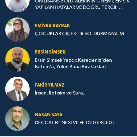
ÖN LİSANS BÖLÜMLERİNİN ÖNEMİ, EN SIK
YAPILAN HATALAR VE DOĞRU TERCİH
STRATEJİLERİ
EMIYRA BAYRAK
ÇOCUKLAR ÇİÇEKTİR SOLDURMAYALIM
ERSIN ŞIMŞEK
Ersin Şimşek Yazdı: Karadeniz’den
Batum’a, Yolun Bana Bıraktıkları
FAKIR YILMAZ
İnsan, İletişim ve Şura..
HASAN KAYA
DECCAL FİTNESİ VE FETÖ GERÇEĞİ