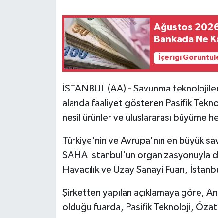
Ağustos 2026 
Bankada Ne K
İçeriği Görüntül
İSTANBUL (AA) - Savunma teknolojilerin
alanda faaliyet gösteren Pasifik Teknolo
nesil ürünler ve uluslararası büyüme h
Türkiye'nin ve Avrupa'nın en büyük sa
SAHA İstanbul'un organizasyonuyla 
Havacılık ve Uzay Sanayi Fuarı, İstan
Şirketten yapılan açıklamaya göre, Ana
olduğu fuarda, Pasifik Teknoloji, Özat