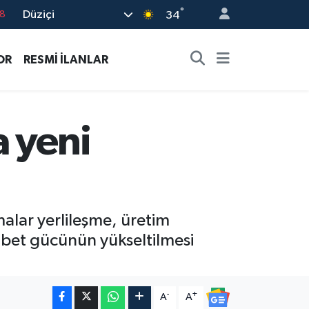
°
Düziçi
8
34
2
OR
RESMİ İLANLAR
8
3
4
a yeni
18
malar yerlileşme, üretim
ekabet gücünün yükseltilmesi
-
+
A
A