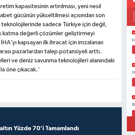
etim kapasitesinin artırılması, yeni nesil
ekabet gücünün yükseltilmesi açısından son
eknolojilerinde sadece Türkiye için değil,
ek katma değerli çözümler geliştirmeyi
D
HA'yı kapsayan ilk ihracat için imzalanan
rası pazarlardan talep potansiyeli arttı.
lleri ve deniz savunma teknolojileri alanındaki
la öne çıkacak.'
U
İ
altın Yüzde 70’i Tamamlandı