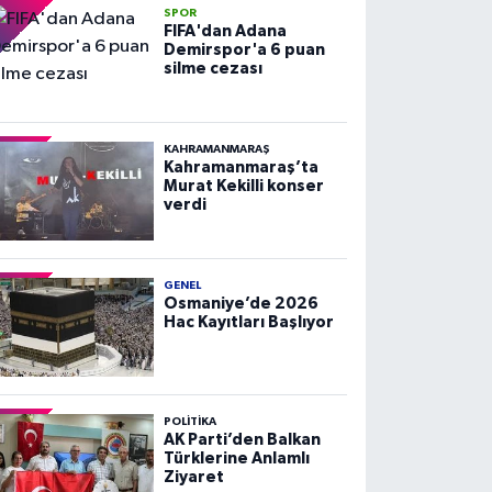
SPOR
FIFA'dan Adana
Demirspor'a 6 puan
silme cezası
KAHRAMANMARAŞ
Kahramanmaraş’ta
Murat Kekilli konser
verdi
GENEL
Osmaniye’de 2026
Hac Kayıtları Başlıyor
POLITIKA
AK Parti’den Balkan
Türklerine Anlamlı
Ziyaret