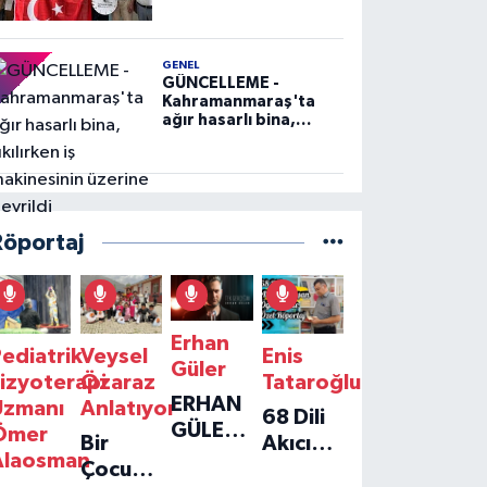
GENEL
GÜNCELLEME -
Kahramanmaraş'ta
ağır hasarlı bina,
yıkılırken iş
makinesinin üzerine
devrildi
Röportaj
Erhan
ediatrik
Veysel
Enis
Güler
izyoterapi
Özaraz
Tataroğlu
ERHAN
Uzmanı
Anlatıyor
68 Dili
GÜLER'IN
Ömer
Bir
Akıcı
YENI
Alaosman
Çocuğun
Konuşan
TEKLISI