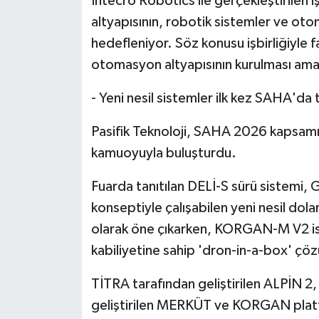
Intecro Robotics ile gerçekleştirilen 
altyapısının, robotik sistemler ve oto
hedefleniyor. Söz konusu işbirliğiyle f
otomasyon altyapısının kurulması ama
- Yeni nesil sistemler ilk kez SAHA'da t
Pasifik Teknoloji, SAHA 2026 kapsamınd
kamuoyuyla buluşturdu.
Fuarda tanıtılan DELİ-S sürü sistemi,
konseptiyle çalışabilen yeni nesil dol
olarak öne çıkarken, KORGAN-M V2 ise
kabiliyetine sahip 'dron-in-a-box' çöz
TİTRA tarafından geliştirilen ALPİN 
geliştirilen MERKÜT ve KORGAN platfo