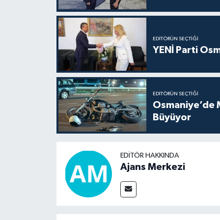
EDITÖRÜN SEÇTIĞI
YENİ Parti Osm
EDITÖRÜN SEÇTIĞI
Osmaniye’de Mo
Büyüyor
EDITÖR HAKKINDA
Ajans Merkezi