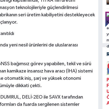
işbirliği kapsamında, TİTRA'nın üretim
masyon teknolojileriyle güçlendirilmesi
abrikanın seri üretim kabiliyetini destekleyecek
çlanıyor.
anıtıldı
a yeni nesil ürünlerini de uluslararası
 GNSS bağımsız görev yapabilen, tekil ve sürü
anan kamikaze insansız hava aracı (İHA) sistemi
 otomatik iniş, şarj ve yüksek otonomi
P
ümüyle dikkati çekti.
F
2, DUMRUL, DELİ-2EO ile SAVX tarafından
rmları da fuarda sergilenen sistemler