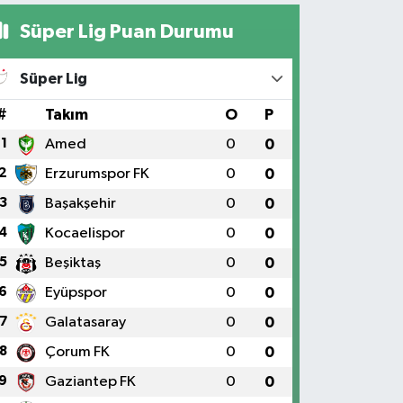
Süper Lig Puan Durumu
Süper Lig
#
Takım
O
P
1
Amed
0
0
2
Erzurumspor FK
0
0
3
Başakşehir
0
0
4
Kocaelispor
0
0
5
Beşiktaş
0
0
6
Eyüpspor
0
0
7
Galatasaray
0
0
8
Çorum FK
0
0
9
Gaziantep FK
0
0