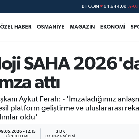
DOLAR
47,7436
%0.1
EURO
55,2510
%0.3
ÖZEL HABER
OSMANİYE
MAGAZİN
EKONOMİ
SP
STERLİN
64,4811
%0.3
GRAM ALTIN
6660.55
%0.0
BİST100
13.779
%-1
oloji SAHA 2026'd
BITCOIN
64.944,08
%-0.
mza attı
Başkanı Aykut Ferah: - 'İmzaladığımız anlaş
nesil platform geliştirme ve uluslararası r
ımlar oldu'
09.05.2026 - 12:15
3 DK
GÜNCELLEME
OKUNMA SÜRESI