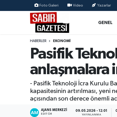
Foto Galeri
Video
Yazarlar
GENEL
Osmaniye Nöbetçi Eczaneler
GENEL
ÖZEL HABER
Osmaniye Hava Durumu
HABERLER
EKONOMI
OSMANİYE
Osmaniye Trafik Yoğunluk Haritası
Pasifik Tekn
MAGAZİN
Süper Lig Puan Durumu ve Fikstür
anlaşmalara i
EKONOMİ
Tüm Manşetler
- Pasifik Teknoloji İcra Kurulu 
SPOR
Son Dakika Haberleri
kapasitesinin artırılması, yeni 
açısından son derece önemli ad
RESMİ İLANLAR
Haber Arşivi
AJANS MERKEZI
09.05.2026 - 12:01
EDITÖR
YAYINLANMA