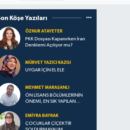
Son Köşe Yazıları
ÖZNUR ATAYETER
PKK Dosyası Kapanırken İran
Denklemi Açılıyor mu?
MÜRVET YAZICI KAZGI
UYGAR İÇİN EL ELE
MEHMET MARAŞANLI
ÖN LİSANS BÖLÜMLERİNİN
ÖNEMİ, EN SIK YAPILAN
HATALAR VE DOĞRU TERCİH
STRATEJİLERİ
EMIYRA BAYRAK
ÇOCUKLAR ÇİÇEKTİR
SOLDURMAYALIM