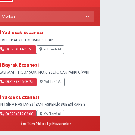
Yediocak Eczanesi
EVLET BAHÇELİ BULVARI 3.ETAP
0 (328) 814 20 51
Yol Tarifi Al
Bayrak Eczanesi
LAŞI MAH. 11507 SOK. NO:6 YEDİOCAK PARKI CİVARI
0 (328) 825 08 25
Yol Tarifi Al
Yüksek Eczanesi
BN-İ SİNA HASTANESİ YANI,ASKERLİK ŞUBESİ KARŞISI
0 (328) 812 02 00
Yol Tarifi Al
Tüm Nöbetçi Eczaneler