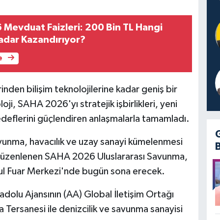
Mevduat Faizleri: 200 Bin TL Hangi
adar Kazandırıyor?
e
den bilişim teknolojilerine kadar geniş bir
ji, SAHA 2026'yı stratejik işbirlikleri, yeni
edeflerini güçlendiren anlaşmalarla tamamladı.
vunma, havacılık ve uzay sanayi kümelenmesi
düzenlenen SAHA 2026 Uluslararası Savunma,
bul Fuar Merkezi'nde bugün sona erecek.
dolu Ajansının (AA) Global İletişim Ortağı
a Tersanesi ile denizcilik ve savunma sanayisi