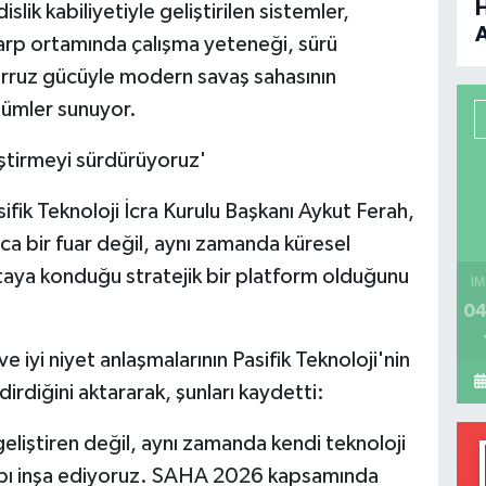
lik kabiliyetiyle geliştirilen sistemler,
arp ortamında çalışma yeteneği, sürü
B
aarruz gücüyle modern savaş sahasının
zümler sunuyor.
P
ştirmeyi sürdürüyoruz'
ifik Teknoloji İcra Kurulu Başkanı Aykut Ferah,
H
ca bir fuar değil, aynı zamanda küresel
aya konduğu stratejik bir platform olduğunu
İM
04
ve iyi niyet anlaşmalarının Pasifik Teknoloji'nin
dirdiğini aktararak, şunları kaydetti:
 geliştiren değil, aynı zamanda kendi teknoloji
yapı inşa ediyoruz. SAHA 2026 kapsamında