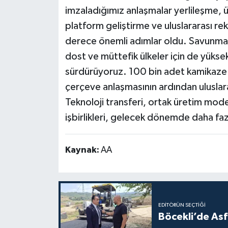
imzaladığımız anlaşmalar yerlileşme, ür
platform geliştirme ve uluslararası r
derece önemli adımlar oldu. Savunma t
dost ve müttefik ülkeler için de yüks
sürdürüyoruz. 100 bin adet kamikaze İ
çerçeve anlaşmasının ardından uluslara
Teknoloji transferi, ortak üretim mode
işbirlikleri, gelecek dönemde daha faz
Kaynak:
AA
EDITÖRÜN SEÇTIĞI
Böcekli’de Asf