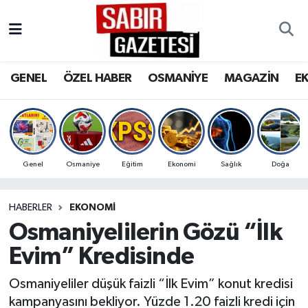
GENEL
Osmaniye Nöbetçi Eczaneler
GENEL
ÖZEL HABER
OSMANİYE
MAGAZİN
E
ÖZEL HABER
Osmaniye Hava Durumu
OSMANİYE
Osmaniye Trafik Yoğunluk Haritası
MAGAZİN
Süper Lig Puan Durumu ve Fikstür
Genel
Osmaniye
Eğitim
Ekonomi
Sağlık
Doğa
EKONOMİ
Tüm Manşetler
HABERLER
EKONOMI
Osmaniyelilerin Gözü “İlk
SPOR
Son Dakika Haberleri
Evim” Kredisinde
RESMİ İLANLAR
Haber Arşivi
Osmaniyeliler düşük faizli “İlk Evim” konut kredisi
kampanyasını bekliyor. Yüzde 1.20 faizli kredi için