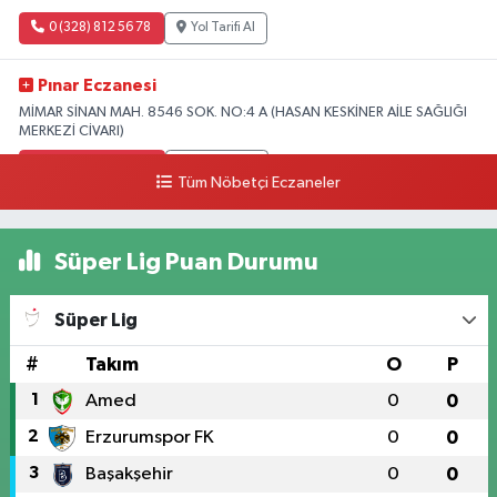
0 (328) 812 56 78
Yol Tarifi Al
Pınar Eczanesi
MİMAR SİNAN MAH. 8546 SOK. NO:4 A (HASAN KESKİNER AİLE SAĞLIĞI
MERKEZİ CİVARI)
0 (328) 826 04 73
Yol Tarifi Al
Tüm Nöbetçi Eczaneler
Süper Lig Puan Durumu
Süper Lig
#
Takım
O
P
1
Amed
0
0
2
Erzurumspor FK
0
0
3
Başakşehir
0
0