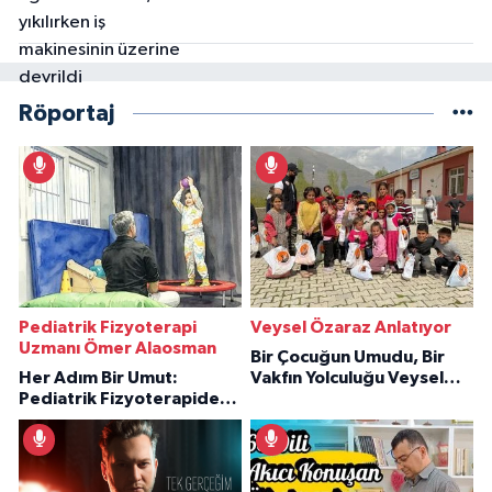
Röportaj
Pediatrik Fizyoterapi
Veysel Özaraz Anlatıyor
Uzmanı Ömer Alaosman
Bir Çocuğun Umudu, Bir
Her Adım Bir Umut:
Vakfın Yolculuğu Veysel
Pediatrik Fizyoterapiden
Özaraz Anlatıyor
İlham Veren Hikâyeler