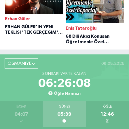
Erhan Güler
ERHAN GÜLER'IN YENI
Enis Tataroğlu
TEKLISI 'TEK GERÇEĞIM'LE
68 Dili Akıcı Konuşan
BÜYÜK DÖNÜŞÜ
Öğretmenle Özel
Röportaj
OSMANİYE
08.08.2026
SONRAKI VAKTE KALAN
06:26:07
Öğle Namazı
İMSAK
GÜNEŞ
ÖĞLE
04:07
05:39
12:46