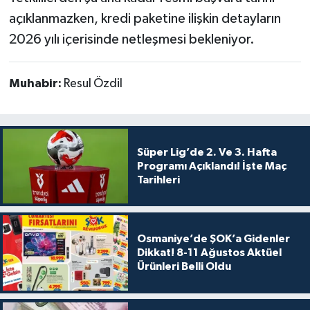
açıklanmazken, kredi paketine ilişkin detayların
2026 yılı içerisinde netleşmesi bekleniyor.
Muhabir:
Resul Özdil
Süper Lig’de 2. Ve 3. Hafta
Programı Açıklandı! İşte Maç
Tarihleri
Osmaniye’de ŞOK’a Gidenler
Dikkat! 8-11 Ağustos Aktüel
Ürünleri Belli Oldu