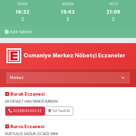
İKINDI
AKŞAM
YATSI
16:32
19:43
21:09
Aylık Vakitler
Osmaniye Merkez Nöbetçi Eczaneler
Burak Eczanesi
EK DEVLET HASTANESİ KARŞISI
0 (328) 814 83 33
Yol Tarifi Al
Burcu Eczanesi
KURTULUŞ SAĞLIK OCAĞI YANI