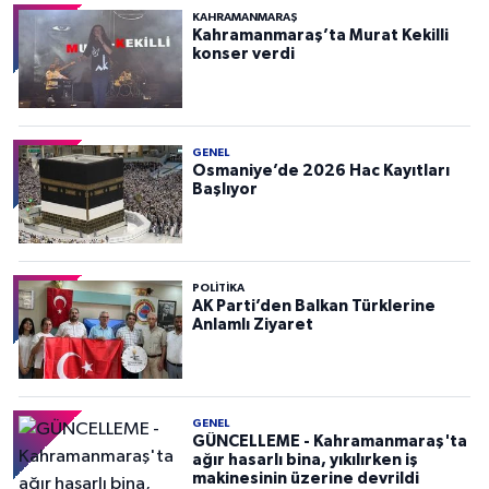
KAHRAMANMARAŞ
Kahramanmaraş’ta Murat Kekilli
konser verdi
GENEL
Osmaniye’de 2026 Hac Kayıtları
Başlıyor
POLITIKA
AK Parti’den Balkan Türklerine
Anlamlı Ziyaret
GENEL
GÜNCELLEME - Kahramanmaraş'ta
ağır hasarlı bina, yıkılırken iş
makinesinin üzerine devrildi