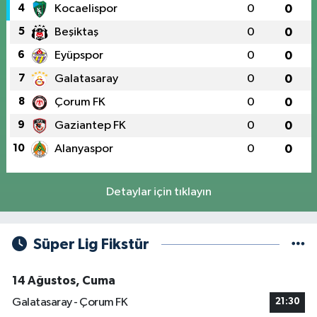
4
Kocaelispor
0
0
5
Beşiktaş
0
0
6
Eyüpspor
0
0
7
Galatasaray
0
0
8
Çorum FK
0
0
9
Gaziantep FK
0
0
10
Alanyaspor
0
0
Detaylar için tıklayın
Süper Lig Fikstür
14 Ağustos, Cuma
Galatasaray - Çorum FK
21:30