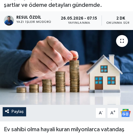
şartlar ve ödeme detayları gündemde.
RESUL ÖZDIL
26.05.2026 - 07:15
2 DK
YAZI İŞLERI MÜDÜRÜ
YAYINLANMA
OKUNMA SÜRES
Paylaş
-
+
A
A
Ev sahibi olma hayali kuran milyonlarca vatandaş