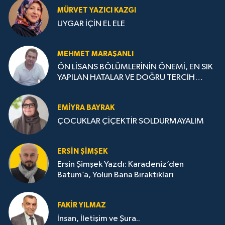
MÜRVET YAZICI KAZGI
UYGAR İÇİN EL ELE
MEHMET MARAŞANLI
ÖN LİSANS BÖLÜMLERİNİN ÖNEMİ, EN SIK
YAPILAN HATALAR VE DOĞRU TERCİH
STRATEJİLERİ
EMIYRA BAYRAK
ÇOCUKLAR ÇİÇEKTİR SOLDURMAYALIM
ERSIN ŞIMŞEK
Ersin Şimşek Yazdı: Karadeniz’den
Batum’a, Yolun Bana Bıraktıkları
FAKIR YILMAZ
İnsan, İletişim ve Şura..