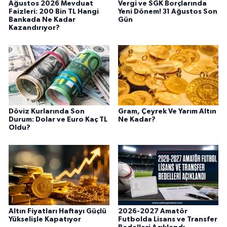
Ağustos 2026 Mevduat
Vergi ve SGK Borçlarında
Faizleri: 200 Bin TL Hangi
Yeni Dönem! 31 Ağustos Son
Bankada Ne Kadar
Gün
Kazandırıyor?
Döviz Kurlarında Son
Gram, Çeyrek Ve Yarım Altın
Durum: Dolar ve Euro Kaç TL
Ne Kadar?
Oldu?
Altın Fiyatları Haftayı Güçlü
2026-2027 Amatör
Yükselişle Kapatıyor
Futbolda Lisans ve Transfer