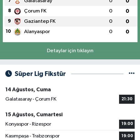
7
Galatasaray
0
0
8
Çorum FK
0
0
9
Gaziantep FK
0
0
10
Alanyaspor
0
0
Detaylar için tıklayın
Süper Lig Fikstür
14 Ağustos, Cuma
Galatasaray - Çorum FK
21:30
15 Ağustos, Cumartesi
Konyaspor - Rizespor
19:00
Kasımpaşa - Trabzonspor
19:00