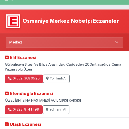
Osmaniye Merkez Nöbetçi Eczaneler
Elif Eczanesi
Gülbahçem Sitesi Ve Bilpa Arasındaki Caddeden 200mt aşağıda Cuma
Pazarı yolu Üzeri
0 (552) 308 06 26
Yol Tarifi Al
Efendioğlu Eczanesi
ÖZEL İBNİ SİNA HASTANESİ ACİL ÇIKIŞI KARŞISI
0 (328) 814 11 99
Yol Tarifi Al
Ulaşlı Eczanesi