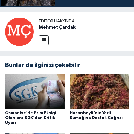
EDITÖR HAKKINDA
Mehmet Çardak
Bunlar da ilginizi çekebilir
Osmaniye’de Prim Eksiği
Hasanbeyli'nin Yerli
Olanlara SGK’dan Kritik
Sumağına Destek Çağrısı
Uyarı