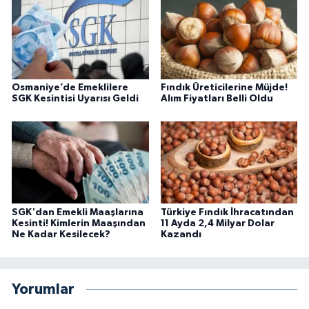
Osmaniye’de Emeklilere
Fındık Üreticilerine Müjde!
SGK Kesintisi Uyarısı Geldi
Alım Fiyatları Belli Oldu
SGK'dan Emekli Maaşlarına
Türkiye Fındık İhracatından
Kesinti! Kimlerin Maaşından
11 Ayda 2,4 Milyar Dolar
Ne Kadar Kesilecek?
Kazandı
Yorumlar