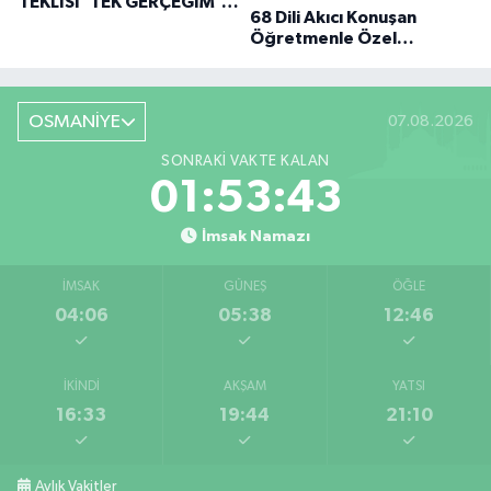
TEKLISI 'TEK GERÇEĞIM'LE
68 Dili Akıcı Konuşan
BÜYÜK DÖNÜŞÜ
Öğretmenle Özel
Röportaj
OSMANİYE
07.08.2026
SONRAKI VAKTE KALAN
01:53:43
İmsak Namazı
İMSAK
GÜNEŞ
ÖĞLE
04:06
05:38
12:46
İKINDI
AKŞAM
YATSI
16:33
19:44
21:10
Aylık Vakitler