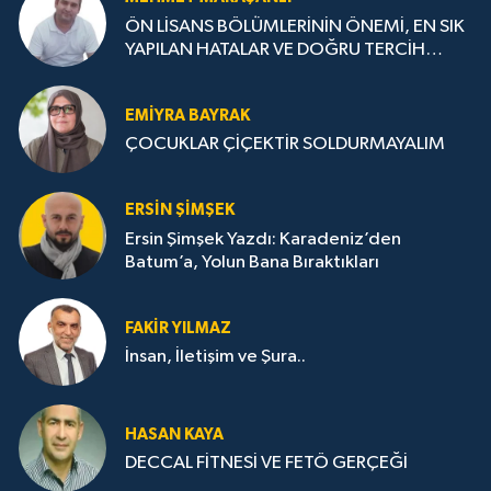
ÖN LİSANS BÖLÜMLERİNİN ÖNEMİ, EN SIK
YAPILAN HATALAR VE DOĞRU TERCİH
STRATEJİLERİ
EMIYRA BAYRAK
ÇOCUKLAR ÇİÇEKTİR SOLDURMAYALIM
ERSIN ŞIMŞEK
Ersin Şimşek Yazdı: Karadeniz’den
Batum’a, Yolun Bana Bıraktıkları
FAKIR YILMAZ
İnsan, İletişim ve Şura..
HASAN KAYA
DECCAL FİTNESİ VE FETÖ GERÇEĞİ