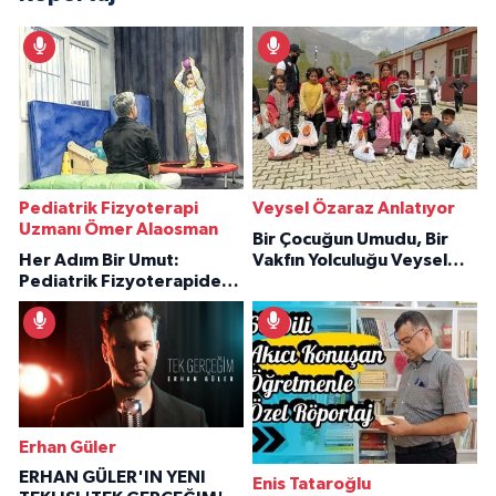
Pediatrik Fizyoterapi
Veysel Özaraz Anlatıyor
Uzmanı Ömer Alaosman
Bir Çocuğun Umudu, Bir
Her Adım Bir Umut:
Vakfın Yolculuğu Veysel
Pediatrik Fizyoterapiden
Özaraz Anlatıyor
İlham Veren Hikâyeler
Erhan Güler
ERHAN GÜLER'IN YENI
Enis Tataroğlu