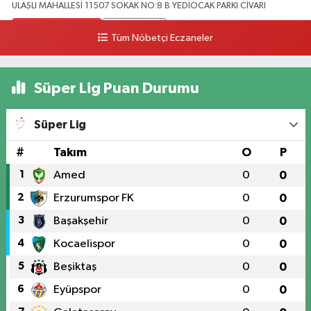
ULAŞLI MAHALLESİ 11507 SOKAK NO:8 B YEDİOCAK PARKI CİVARI
0 (546) 158 81 80
Yol Tarifi Al
Tüm Nöbetçi Eczaneler
Süper Lig Puan Durumu
Süper Lig
#
Takım
O
P
1
Amed
0
0
2
Erzurumspor FK
0
0
3
Başakşehir
0
0
4
Kocaelispor
0
0
5
Beşiktaş
0
0
6
Eyüpspor
0
0