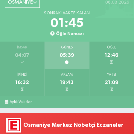
OSMANİYE
08.08.2026
SONRAKI VAKTE KALAN
01:43
Öğle Namazı
İMSAK
GÜNEŞ
ÖĞLE
04:07
05:39
12:46
İKINDI
AKŞAM
YATSI
16:32
19:43
21:09
Aylık Vakitler
Osmaniye Merkez Nöbetçi Eczaneler