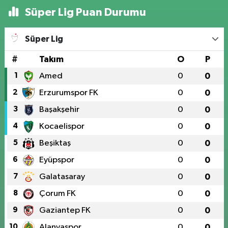
Süper Lig Puan Durumu
Süper Lig
#
Takım
O
P
1
Amed
0
0
2
Erzurumspor FK
0
0
3
Başakşehir
0
0
4
Kocaelispor
0
0
5
Beşiktaş
0
0
6
Eyüpspor
0
0
7
Galatasaray
0
0
8
Çorum FK
0
0
9
Gaziantep FK
0
0
10
Alanyaspor
0
0