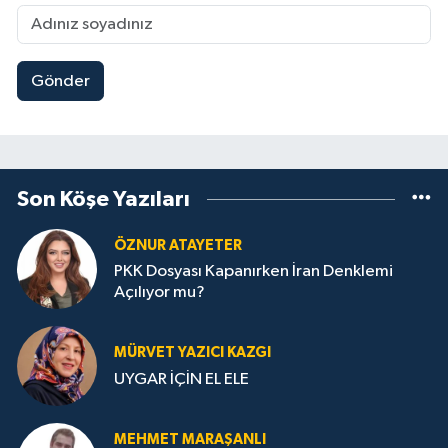
Gönder
Son Köşe Yazıları
ÖZNUR ATAYETER
PKK Dosyası Kapanırken İran Denklemi
Açılıyor mu?
MÜRVET YAZICI KAZGI
UYGAR İÇİN EL ELE
MEHMET MARAŞANLI