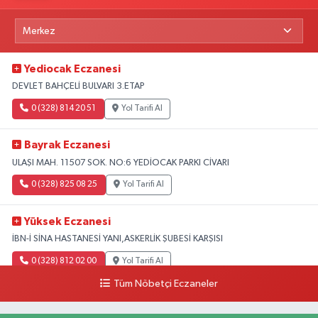
Yediocak Eczanesi
DEVLET BAHÇELİ BULVARI 3.ETAP
0 (328) 814 20 51
Yol Tarifi Al
Bayrak Eczanesi
ULAŞI MAH. 11507 SOK. NO:6 YEDİOCAK PARKI CİVARI
0 (328) 825 08 25
Yol Tarifi Al
Yüksek Eczanesi
İBN-İ SİNA HASTANESİ YANI,ASKERLİK ŞUBESİ KARŞISI
0 (328) 812 02 00
Yol Tarifi Al
Tüm Nöbetçi Eczaneler