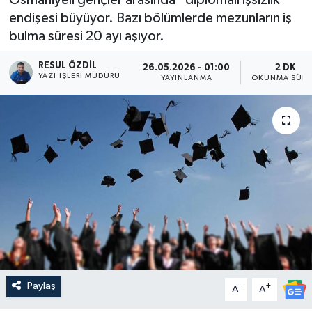
endişesi büyüyor. Bazı bölümlerde mezunların iş
bulma süresi 20 ayı aşıyor.
RESUL ÖZDIL
26.05.2026 - 01:00
2 DK
YAZI İŞLERI MÜDÜRÜ
YAYINLANMA
OKUNMA SÜRE
Paylaş
-
+
A
A