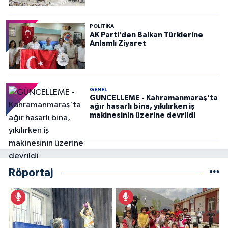
POLITIKA
AK Parti’den Balkan Türklerine
Anlamlı Ziyaret
GENEL
GÜNCELLEME - Kahramanmaraş'ta
ağır hasarlı bina, yıkılırken iş
makinesinin üzerine devrildi
Röportaj