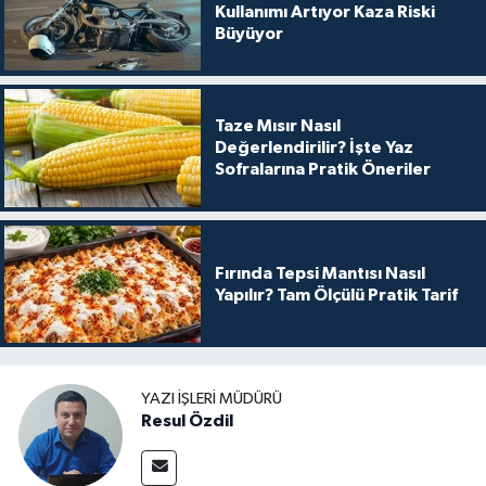
Kullanımı Artıyor Kaza Riski
Büyüyor
Taze Mısır Nasıl
Değerlendirilir? İşte Yaz
Sofralarına Pratik Öneriler
Fırında Tepsi Mantısı Nasıl
Yapılır? Tam Ölçülü Pratik Tarif
YAZI İŞLERI MÜDÜRÜ
Resul Özdil