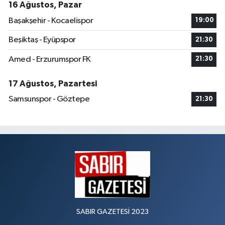
16 Ağustos, Pazar
Başakşehir - Kocaelispor
19:00
Beşiktaş - Eyüpspor
21:30
Amed - Erzurumspor FK
21:30
17 Ağustos, Pazartesi
Samsunspor - Göztepe
21:30
SABIR GAZETESİ 2023