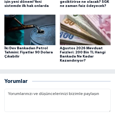
için yeni dönem! Yeni
geciktirirse ne olacak? SGK
sistemde ilk hak onlarda
ne zaman faiz ödeyecek?
İki Dev Bankadan Petrol
Ağustos 2026 Mevduat
Tahmini: Fiyatlar 90 Dolara
Faizleri: 200 Bin TL Hangi
Çıkabilir
Bankada Ne Kadar
Kazandırıyor?
Yorumlar