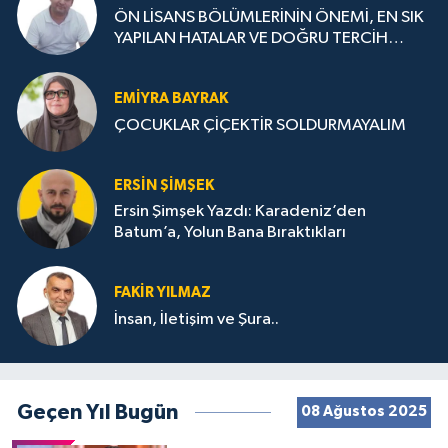
ÖN LİSANS BÖLÜMLERİNİN ÖNEMİ, EN SIK
YAPILAN HATALAR VE DOĞRU TERCİH
STRATEJİLERİ
EMIYRA BAYRAK
ÇOCUKLAR ÇİÇEKTİR SOLDURMAYALIM
ERSIN ŞIMŞEK
Ersin Şimşek Yazdı: Karadeniz’den
Batum’a, Yolun Bana Bıraktıkları
FAKIR YILMAZ
İnsan, İletişim ve Şura..
Geçen Yıl Bugün
08 Ağustos 2025