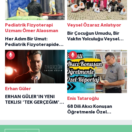
Pediatrik Fizyoterapi
Veysel Özaraz Anlatıyor
Uzmanı Ömer Alaosman
Bir Çocuğun Umudu, Bir
Her Adım Bir Umut:
Vakfın Yolculuğu Veysel
Pediatrik Fizyoterapiden
Özaraz Anlatıyor
İlham Veren Hikâyeler
Erhan Güler
ERHAN GÜLER'IN YENI
Enis Tataroğlu
TEKLISI 'TEK GERÇEĞIM'LE
68 Dili Akıcı Konuşan
BÜYÜK DÖNÜŞÜ
Öğretmenle Özel
Röportaj