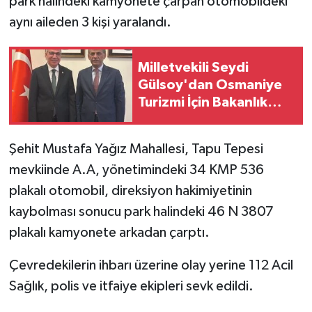
park halindeki kamyonete çarpan otomobildeki
aynı aileden 3 kişi yaralandı.
Milletvekili Seydi
Gülsoy'dan Osmaniye
Turizmi İçin Bakanlık
Ziyareti
Şehit Mustafa Yağız Mahallesi, Tapu Tepesi
mevkiinde A.A, yönetimindeki 34 KMP 536
plakalı otomobil, direksiyon hakimiyetinin
kaybolması sonucu park halindeki 46 N 3807
plakalı kamyonete arkadan çarptı.
Çevredekilerin ihbarı üzerine olay yerine 112 Acil
Sağlık, polis ve itfaiye ekipleri sevk edildi.