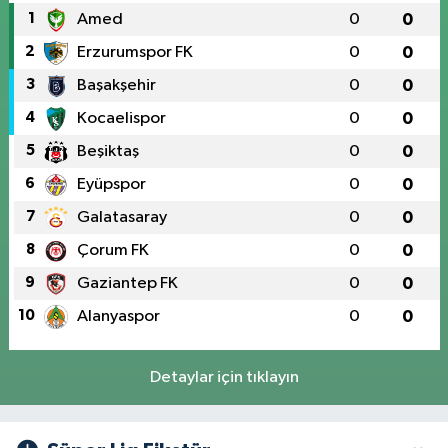
1
Amed
0
0
2
Erzurumspor FK
0
0
3
Başakşehir
0
0
4
Kocaelispor
0
0
5
Beşiktaş
0
0
6
Eyüpspor
0
0
7
Galatasaray
0
0
8
Çorum FK
0
0
9
Gaziantep FK
0
0
10
Alanyaspor
0
0
Detaylar için tıklayın