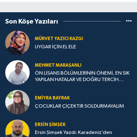
Son Köşe Yazıları
MÜRVET YAZICI KAZGI
UYGAR İÇİN EL ELE
MEHMET MARAŞANLI
ÖN LİSANS BÖLÜMLERİNİN ÖNEMİ, EN SIK
YAPILAN HATALAR VE DOĞRU TERCİH
STRATEJİLERİ
EMIYRA BAYRAK
ÇOCUKLAR ÇİÇEKTİR SOLDURMAYALIM
ERSIN ŞIMŞEK
Ersin Şimşek Yazdı: Karadeniz’den