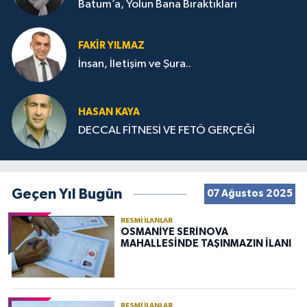
Batum’a, Yolun Bana Bıraktıkları
FAKIR YILMAZ
İnsan, İletişim ve Şura..
HASAN KAYA
DECCAL FİTNESİ VE FETÖ GERÇEĞİ
Geçen Yıl Bugün
07 Ağustos 2025
RESMI İLANLAR
OSMANİYE SERİNOVA
MAHALLESİNDE TAŞINMAZIN İLANI
RESMI İLANLAR