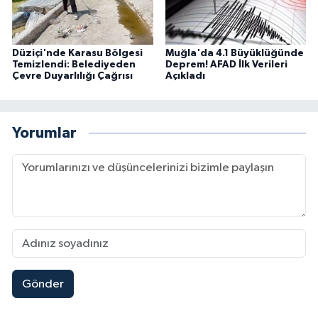
Düziçi'nde Karasu Bölgesi
Muğla'da 4.1 Büyüklüğünde
Temizlendi: Belediyeden
Deprem! AFAD İlk Verileri
Çevre Duyarlılığı Çağrısı
Açıkladı
Yorumlar
Gönder