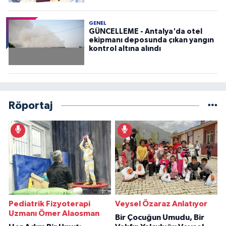
GENEL
GÜNCELLEME - Antalya'da otel
ekipmanı deposunda çıkan yangın
kontrol altına alındı
Röportaj
Pediatrik Fizyoterapi
Veysel Özaraz Anlatıyor
Uzmanı Ömer Alaosman
Bir Çocuğun Umudu, Bir