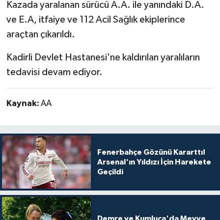
Kazada yaralanan sürücü A.A. ile yanındaki D.A.
ve E.A, itfaiye ve 112 Acil Sağlık ekiplerince
araçtan çıkarıldı.
Kadirli Devlet Hastanesi'ne kaldırılan yaralıların
tedavisi devam ediyor.
Kaynak:
AA
Fenerbahçe Gözünü Kararttı!
Arsenal'ın Yıldızı İçin Harekete
Geçildi
Demre ve Kumluca'da Meyve