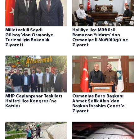
Milletvekili Seydi
Haliliye İlçe Müftüsü
Gülsoy'dan Osmaniye
Ramazan Yıldırım'dan
Turizmi İçin Bakanlık
Osmaniye İl Müftülüğü'ne
Ziyareti
Ziyaret
MHP Ceylanpınar Teşkilatı
Osmaniye Baro Başkanı
Halfeti İlçe Kongresi'ne
Ahmet Şefik Akın'dan
Katıldı
Başkan İbrahim Çenet'e
Ziyaret