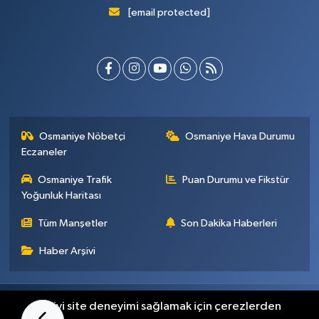
[email protected]
Osmaniye Nöbetçi
Osmaniye Hava Durumu
Eczaneler
Osmaniye Trafik
Puan Durumu ve Fikstür
Yoğunluk Haritası
Tüm Manşetler
Son Dakika Haberleri
Haber Arşivi
Künye
İletişim
Gizlilik Sözleşmesi
En iyi site deneyimi sağlamak için çerezlerden