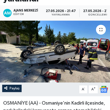
AJANS MERKEZI
27.05.2026 - 21:47
27.05.2026 - 21:
EDITÖR
YAYINLANMA
GÜNCELLEME
Paylaş
-
+
A
A
OSMANİYE (AA) - Osmaniye'nin Kadirli ilçesinde,