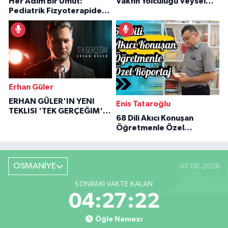
Her Adım Bir Umut:
Vakfın Yolculuğu Veysel
Pediatrik Fizyoterapiden
Özaraz Anlatıyor
İlham Veren Hikâyeler
Erhan Güler
ERHAN GÜLER'IN YENI
Enis Tataroğlu
TEKLISI 'TEK GERÇEĞIM'LE
68 Dili Akıcı Konuşan
BÜYÜK DÖNÜŞÜ
Öğretmenle Özel
Röportaj
OSMANİYE
07.08.2026
SONRAKI VAKTE KALAN
04:27:21
Öğle Namazı