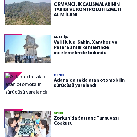
ORMANCILIK ÇALIŞMALARININ
TAKİBİ VE KONTROLÜ HİZMETİ
ALIM İLANI
ANTALIJA
Vali Hulusi Şahin, Xanthos ve
Patara antik kentlerinde
incelemelerde bulundu
GENEL
Adana'da takla atan otomobilin
sürücüsü yaralandı
SPOR
Zorkun’da Satranç Turnuvası
Coşkusu