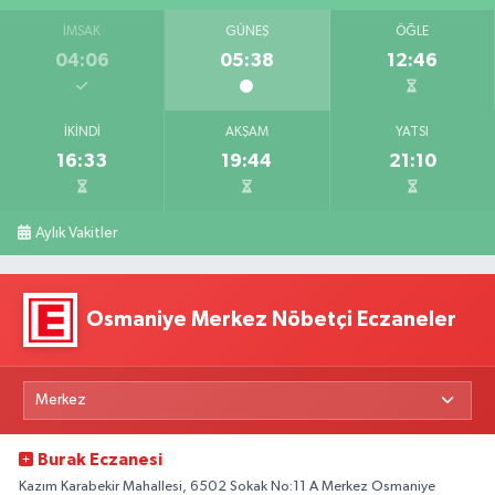
İMSAK
GÜNEŞ
ÖĞLE
04:06
05:38
12:46
İKINDI
AKŞAM
YATSI
16:33
19:44
21:10
Aylık Vakitler
Osmaniye Merkez Nöbetçi Eczaneler
Burak Eczanesi
Kazım Karabekir Mahallesi, 6502 Sokak No:11 A Merkez Osmaniye