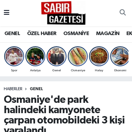
GENEL
Osmaniye Nöbetçi Eczaneler
GENEL
ÖZEL HABER
OSMANİYE
MAGAZİN
E
ÖZEL HABER
Osmaniye Hava Durumu
OSMANİYE
Osmaniye Trafik Yoğunluk Haritası
MAGAZİN
Süper Lig Puan Durumu ve Fikstür
Spor
Antalya
Genel
Osmaniye
Hatay
Ekonomi
EKONOMİ
Tüm Manşetler
HABERLER
GENEL
Osmaniye'de park
SPOR
Son Dakika Haberleri
halindeki kamyonete
RESMİ İLANLAR
Haber Arşivi
çarpan otomobildeki 3 kişi
yaralandı