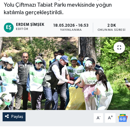
Yolu Çiftmazı Tabiat Parkı mevkisinde yoğun
katılımla gerçekleştirildi.
ERDEM ŞIMŞEK
18.05.2026 - 16:53
2 DK
EDITÖR
YAYINLANMA
OKUNMA SÜRESI
Paylaş
-
+
A
A