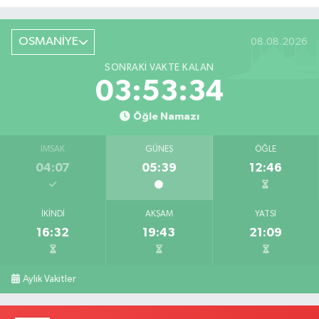
Röportaj
OSMANİYE
08.08.2026
SONRAKI VAKTE KALAN
03:53:32
Öğle Namazı
İMSAK
GÜNEŞ
ÖĞLE
04:07
05:39
12:46
İKINDI
AKŞAM
YATSI
16:32
19:43
21:09
Aylık Vakitler