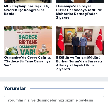
MHP Ceylanpınar Teşkilatı,
Osmaniye’de Sosyal
Siverek İlçe Kongresi’ne
Hizmetler Masaya Yatırıldı:
Katıldı
Muhtarlar Derneği’nden
Ziyaret
Osmaniye’de Çevre Çağrısı:
İl Kültür ve Turizm Müdürü
“Sadece Bir Tane Osmaniye
Burhan Torun’dan Başsavcı
Var”
Altınay’a Hayırlı Olsun
Ziyareti
Yorumlar