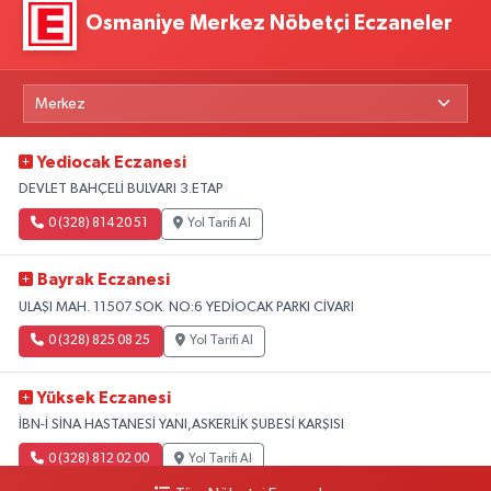
Osmaniye Merkez Nöbetçi Eczaneler
Yediocak Eczanesi
DEVLET BAHÇELİ BULVARI 3.ETAP
0 (328) 814 20 51
Yol Tarifi Al
Bayrak Eczanesi
ULAŞI MAH. 11507 SOK. NO:6 YEDİOCAK PARKI CİVARI
0 (328) 825 08 25
Yol Tarifi Al
Yüksek Eczanesi
İBN-İ SİNA HASTANESİ YANI,ASKERLİK ŞUBESİ KARŞISI
0 (328) 812 02 00
Yol Tarifi Al