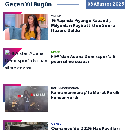
Geçen Yıl Bugün
08 Ağustos 2025
YAŞAM
16 Yaşında Piyango Kazandı,
Milyonları Kaybettikten Sonra
Huzuru Buldu
SPOR
FIFA'dan Adana Demirspor'a 6
puan silme cezası
KAHRAMANMARAŞ
Kahramanmaraş’ta Murat Kekilli
konser verdi
GENEL
Osmaniye’de 2026 Hac Kayıtları