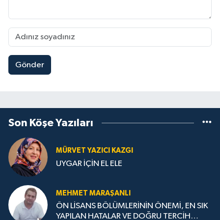
Gönder
Son Köşe Yazıları
MÜRVET YAZICI KAZGI
UYGAR İÇİN EL ELE
MEHMET MARAŞANLI
ÖN LİSANS BÖLÜMLERİNİN ÖNEMİ, EN SIK
YAPILAN HATALAR VE DOĞRU TERCİH