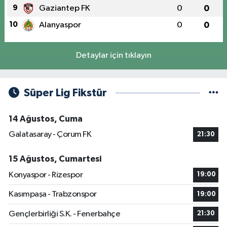
9
Gaziantep FK
0
0
10
Alanyaspor
0
0
Detaylar için tıklayın
Süper Lig Fikstür
14 Ağustos, Cuma
Galatasaray - Çorum FK
21:30
15 Ağustos, Cumartesi
Konyaspor - Rizespor
19:00
Kasımpaşa - Trabzonspor
19:00
Gençlerbirliği S.K. - Fenerbahçe
21:30