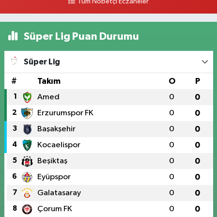
Tüm Nöbetçi Eczaneler
Süper Lig Puan Durumu
Süper Lig
#
Takım
O
P
1
Amed
0
0
2
Erzurumspor FK
0
0
3
Başakşehir
0
0
4
Kocaelispor
0
0
5
Beşiktaş
0
0
6
Eyüpspor
0
0
7
Galatasaray
0
0
8
Çorum FK
0
0