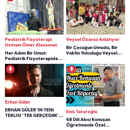
Pediatrik Fizyoterapi
Veysel Özaraz Anlatıyor
Uzmanı Ömer Alaosman
Bir Çocuğun Umudu, Bir
Her Adım Bir Umut:
Vakfın Yolculuğu Veysel
Pediatrik Fizyoterapiden
Özaraz Anlatıyor
İlham Veren Hikâyeler
Erhan Güler
ERHAN GÜLER'IN YENI
Enis Tataroğlu
TEKLISI 'TEK GERÇEĞIM'LE
68 Dili Akıcı Konuşan
BÜYÜK DÖNÜŞÜ
Öğretmenle Özel