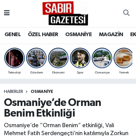
GENEL
Osmaniye Nöbetçi Eczaneler
GENEL
ÖZEL HABER
OSMANİYE
MAGAZİN
E
ÖZEL HABER
Osmaniye Hava Durumu
OSMANİYE
Osmaniye Trafik Yoğunluk Haritası
MAGAZİN
Süper Lig Puan Durumu ve Fikstür
Teknoloji
Gündem
Ekonomi
Spor
Osmaniye
Yemek
EKONOMİ
Tüm Manşetler
HABERLER
OSMANIYE
Osmaniye’de Orman
SPOR
Son Dakika Haberleri
Benim Etkinliği
RESMİ İLANLAR
Haber Arşivi
Osmaniye’de “Orman Benim” etkinliği, Vali
Mehmet Fatih Serdengeçti’nin katılımıyla Zorkun