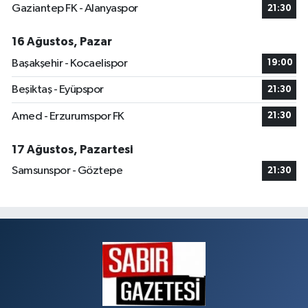
Gaziantep FK - Alanyaspor
21:30
16 Ağustos, Pazar
Başakşehir - Kocaelispor
19:00
Beşiktaş - Eyüpspor
21:30
Amed - Erzurumspor FK
21:30
17 Ağustos, Pazartesi
Samsunspor - Göztepe
21:30