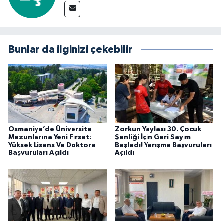
Bunlar da ilginizi çekebilir
Osmaniye’de Üniversite
Zorkun Yaylası 30. Çocuk
Mezunlarına Yeni Fırsat:
Şenliği İçin Geri Sayım
Yüksek Lisans Ve Doktora
Başladı! Yarışma Başvuruları
Başvuruları Açıldı
Açıldı