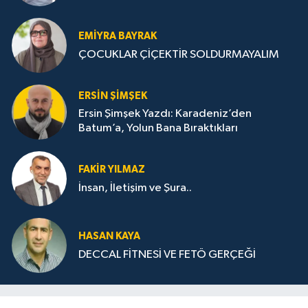
STRATEJİLERİ
EMIYRA BAYRAK
ÇOCUKLAR ÇİÇEKTİR SOLDURMAYALIM
ERSIN ŞIMŞEK
Ersin Şimşek Yazdı: Karadeniz’den
Batum’a, Yolun Bana Bıraktıkları
FAKIR YILMAZ
İnsan, İletişim ve Şura..
HASAN KAYA
DECCAL FİTNESİ VE FETÖ GERÇEĞİ