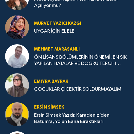
Açılıyor mu?
MÜRVET YAZICI KAZGI
UYGAR İÇİN EL ELE
MEHMET MARAŞANLI
ÖN LİSANS BÖLÜMLERİNİN ÖNEMİ, EN SIK
YAPILAN HATALAR VE DOĞRU TERCİH
STRATEJİLERİ
EMIYRA BAYRAK
ÇOCUKLAR ÇİÇEKTİR SOLDURMAYALIM
ERSIN ŞIMŞEK
Ersin Şimşek Yazdı: Karadeniz’den
Batum’a, Yolun Bana Bıraktıkları