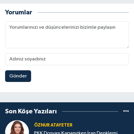
Yorumlar
Gönder
Son Köşe Yazıları
ÖZNUR ATAYETER
PKK Dosyası Kapanırken İran Denklemi