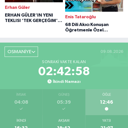
Erhan Güler
ERHAN GÜLER'IN YENI
Enis Tataroğlu
TEKLISI 'TEK GERÇEĞIM'LE
68 Dili Akıcı Konuşan
BÜYÜK DÖNÜŞÜ
Öğretmenle Özel
Röportaj
OSMANİYE
09.08.2026
SONRAKI VAKTE KALAN
02:42:57
İkindi Namazı
İMSAK
GÜNEŞ
ÖĞLE
04:08
05:39
12:46
İKINDI
AKŞAM
YATSI