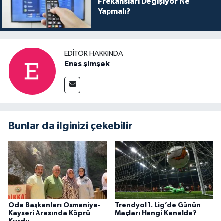
Frekansları Değişiyor Ne
Yapmalı?
EDITÖR HAKKINDA
Enes şimşek
Bunlar da ilginizi çekebilir
Oda Başkanları Osmaniye-
Trendyol 1. Lig’de Günün
Kayseri Arasında Köprü
Maçları Hangi Kanalda?
Kurdu