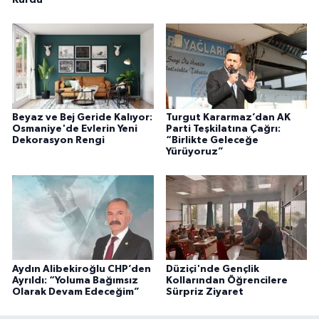
Beyaz ve Bej Geride Kalıyor:
Turgut Kararmaz’dan AK
Osmaniye'de Evlerin Yeni
Parti Teşkilatına Çağrı:
Dekorasyon Rengi
“Birlikte Geleceğe
Yürüyoruz”
Aydın Alibekiroğlu CHP’den
Düziçi'nde Gençlik
Ayrıldı: “Yoluma Bağımsız
Kollarından Öğrencilere
Olarak Devam Edeceğim”
Sürpriz Ziyaret