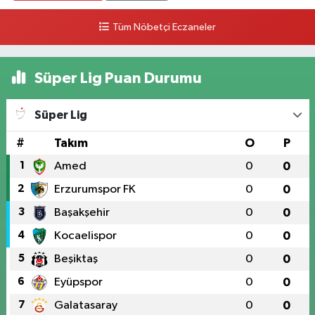
Tüm Nöbetçi Eczaneler
Süper Lig Puan Durumu
Süper Lig
#
Takım
O
P
1
Amed
0
0
2
Erzurumspor FK
0
0
3
Başakşehir
0
0
4
Kocaelispor
0
0
5
Beşiktaş
0
0
6
Eyüpspor
0
0
7
Galatasaray
0
0