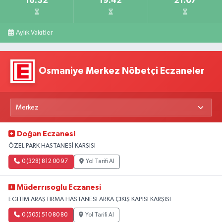
16:32
19:42
21:07
Aylık Vakitler
Osmaniye Merkez Nöbetçi Eczaneler
Doğan Eczanesi
ÖZEL PARK HASTANESİ KARŞISI
0 (328) 812 00 97
Yol Tarifi Al
Müderrısoglu Eczanesi
EĞİTİM ARAŞTIRMA HASTANESİ ARKA ÇIKIŞ KAPISI KARŞISI
0 (505) 510 80 80
Yol Tarifi Al