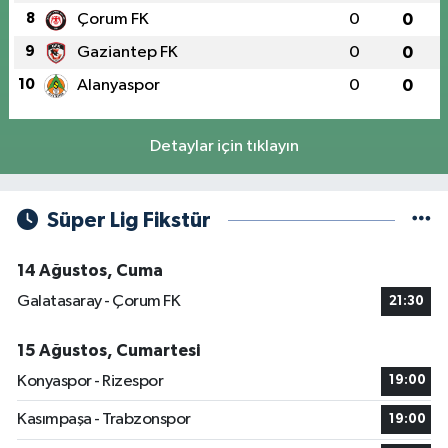
8
Çorum FK
0
0
9
Gaziantep FK
0
0
10
Alanyaspor
0
0
Detaylar için tıklayın
Süper Lig Fikstür
14 Ağustos, Cuma
Galatasaray - Çorum FK
21:30
15 Ağustos, Cumartesi
Konyaspor - Rizespor
19:00
Kasımpaşa - Trabzonspor
19:00