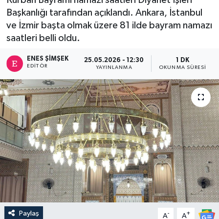
Başkanlığı tarafından açıklandı. Ankara, İstanbul
ve İzmir başta olmak üzere 81 ilde bayram namazı
saatleri belli oldu.
ENES ŞIMŞEK
25.05.2026 - 12:30
1 DK
EDITÖR
YAYINLANMA
OKUNMA SÜRESI
Paylaş
-
+
A
A