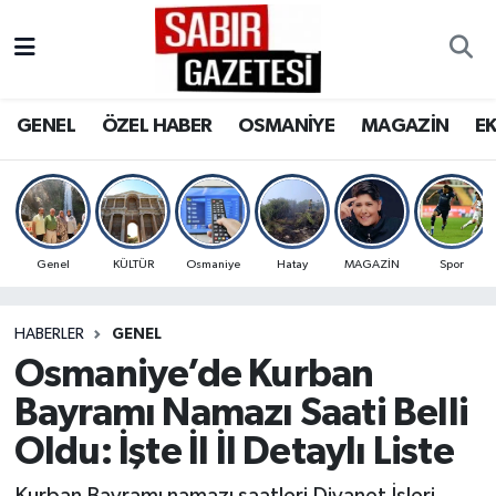
GENEL
Osmaniye Nöbetçi Eczaneler
GENEL
ÖZEL HABER
OSMANİYE
MAGAZİN
E
ÖZEL HABER
Osmaniye Hava Durumu
OSMANİYE
Osmaniye Trafik Yoğunluk Haritası
MAGAZİN
Süper Lig Puan Durumu ve Fikstür
Genel
KÜLTÜR
Osmaniye
Hatay
MAGAZİN
Spor
EKONOMİ
Tüm Manşetler
HABERLER
GENEL
Osmaniye’de Kurban
SPOR
Son Dakika Haberleri
Bayramı Namazı Saati Belli
RESMİ İLANLAR
Haber Arşivi
Oldu: İşte İl İl Detaylı Liste
Kurban Bayramı namazı saatleri Diyanet İşleri