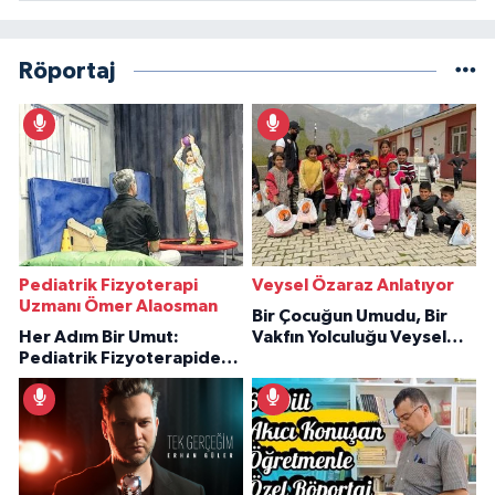
Röportaj
Pediatrik Fizyoterapi
Veysel Özaraz Anlatıyor
Uzmanı Ömer Alaosman
Bir Çocuğun Umudu, Bir
Her Adım Bir Umut:
Vakfın Yolculuğu Veysel
Pediatrik Fizyoterapiden
Özaraz Anlatıyor
İlham Veren Hikâyeler