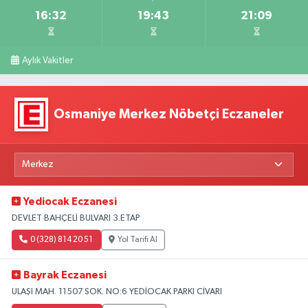
16:32
19:43
21:09
Aylık Vakitler
Osmaniye Merkez Nöbetçi Eczaneler
Yediocak Eczanesi
DEVLET BAHÇELİ BULVARI 3.ETAP
0 (328) 814 20 51
Yol Tarifi Al
Bayrak Eczanesi
ULAŞI MAH. 11507 SOK. NO:6 YEDİOCAK PARKI CİVARI