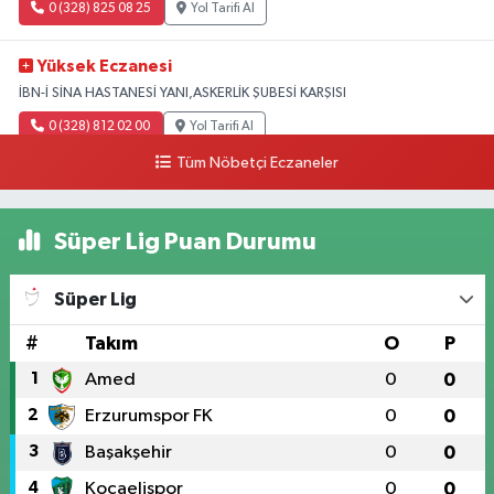
0 (328) 825 08 25
Yol Tarifi Al
Yüksek Eczanesi
İBN-İ SİNA HASTANESİ YANI,ASKERLİK ŞUBESİ KARŞISI
0 (328) 812 02 00
Yol Tarifi Al
Tüm Nöbetçi Eczaneler
Süper Lig Puan Durumu
Süper Lig
#
Takım
O
P
1
Amed
0
0
2
Erzurumspor FK
0
0
3
Başakşehir
0
0
4
Kocaelispor
0
0