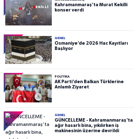
Kahramanmaraş’ta Murat Kekilli
konser verdi
GENEL
Osmaniye’de 2026 Hac Kayıtları
Başlıyor
POLITIKA
AK Parti’den Balkan Türklerine
Anlamlı Ziyaret
GENEL
GÜNCELLEME - Kahramanmaraş'ta
ağır hasarlı bina, yıkılırken iş
makinesinin üzerine devrildi