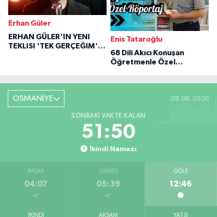
Erhan Güler
ERHAN GÜLER'IN YENI
Enis Tataroğlu
TEKLISI 'TEK GERÇEĞIM'LE
68 Dili Akıcı Konuşan
BÜYÜK DÖNÜŞÜ
Öğretmenle Özel
Röportaj
OSMANİYE
08.08.2026
SONRAKI VAKTE KALAN
51:49
İkindi Namazı
İMSAK
GÜNEŞ
ÖĞLE
04:07
05:39
12:46
İKINDI
AKŞAM
YATSI