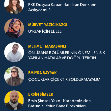
PKK Dosyası Kapanırken İran Denklemi
Açılıyor mu?
MÜRVET YAZICI KAZGI
UYGAR İÇİN EL ELE
MEHMET MARAŞANLI
ÖN LİSANS BÖLÜMLERİNİN ÖNEMİ, EN SIK
YAPILAN HATALAR VE DOĞRU TERCİH
STRATEJİLERİ
EMIYRA BAYRAK
ÇOCUKLAR ÇİÇEKTİR SOLDURMAYALIM
ERSIN ŞIMŞEK
Ersin Şimşek Yazdı: Karadeniz’den
Batum’a, Yolun Bana Bıraktıkları