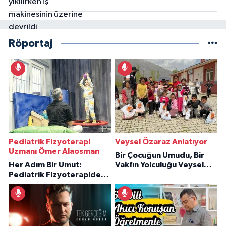
Röportaj
Pediatrik Fizyoterapi
Veysel Özaraz Anlatıyor
Uzmanı Ömer Alaosman
Bir Çocuğun Umudu, Bir
Her Adım Bir Umut:
Vakfın Yolculuğu Veysel
Pediatrik Fizyoterapiden
Özaraz Anlatıyor
İlham Veren Hikâyeler