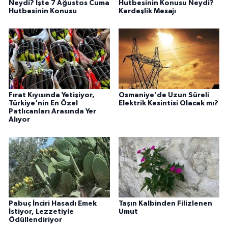
Neydi? İşte 7 Ağustos Cuma
Hutbesinin Konusu Neydi?
Hutbesinin Konusu
Kardeşlik Mesajı
Fırat Kıyısında Yetişiyor,
Osmaniye'de Uzun Süreli
Türkiye'nin En Özel
Elektrik Kesintisi Olacak mı?
Patlıcanları Arasında Yer
Alıyor
Pabuç İnciri Hasadı Emek
Taşın Kalbinden Filizlenen
İstiyor, Lezzetiyle
Umut
Ödüllendiriyor