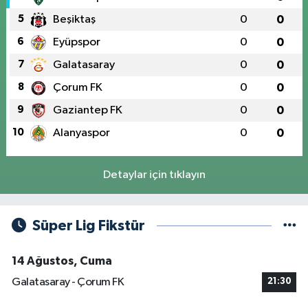
5
Beşiktaş
0
0
6
Eyüpspor
0
0
7
Galatasaray
0
0
8
Çorum FK
0
0
9
Gaziantep FK
0
0
10
Alanyaspor
0
0
Detaylar için tıklayın
Süper Lig Fikstür
14 Ağustos, Cuma
Galatasaray - Çorum FK
21:30