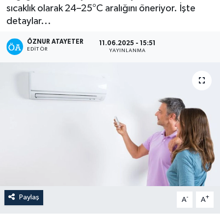
sıcaklık olarak 24–25°C aralığını öneriyor. İşte
detaylar...
ÖZNUR ATAYETER
11.06.2025 - 15:51
EDITÖR
YAYINLANMA
Paylaş
-
+
A
A