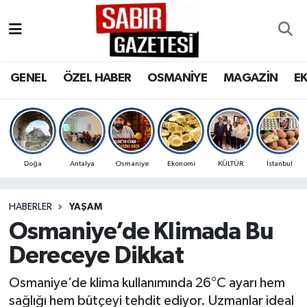
GENEL
Osmaniye Nöbetçi Eczaneler
GENEL
ÖZEL HABER
OSMANİYE
MAGAZİN
E
ÖZEL HABER
Osmaniye Hava Durumu
OSMANİYE
Osmaniye Trafik Yoğunluk Haritası
MAGAZİN
Süper Lig Puan Durumu ve Fikstür
Doğa
Antalya
Osmaniye
Ekonomi
KÜLTÜR
İstanbul
EKONOMİ
Tüm Manşetler
HABERLER
YAŞAM
Osmaniye’de Klimada Bu
SPOR
Son Dakika Haberleri
Dereceye Dikkat
RESMİ İLANLAR
Haber Arşivi
Osmaniye’de klima kullanımında 26°C ayarı hem
sağlığı hem bütçeyi tehdit ediyor. Uzmanlar ideal