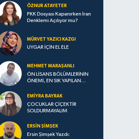
ÖZNUR ATAYETER
PKK Dosyası Kapanırken İran
Denklemi Açılıyor mu?
MÜRVET YAZICI KAZGI
UYGAR İÇİN EL ELE
MEHMET MARAŞANLI
ÖN LİSANS BÖLÜMLERİNİN
ÖNEMİ, EN SIK YAPILAN
HATALAR VE DOĞRU TERCİH
STRATEJİLERİ
EMIYRA BAYRAK
ÇOCUKLAR ÇİÇEKTİR
SOLDURMAYALIM
ERSIN ŞIMŞEK
Ersin Şimşek Yazdı: