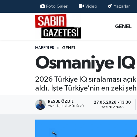
Foto Galeri
Video
Yazarlar
GENEL
Osmaniye Nöbetçi Eczaneler
GENEL
ÖZEL HABER
Osmaniye Hava Durumu
HABERLER
GENEL
OSMANİYE
Osmaniye Trafik Yoğunluk Haritası
Osmaniye IQ 
MAGAZİN
Süper Lig Puan Durumu ve Fikstür
2026 Türkiye IQ sıralaması açık
EKONOMİ
Tüm Manşetler
aldı. İşte Türkiye’nin en zeki şehir
SPOR
Son Dakika Haberleri
RESUL ÖZDIL
27.05.2026 - 13:30
YAZI İŞLERI MÜDÜRÜ
YAYINLANMA
RESMİ İLANLAR
Haber Arşivi