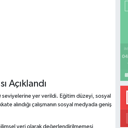
P
H
İM
04
sı Açıklandı
 seviyelerine yer verildi. Eğitim düzeyi, sosyal
dikkate alındığı çalışmanın sosyal medyada geniş
bilimsel veri olarak değerlendirilmemesi