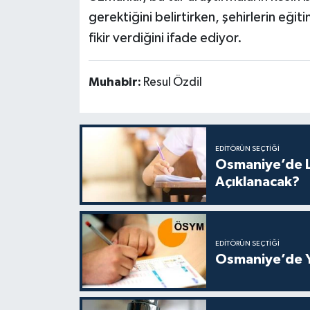
gerektiğini belirtirken, şehirlerin eğiti
fikir verdiğini ifade ediyor.
Muhabir:
Resul Özdil
EDITÖRÜN SEÇTIĞI
Osmaniye’de L
Açıklanacak?
EDITÖRÜN SEÇTIĞI
Osmaniye’de Y