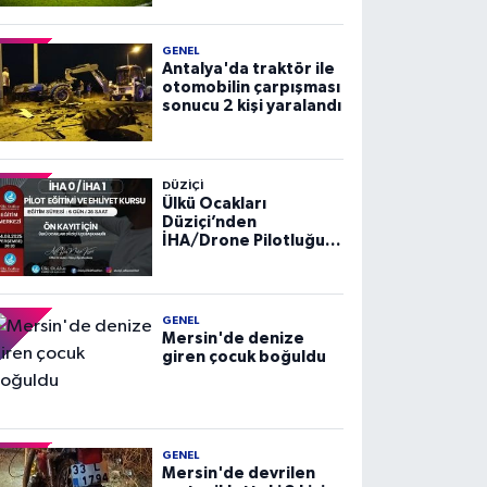
GENEL
Antalya'da traktör ile
otomobilin çarpışması
sonucu 2 kişi yaralandı
DÜZIÇI
Ülkü Ocakları
Düziçi’nden
İHA/Drone Pilotluğu
Eğitimi ve Ehliyet
Kursu
GENEL
Mersin'de denize
giren çocuk boğuldu
GENEL
Mersin'de devrilen