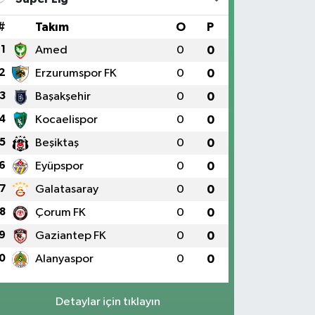
#
Takım
O
P
1
Amed
0
0
2
Erzurumspor FK
0
0
3
Başakşehir
0
0
4
Kocaelispor
0
0
5
Beşiktaş
0
0
6
Eyüpspor
0
0
7
Galatasaray
0
0
8
Çorum FK
0
0
9
Gaziantep FK
0
0
0
Alanyaspor
0
0
Detaylar için tıklayın