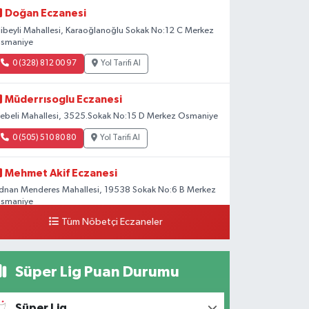
Doğan Eczanesi
libeyli Mahallesi, Karaoğlanoğlu Sokak No:12 C Merkez
smaniye
0 (328) 812 00 97
Yol Tarifi Al
Müderrısoglu Eczanesi
ebeli Mahallesi, 3525.Sokak No:15 D Merkez Osmaniye
0 (505) 510 80 80
Yol Tarifi Al
Mehmet Akif Eczanesi
dnan Menderes Mahallesi, 19538 Sokak No:6 B Merkez
smaniye
Tüm Nöbetçi Eczaneler
0 (328) 802 58 00
Yol Tarifi Al
Süper Lig Puan Durumu
Süper Lig