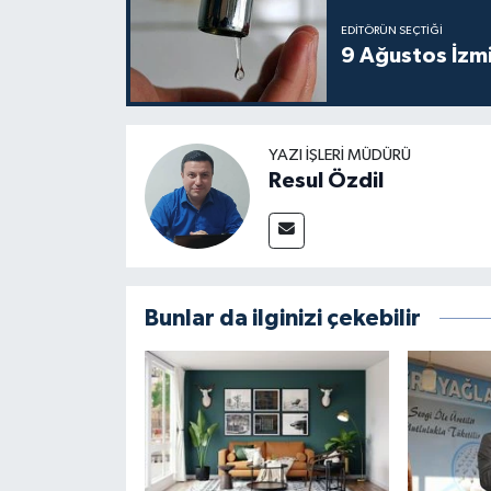
EDITÖRÜN SEÇTIĞI
9 Ağustos İzmi
YAZI İŞLERI MÜDÜRÜ
Resul Özdil
Bunlar da ilginizi çekebilir