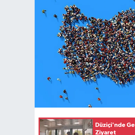
Düziçi'nde Ge
Ziyaret