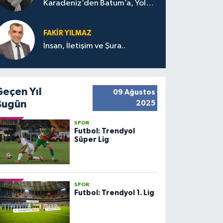
Karadeniz’den Batum’a, Yolun
Bana Bıraktıkları
FAKIR YILMAZ
İnsan, İletişim ve Şura..
Geçen Yıl
09 Ağustos
Bugün
2025
SPOR
Futbol: Trendyol
Süper Lig
SPOR
Futbol: Trendyol 1. Lig