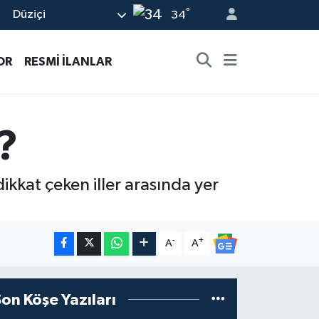
°
Düziçi
34
OR
RESMİ İLANLAR
?
kkat çeken iller arasında yer
-
+
A
A
Son Köşe Yazıları