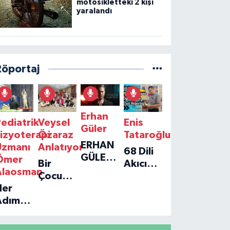
motosikletteki 2 kişi
yaralandı
Röportaj
Erhan
ediatrik
Veysel
Enis
Güler
izyoterapi
Özaraz
Tataroğlu
ERHAN
Uzmanı
Anlatıyor
68 Dili
GÜLER'IN
Ömer
Bir
Akıcı
YENI
Alaosman
Çocuğun
Konuşan
TEKLISI
Her
Umudu,
Öğretmenle
'TEK
Adım
Bir
Özel
GERÇEĞIM'LE
ir
Vakfın
Röportaj
BÜYÜK
Umut:
Yolculuğu