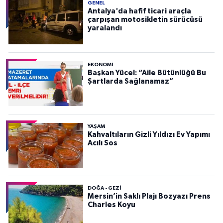
GENEL
Antalya'da hafif ticari araçla
çarpışan motosikletin sürücüsü
yaralandı
EKONOMI
Başkan Yücel: “Aile Bütünlüğü Bu
Şartlarda Sağlanamaz”
YAŞAM
Kahvaltıların Gizli Yıldızı Ev Yapımı
Acılı Sos
DOĞA - GEZI
Mersin’in Saklı Plajı Bozyazı Prens
Charles Koyu