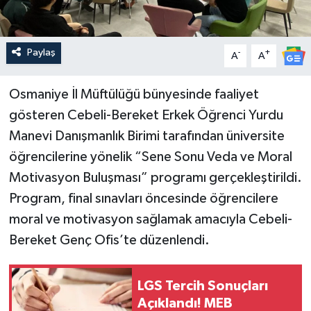
Paylaş
-
+
A
A
Osmaniye İl Müftülüğü bünyesinde faaliyet
gösteren Cebeli-Bereket Erkek Öğrenci Yurdu
Manevi Danışmanlık Birimi tarafından üniversite
öğrencilerine yönelik “Sene Sonu Veda ve Moral
Motivasyon Buluşması” programı gerçekleştirildi.
Program, final sınavları öncesinde öğrencilere
moral ve motivasyon sağlamak amacıyla Cebeli-
Bereket Genç Ofis’te düzenlendi.
LGS Tercih Sonuçları
Açıklandı! MEB