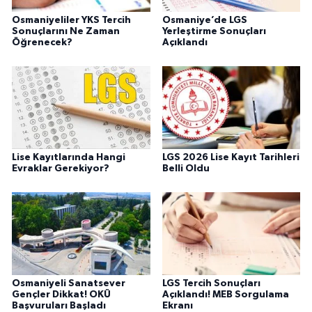
Osmaniyeliler YKS Tercih
Osmaniye’de LGS
Sonuçlarını Ne Zaman
Yerleştirme Sonuçları
Öğrenecek?
Açıklandı
Lise Kayıtlarında Hangi
LGS 2026 Lise Kayıt Tarihleri
Evraklar Gerekiyor?
Belli Oldu
Osmaniyeli Sanatsever
LGS Tercih Sonuçları
Gençler Dikkat! OKÜ
Açıklandı! MEB Sorgulama
Başvuruları Başladı
Ekranı