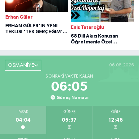
Erhan Güler
ERHAN GÜLER'IN YENI
Enis Tataroğlu
TEKLISI 'TEK GERÇEĞIM'LE
68 Dili Akıcı Konuşan
BÜYÜK DÖNÜŞÜ
Öğretmenle Özel
Röportaj
OSMANİYE
06.08.2026
SONRAKI VAKTE KALAN
06:03
Güneş Namazı
İMSAK
GÜNEŞ
ÖĞLE
04:04
05:37
12:46