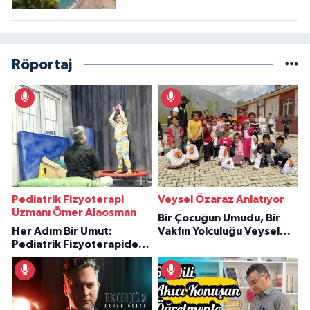
Röportaj
Pediatrik Fizyoterapi
Veysel Özaraz Anlatıyor
Uzmanı Ömer Alaosman
Bir Çocuğun Umudu, Bir
Her Adım Bir Umut:
Vakfın Yolculuğu Veysel
Pediatrik Fizyoterapiden
Özaraz Anlatıyor
İlham Veren Hikâyeler