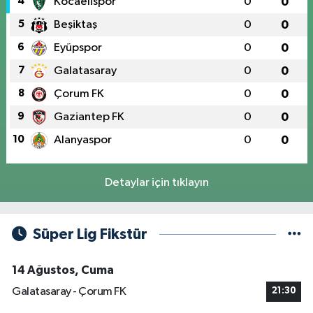
4
Kocaelispor
0
0
5
Beşiktaş
0
0
6
Eyüpspor
0
0
7
Galatasaray
0
0
8
Çorum FK
0
0
9
Gaziantep FK
0
0
10
Alanyaspor
0
0
Detaylar için tıklayın
Süper Lig Fikstür
14 Ağustos, Cuma
Galatasaray - Çorum FK
21:30