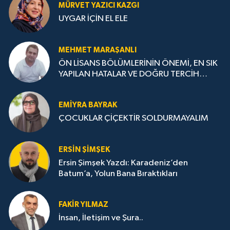
MÜRVET YAZICI KAZGI
UYGAR İÇİN EL ELE
MEHMET MARAŞANLI
ÖN LİSANS BÖLÜMLERİNİN ÖNEMİ, EN SIK
YAPILAN HATALAR VE DOĞRU TERCİH
STRATEJİLERİ
EMIYRA BAYRAK
ÇOCUKLAR ÇİÇEKTİR SOLDURMAYALIM
ERSIN ŞIMŞEK
Ersin Şimşek Yazdı: Karadeniz’den
Batum’a, Yolun Bana Bıraktıkları
FAKIR YILMAZ
İnsan, İletişim ve Şura..