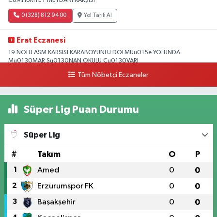
CUMHURİYET MEYDANI KARŞISI
0 (328) 812 94 00
Yol Tarifi Al
Erat Eczanesi
19 NOLU ASM KARSISI KARABOYUNLU DOLMUu015e YOLUNDA
Mu0130MAR Su0130NAN OKULU Cu0130VARI
Tüm Nöbetçi Eczaneler
0 (328) 825 39 39
Yol Tarifi Al
Süper Lig Puan Durumu
Süper Lig
#
Takım
O
P
1
Amed
0
0
2
Erzurumspor FK
0
0
3
Başakşehir
0
0