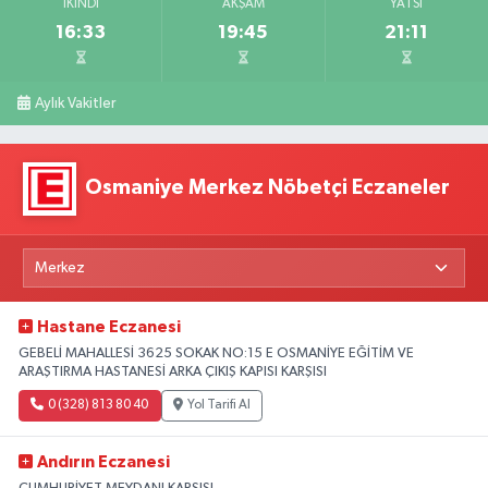
İKINDI
AKŞAM
YATSI
16:33
19:45
21:11
Aylık Vakitler
Osmaniye Merkez Nöbetçi Eczaneler
Hastane Eczanesi
GEBELİ MAHALLESİ 3625 SOKAK NO:15 E OSMANİYE EĞİTİM VE
ARAŞTIRMA HASTANESİ ARKA ÇIKIŞ KAPISI KARŞISI
0 (328) 813 80 40
Yol Tarifi Al
Andırın Eczanesi