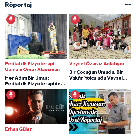
Röportaj
Pediatrik Fizyoterapi
Veysel Özaraz Anlatıyor
Uzmanı Ömer Alaosman
Bir Çocuğun Umudu, Bir
Her Adım Bir Umut:
Vakfın Yolculuğu Veysel
Pediatrik Fizyoterapiden
Özaraz Anlatıyor
İlham Veren Hikâyeler
Erhan Güler