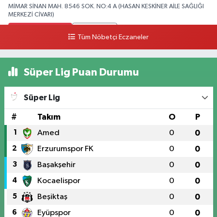
MİMAR SİNAN MAH. 8546 SOK. NO:4 A (HASAN KESKİNER AİLE SAĞLIĞI
MERKEZİ CİVARI)
0 (328) 826 04 73
Yol Tarifi Al
Tüm Nöbetçi Eczaneler
Süper Lig Puan Durumu
Süper Lig
#
Takım
O
P
1
Amed
0
0
2
Erzurumspor FK
0
0
3
Başakşehir
0
0
4
Kocaelispor
0
0
5
Beşiktaş
0
0
6
Eyüpspor
0
0