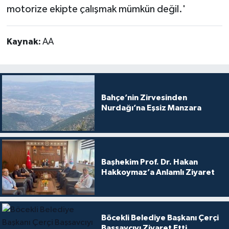
motorize ekipte çalışmak mümkün değil.'
Kaynak:
AA
Bahçe’nin Zirvesinden
Nurdağı’na Eşsiz Manzara
Başhekim Prof. Dr. Hakan
Hakkoymaz’a Anlamlı Ziyaret
Böcekli Belediye Başkanı Çerçi
Başsavcıyı Ziyaret Etti