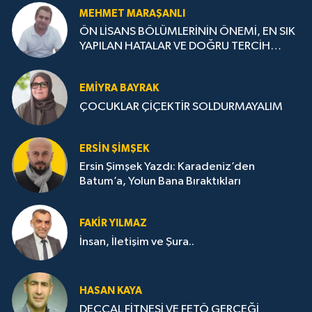
MEHMET MARAŞANLI
ÖN LİSANS BÖLÜMLERİNİN ÖNEMİ, EN SIK
YAPILAN HATALAR VE DOĞRU TERCİH
STRATEJİLERİ
EMIYRA BAYRAK
ÇOCUKLAR ÇİÇEKTİR SOLDURMAYALIM
ERSIN ŞIMŞEK
Ersin Şimşek Yazdı: Karadeniz’den
Batum’a, Yolun Bana Bıraktıkları
FAKIR YILMAZ
İnsan, İletişim ve Şura..
HASAN KAYA
DECCAL FİTNESİ VE FETÖ GERÇEĞİ