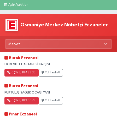
Aylık Vakitler
Osmaniye Merkez Nöbetçi Eczaneler
Burak Eczanesi
EK DEVLET HASTANESİ KARŞISI
0 (328) 814 83 33
Yol Tarifi Al
Burcu Eczanesi
KURTULUŞ SAĞLIK OCAĞI YANI
0 (328) 812 56 78
Yol Tarifi Al
Pınar Eczanesi