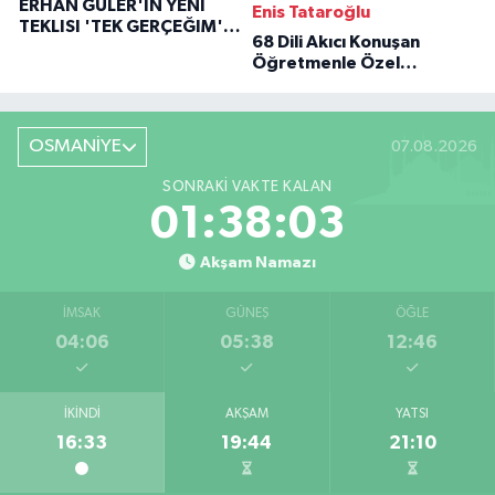
ERHAN GÜLER'IN YENI
Enis Tataroğlu
TEKLISI 'TEK GERÇEĞIM'LE
68 Dili Akıcı Konuşan
BÜYÜK DÖNÜŞÜ
Öğretmenle Özel
Röportaj
OSMANİYE
07.08.2026
SONRAKI VAKTE KALAN
01:38:02
Akşam Namazı
İMSAK
GÜNEŞ
ÖĞLE
04:06
05:38
12:46
İKINDI
AKŞAM
YATSI
16:33
19:44
21:10