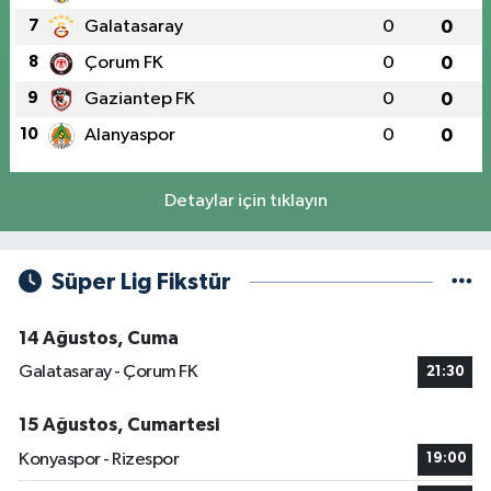
7
Galatasaray
0
0
8
Çorum FK
0
0
9
Gaziantep FK
0
0
10
Alanyaspor
0
0
Detaylar için tıklayın
Süper Lig Fikstür
14 Ağustos, Cuma
Galatasaray - Çorum FK
21:30
15 Ağustos, Cumartesi
Konyaspor - Rizespor
19:00