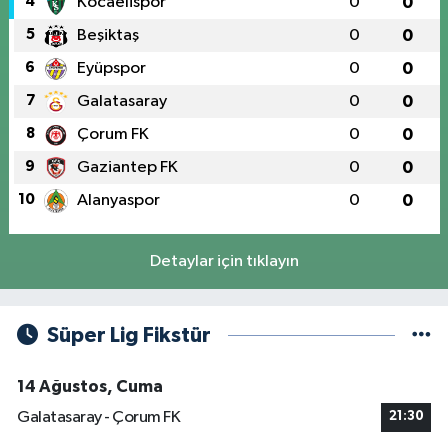
4
Kocaelispor
0
0
5
Beşiktaş
0
0
6
Eyüpspor
0
0
7
Galatasaray
0
0
8
Çorum FK
0
0
9
Gaziantep FK
0
0
10
Alanyaspor
0
0
Detaylar için tıklayın
Süper Lig Fikstür
14 Ağustos, Cuma
Galatasaray - Çorum FK
21:30