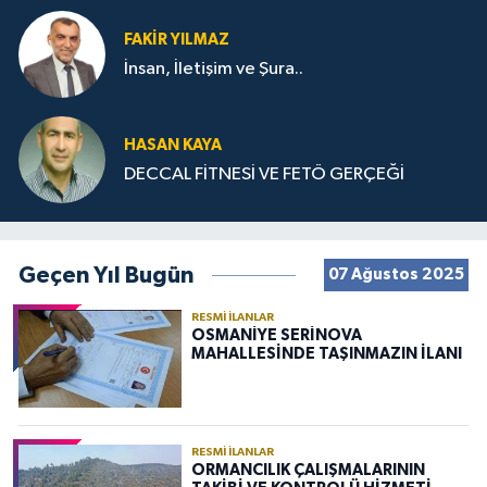
FAKIR YILMAZ
İnsan, İletişim ve Şura..
HASAN KAYA
DECCAL FİTNESİ VE FETÖ GERÇEĞİ
Geçen Yıl Bugün
07 Ağustos 2025
RESMI İLANLAR
OSMANİYE SERİNOVA
MAHALLESİNDE TAŞINMAZIN İLANI
RESMI İLANLAR
ORMANCILIK ÇALIŞMALARININ