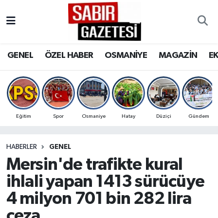
GENEL
Osmaniye Nöbetçi Eczaneler
GENEL
ÖZEL HABER
OSMANİYE
MAGAZİN
E
ÖZEL HABER
Osmaniye Hava Durumu
OSMANİYE
Osmaniye Trafik Yoğunluk Haritası
MAGAZİN
Süper Lig Puan Durumu ve Fikstür
Eğitim
Spor
Osmaniye
Hatay
Düziçi
Gündem
EKONOMİ
Tüm Manşetler
HABERLER
GENEL
Mersin'de trafikte kural
SPOR
Son Dakika Haberleri
ihlali yapan 1413 sürücüye
RESMİ İLANLAR
Haber Arşivi
4 milyon 701 bin 282 lira
ceza