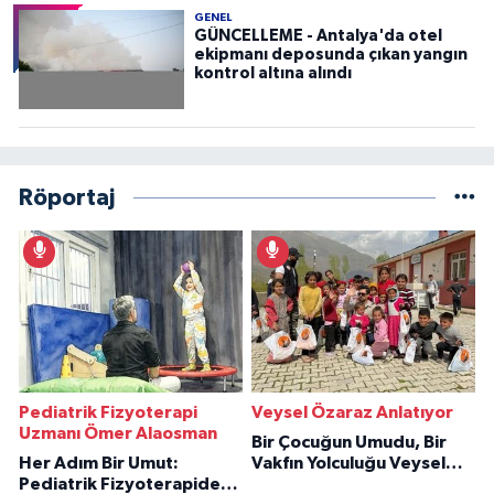
GENEL
GÜNCELLEME - Antalya'da otel
ekipmanı deposunda çıkan yangın
kontrol altına alındı
Röportaj
Pediatrik Fizyoterapi
Veysel Özaraz Anlatıyor
Uzmanı Ömer Alaosman
Bir Çocuğun Umudu, Bir
Her Adım Bir Umut:
Vakfın Yolculuğu Veysel
Pediatrik Fizyoterapiden
Özaraz Anlatıyor