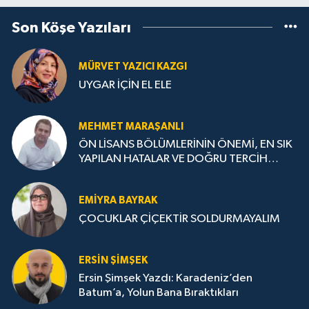
Son Köşe Yazıları
MÜRVET YAZICI KAZGI
UYGAR İÇİN EL ELE
MEHMET MARAŞANLI
ÖN LİSANS BÖLÜMLERİNİN ÖNEMİ, EN SIK
YAPILAN HATALAR VE DOĞRU TERCİH
STRATEJİLERİ
EMIYRA BAYRAK
ÇOCUKLAR ÇİÇEKTİR SOLDURMAYALIM
ERSIN ŞIMŞEK
Ersin Şimşek Yazdı: Karadeniz’den
Batum’a, Yolun Bana Bıraktıkları