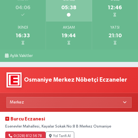
04:06
05:38
12:46
İKINDI
AKŞAM
YATSI
16:33
19:44
21:10
Aylık Vakitler
Osmaniye Merkez Nöbetçi Eczaneler
Burcu Eczanesi
Esenevler Mahallesi, Kayalar Sokak No:8 B Merkez Osmaniye
0 (328) 812 56 78
Yol Tarifi Al