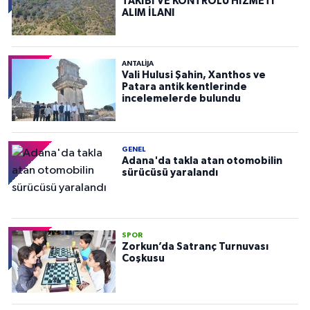
TAKİBİ VE KONTROLÜ HİZMETİ
ALIM İLANI
ANTALIJA
Vali Hulusi Şahin, Xanthos ve
Patara antik kentlerinde
incelemelerde bulundu
GENEL
Adana'da takla atan otomobilin
sürücüsü yaralandı
SPOR
Zorkun’da Satranç Turnuvası
Coşkusu