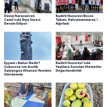
Düziçi Karacaören
Kadirli Huzurevi Bocce
Camii'nde İhya Süreci
Takımı, Kahramanmaraş'ı
Devam Ediyor
Ağırladı
Eyyam-ı Bahur Nedir?
Kadirli Huzurevi'nde
Çukurova'nın Asırlık
Yaşlılara Sunulan Hizmetler
Salyangoz Efsanesi Yeniden
Değerlendirildi
Gündemde