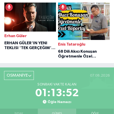
İlham Veren Hikâyeler
Erhan Güler
ERHAN GÜLER'IN YENI
Enis Tataroğlu
TEKLISI 'TEK GERÇEĞIM'LE
68 Dili Akıcı Konuşan
BÜYÜK DÖNÜŞÜ
Öğretmenle Özel
Röportaj
OSMANİYE
07.08.2026
SONRAKI VAKTE KALAN
01:13:51
Öğle Namazı
İMSAK
GÜNEŞ
ÖĞLE