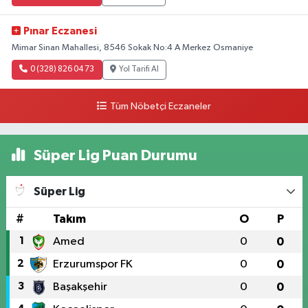
Pınar Eczanesi
Mimar Sinan Mahallesi, 8546 Sokak No:4 A Merkez Osmaniye
0 (328) 826 04 73
Yol Tarifi Al
Tüm Nöbetçi Eczaneler
Süper Lig Puan Durumu
Süper Lig
#
Takım
O
P
1
Amed
0
0
2
Erzurumspor FK
0
0
3
Başakşehir
0
0