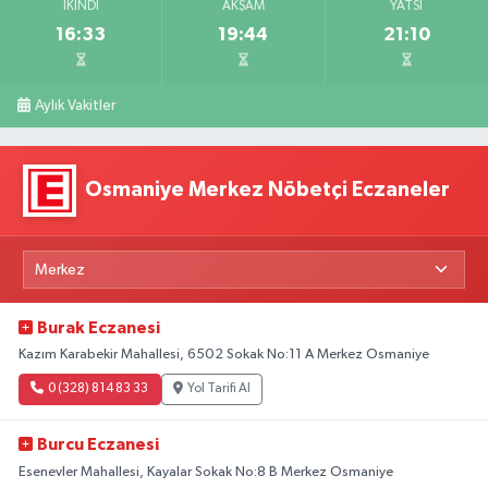
İKINDI
AKŞAM
YATSI
16:33
19:44
21:10
Aylık Vakitler
Osmaniye Merkez Nöbetçi Eczaneler
Burak Eczanesi
Kazım Karabekir Mahallesi, 6502 Sokak No:11 A Merkez Osmaniye
0 (328) 814 83 33
Yol Tarifi Al
Burcu Eczanesi
Esenevler Mahallesi, Kayalar Sokak No:8 B Merkez Osmaniye