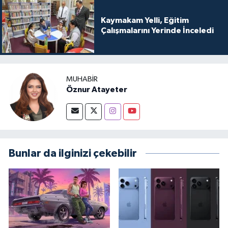
Kaymakam Yelli, Eğitim
Çalışmalarını Yerinde İnceledi
MUHABIR
Öznur Atayeter
Bunlar da ilginizi çekebilir