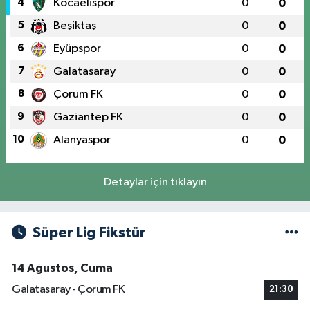
4
Kocaelispor
0
0
5
Beşiktaş
0
0
6
Eyüpspor
0
0
7
Galatasaray
0
0
8
Çorum FK
0
0
9
Gaziantep FK
0
0
10
Alanyaspor
0
0
Detaylar için tıklayın
Süper Lig Fikstür
14 Ağustos, Cuma
Galatasaray - Çorum FK
21:30