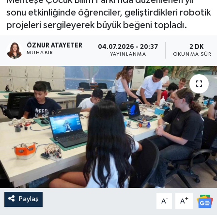
sonu etkinliğinde öğrenciler, geliştirdikleri robotik
projeleri sergileyerek büyük beğeni topladı.
ÖZNUR ATAYETER
04.07.2026 - 20:37
2 DK
MUHABIR
YAYINLANMA
OKUNMA SÜRES
Paylaş
-
+
A
A