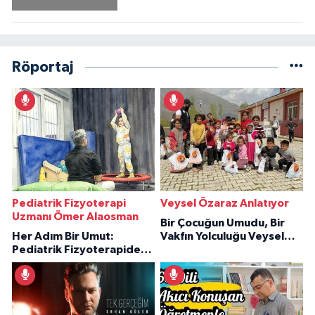
Röportaj
Pediatrik Fizyoterapi
Veysel Özaraz Anlatıyor
Uzmanı Ömer Alaosman
Bir Çocuğun Umudu, Bir
Her Adım Bir Umut:
Vakfın Yolculuğu Veysel
Pediatrik Fizyoterapiden
Özaraz Anlatıyor
İlham Veren Hikâyeler