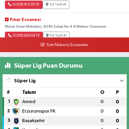
0 (328) 812 56 78
Yol Tarifi Al
Pınar Eczanesi
Mimar Sinan Mahallesi, 8546 Sokak No:4 A Merkez Osmaniye
0 (328) 826 04 73
Yol Tarifi Al
Tüm Nöbetçi Eczaneler
Süper Lig Puan Durumu
Süper Lig
#
Takım
O
P
1
Amed
0
0
2
Erzurumspor FK
0
0
3
Başakşehir
0
0