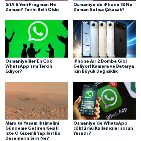
GTA 6 Yeni Fragman Ne
Osmaniye’de iPhone 18 Ne
Zaman? Tarihi Belli Oldu
Zaman Satışa Çıkacak?
Osmaniyeliler En Çok
iPhone Air 2 Bomba Gibi
WhatsApp’ı mı Tercih
Geliyor! Kamera ve Batarya
Ediyor?
İçin Büyük Değişiklik
Mars'ta Yaşam İhtimalini
Osmaniye’de WhatsApp
Gündeme Getiren Keşif!
çöktü mü Kullanıcılar sorun
İşte O Gizemli Yapılar! Bu
Yaşadı ?
Desenlerin Sırrı Ne?