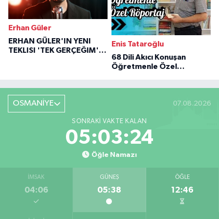
Erhan Güler
ERHAN GÜLER'IN YENI
Enis Tataroğlu
TEKLISI 'TEK GERÇEĞIM'LE
68 Dili Akıcı Konuşan
BÜYÜK DÖNÜŞÜ
Öğretmenle Özel
Röportaj
OSMANİYE
07.08.2026
SONRAKI VAKTE KALAN
05:03:23
Öğle Namazı
İMSAK
GÜNEŞ
ÖĞLE
04:06
05:38
12:46