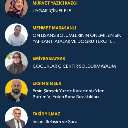
MÜRVET YAZICI KAZGI
UYGAR İÇİN EL ELE
MEHMET MARAŞANLI
ÖN LİSANS BÖLÜMLERİNİN ÖNEMİ, EN SIK
YAPILAN HATALAR VE DOĞRU TERCİH
STRATEJİLERİ
EMIYRA BAYRAK
ÇOCUKLAR ÇİÇEKTİR SOLDURMAYALIM
ERSIN ŞIMŞEK
Ersin Şimşek Yazdı: Karadeniz’den
Batum’a, Yolun Bana Bıraktıkları
FAKIR YILMAZ
İnsan, İletişim ve Şura..