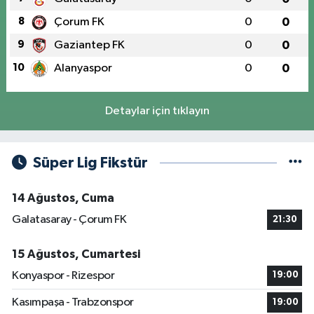
8
Çorum FK
0
0
9
Gaziantep FK
0
0
10
Alanyaspor
0
0
Detaylar için tıklayın
Süper Lig Fikstür
14 Ağustos, Cuma
Galatasaray - Çorum FK
21:30
15 Ağustos, Cumartesi
Konyaspor - Rizespor
19:00
Kasımpaşa - Trabzonspor
19:00