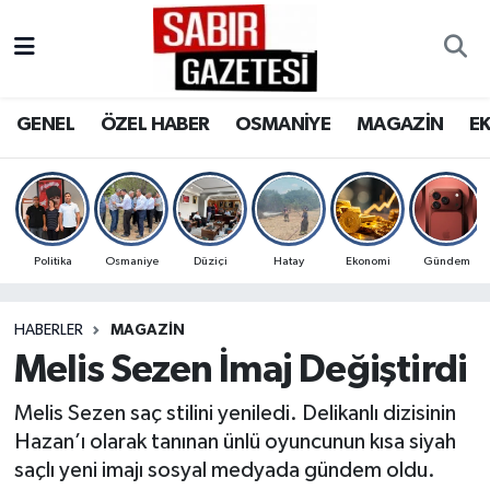
GENEL
Osmaniye Nöbetçi Eczaneler
GENEL
ÖZEL HABER
OSMANİYE
MAGAZİN
E
ÖZEL HABER
Osmaniye Hava Durumu
OSMANİYE
Osmaniye Trafik Yoğunluk Haritası
MAGAZİN
Süper Lig Puan Durumu ve Fikstür
Politika
Osmaniye
Düziçi
Hatay
Ekonomi
Gündem
EKONOMİ
Tüm Manşetler
HABERLER
MAGAZİN
Melis Sezen İmaj Değiştirdi
SPOR
Son Dakika Haberleri
Melis Sezen saç stilini yeniledi. Delikanlı dizisinin
RESMİ İLANLAR
Haber Arşivi
Hazan’ı olarak tanınan ünlü oyuncunun kısa siyah
saçlı yeni imajı sosyal medyada gündem oldu.