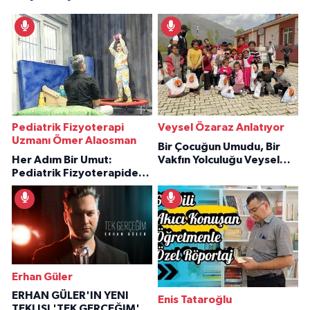
Pediatrik Fizyoterapi
Veysel Özaraz Anlatıyor
Uzmanı Ömer Alaosman
Bir Çocuğun Umudu, Bir
Her Adım Bir Umut:
Vakfın Yolculuğu Veysel
Pediatrik Fizyoterapiden
Özaraz Anlatıyor
İlham Veren Hikâyeler
Erhan Güler
ERHAN GÜLER'IN YENI
Enis Tataroğlu
TEKLISI 'TEK GERÇEĞIM'LE