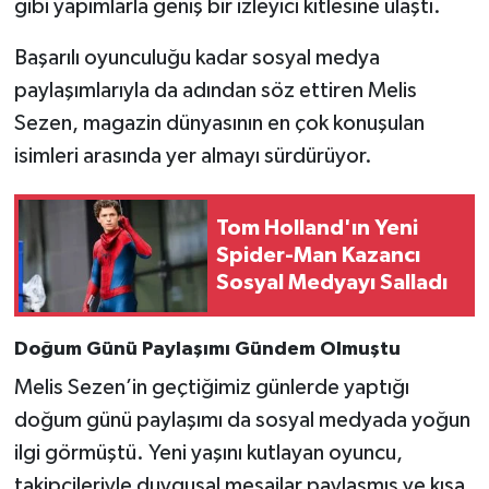
gibi yapımlarla geniş bir izleyici kitlesine ulaştı.
Başarılı oyunculuğu kadar sosyal medya
paylaşımlarıyla da adından söz ettiren Melis
Sezen, magazin dünyasının en çok konuşulan
isimleri arasında yer almayı sürdürüyor.
Tom Holland'ın Yeni
Spider-Man Kazancı
Sosyal Medyayı Salladı
Doğum Günü Paylaşımı Gündem Olmuştu
Melis Sezen’in geçtiğimiz günlerde yaptığı
doğum günü paylaşımı da sosyal medyada yoğun
ilgi görmüştü. Yeni yaşını kutlayan oyuncu,
takipçileriyle duygusal mesajlar paylaşmış ve kısa