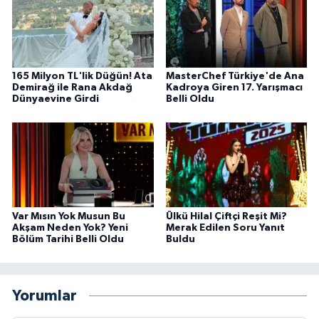
165 Milyon TL'lik Düğün! Ata
MasterChef Türkiye'de Ana
Demirağ ile Rana Akdağ
Kadroya Giren 17. Yarışmacı
Dünyaevine Girdi
Belli Oldu
Var Mısın Yok Musun Bu
Ülkü Hilal Çiftçi Reşit Mi?
Akşam Neden Yok? Yeni
Merak Edilen Soru Yanıt
Bölüm Tarihi Belli Oldu
Buldu
Yorumlar