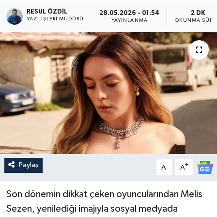
RESUL ÖZDIL
28.05.2026 - 01:54
2 DK
YAZI İŞLERI MÜDÜRÜ
YAYINLANMA
OKUNMA SÜRE
Paylaş
-
+
A
A
Son dönemin dikkat çeken oyuncularından Melis
Sezen, yenilediği imajıyla sosyal medyada