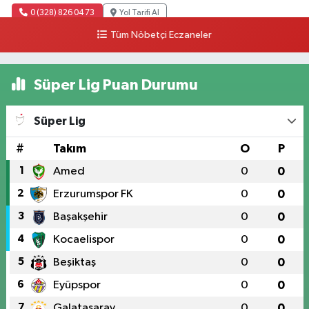
0 (328) 826 04 73
Yol Tarifi Al
Tüm Nöbetçi Eczaneler
Süper Lig Puan Durumu
Süper Lig
#
Takım
O
P
1
Amed
0
0
2
Erzurumspor FK
0
0
3
Başakşehir
0
0
4
Kocaelispor
0
0
5
Beşiktaş
0
0
6
Eyüpspor
0
0
7
Galatasaray
0
0