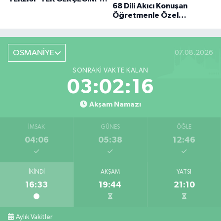
68 Dili Akıcı Konuşan
BÜYÜK DÖNÜŞÜ
Öğretmenle Özel
Röportaj
OSMANİYE
07.08.2026
SONRAKI VAKTE KALAN
03:02:15
Akşam Namazı
İMSAK
GÜNEŞ
ÖĞLE
04:06
05:38
12:46
İKINDI
AKŞAM
YATSI
16:33
19:44
21:10
Aylık Vakitler