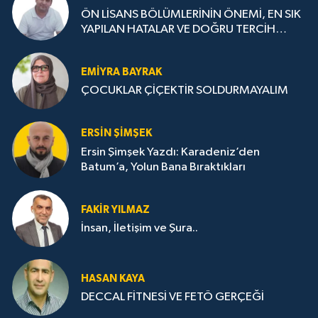
ÖN LİSANS BÖLÜMLERİNİN ÖNEMİ, EN SIK
YAPILAN HATALAR VE DOĞRU TERCİH
STRATEJİLERİ
EMIYRA BAYRAK
ÇOCUKLAR ÇİÇEKTİR SOLDURMAYALIM
ERSIN ŞIMŞEK
Ersin Şimşek Yazdı: Karadeniz’den
Batum’a, Yolun Bana Bıraktıkları
FAKIR YILMAZ
İnsan, İletişim ve Şura..
HASAN KAYA
DECCAL FİTNESİ VE FETÖ GERÇEĞİ