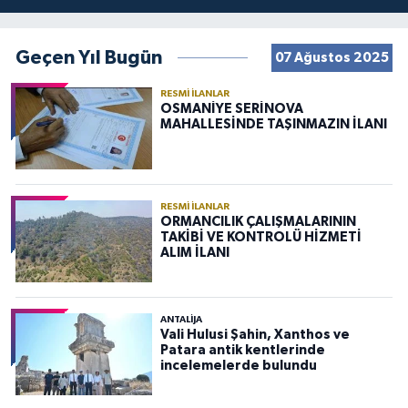
Geçen Yıl Bugün
07 Ağustos 2025
RESMI İLANLAR
OSMANİYE SERİNOVA
MAHALLESİNDE TAŞINMAZIN İLANI
RESMI İLANLAR
ORMANCILIK ÇALIŞMALARININ
TAKİBİ VE KONTROLÜ HİZMETİ
ALIM İLANI
ANTALIJA
Vali Hulusi Şahin, Xanthos ve
Patara antik kentlerinde
incelemelerde bulundu